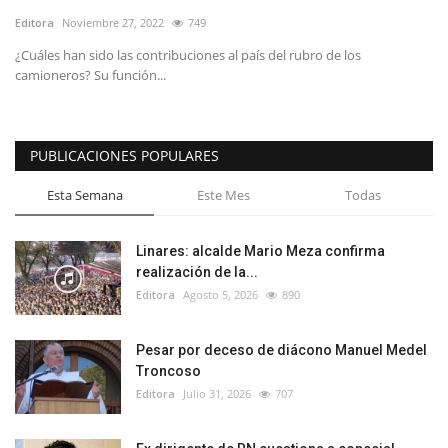
Editora
Noviembre 27, 2022
749
¿Cuáles han sido las contribuciones al país del rubro de los
camioneros? Su función...
PUBLICACIONES POPULARES
Esta Semana
Este Mes
Todas
Linares: alcalde Mario Meza confirma
realización de la...
Editora
Agosto 5, 2026
890
Pesar por deceso de diácono Manuel Medel
Troncoso
Editora
Julio 31, 2026
707