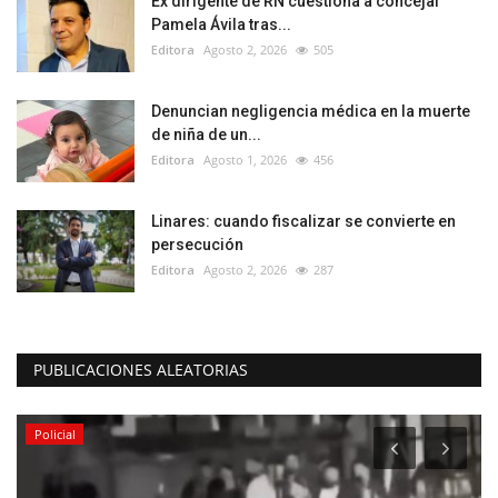
Ex dirigente de RN cuestiona a concejal
Pamela Ávila tras...
Editora
Agosto 2, 2026
505
Denuncian negligencia médica en la muerte
de niña de un...
Editora
Agosto 1, 2026
456
Linares: cuando fiscalizar se convierte en
persecución
Editora
Agosto 2, 2026
287
PUBLICACIONES ALEATORIAS
Policial