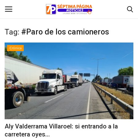
Tag:
#Paro de los camioneros
Inicio
Crónica
Crónica
Policial
Tribunales
Deporte
Política
Aly Valderrama Villaroel: si entrando a la
carretera oyes...
Espectáculos