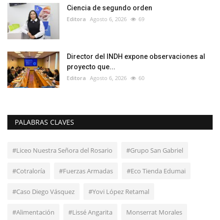
Ciencia de segundo orden
Editora
Agosto 6, 2026
69
Director del INDH expone observaciones al
proyecto que...
Editora
Agosto 6, 2026
60
PALABRAS CLAVES
#Liceo Nuestra Señora del Rosario
#Grupo San Gabriel
#Cotraloría
#Fuerzas Armadas
#Eco Tienda Edumai
#Caso Diego Vásquez
#Yovi López Retamal
#Alimentación
#Lissé Angarita
Monserrat Morales