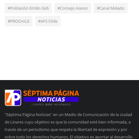
#Población Emilio Gidi
#Consejo Asesor
#Canal Melado
#PROCHILE
#AFS Chile
"Séptima Página Noticias" en un Medio de Comunicación de la ciudad
de Linares cuyo objetivo es que la comunidad esté bien informada, a
través de un periodismo que respeta la libertad de expresión y por
sobre todo los derechos humanos. El objetivo es aportar al desarrollo