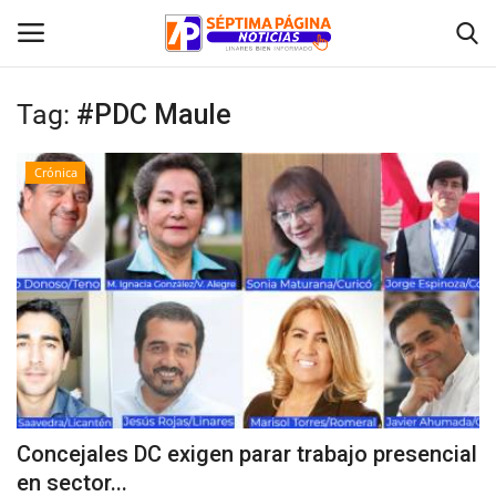
Tag:
#PDC Maule
Inicio
Crónica
Crónica
Policial
Tribunales
Deporte
Política
Concejales DC exigen parar trabajo presencial
en sector...
Espectáculos