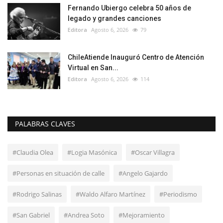
Fernando Ubiergo celebra 50 años de
legado y grandes canciones
Editora
Agosto 6, 2026
79
ChileAtiende Inauguró Centro de Atención
Virtual en San...
Editora
Agosto 6, 2026
114
PALABRAS CLAVES
#Claudia Olea
#Logia Masónica
#Oscar Villagra
#Personas en situación de calle
#Angelo Gajardo
#Rodrigo Salinas
#Waldo Alfaro Martínez
#Periodismo
#San Gabriel
#Andrea Soto
#Mejoramiento