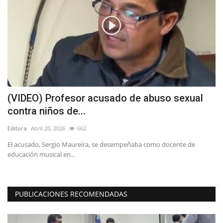
(VIDEO) Profesor acusado de abuso sexual
E
contra niños de...
V
Editora
Abril 20, 2026
662
Ed
El acusado, Sergio Maureira, se desempeñaba como docente de
La
educación musical en...
de
PUBLICACIONES RECOMENDADAS