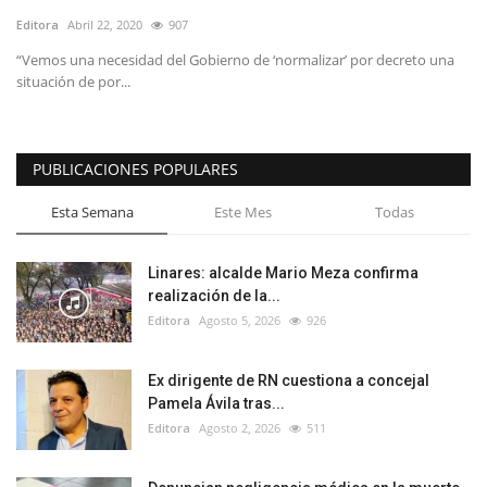
Editora
Abril 22, 2020
907
“Vemos una necesidad del Gobierno de ‘normalizar’ por decreto una
situación de por...
PUBLICACIONES POPULARES
Esta Semana
Este Mes
Todas
Linares: alcalde Mario Meza confirma
realización de la...
Editora
Agosto 5, 2026
926
Ex dirigente de RN cuestiona a concejal
Pamela Ávila tras...
Editora
Agosto 2, 2026
511