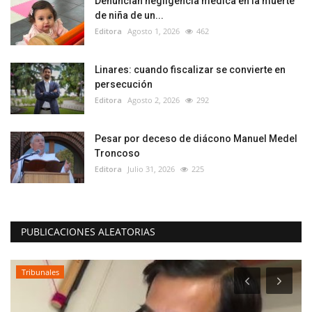
Denuncian negligencia médica en la muerte
de niña de un...
Editora
Agosto 1, 2026
462
Linares: cuando fiscalizar se convierte en
persecución
Editora
Agosto 2, 2026
292
Pesar por deceso de diácono Manuel Medel
Troncoso
Editora
Julio 31, 2026
225
PUBLICACIONES ALEATORIAS
Tribunales