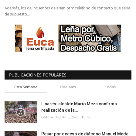
Además, los delincuentes dejarían otro teléfono de contacto que sería
de supuesto...
PUBLICACIONES POPULARES
Esta Semana
Este Mes
Todas
Linares: alcalde Mario Meza confirma
realización de la...
Editora
Agosto 5, 2026
895
Pesar por deceso de diácono Manuel Medel