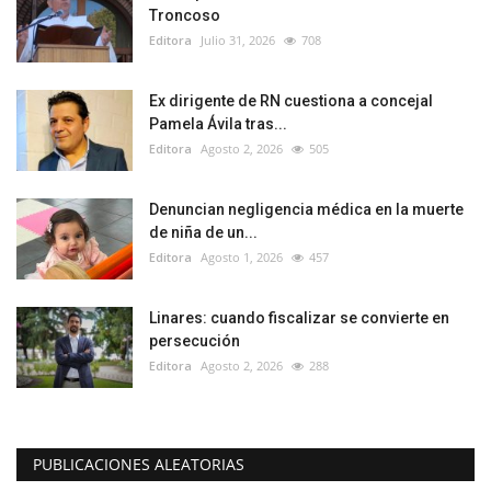
Troncoso
Editora
Julio 31, 2026
708
Ex dirigente de RN cuestiona a concejal
Pamela Ávila tras...
Editora
Agosto 2, 2026
505
Denuncian negligencia médica en la muerte
de niña de un...
Editora
Agosto 1, 2026
457
Linares: cuando fiscalizar se convierte en
persecución
Editora
Agosto 2, 2026
288
PUBLICACIONES ALEATORIAS