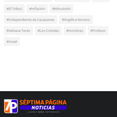
#El Trébol
#Inflación
#Mitsubishi
#Independiente de Cauquenes
#Angélica Moreno
#Adriana Terán
#Los Cristales
#Hombres
#Profesor
#Israel