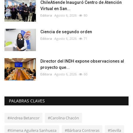
ChileAtiende Inauguró Centro de Atención
Virtual en San...
Editora
Agosto 6, 2026
80
Ciencia de segundo orden
Editora
Agosto 6, 2026
71
Director del INDH expone observaciones al
proyecto que...
Editora
Agosto 6, 2026
60
PALABRAS CLAVES
#Andrea Betancor
#Carolina Chacón
#Ximena Aguilera Sanhueza
#Bárbara Contreras
#Sevilla