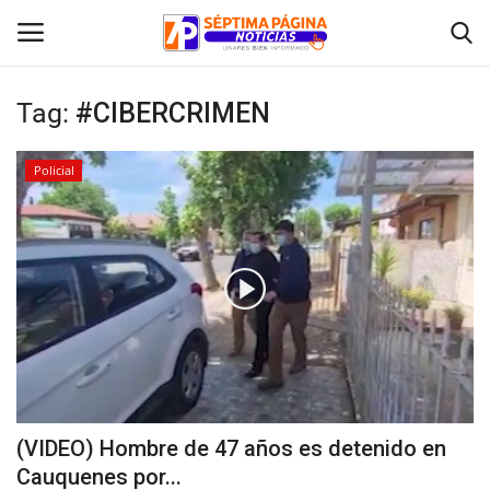
Tag:
#CIBERCRIMEN
Inicio
Policial
Crónica
Policial
Tribunales
Deporte
Política
(VIDEO) Hombre de 47 años es detenido en
Cauquenes por...
Espectáculos