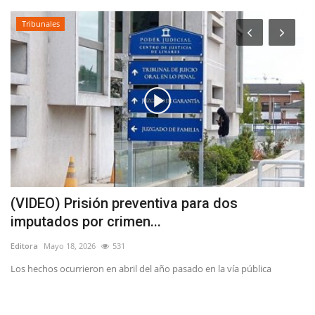
Tribunales
ta
(VIDEO) Prisión preventiva para dos
L
imputados por crimen...
S
Editora
Mayo 18, 2026
531
Ed
o,
Los hechos ocurrieron en abril del año pasado en la vía pública
Ví
de