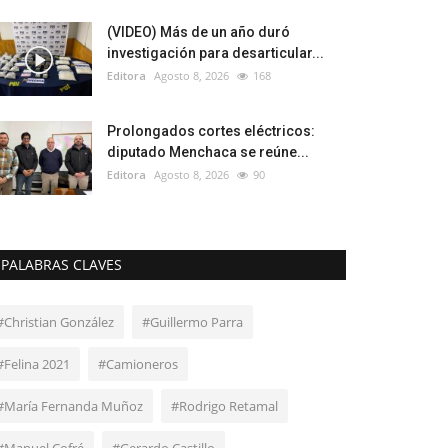
(VIDEO) Más de un año duró
investigación para desarticular...
Editora
Agosto 8, 2026
168
Prolongados cortes eléctricos:
diputado Menchaca se reúne...
Editora
Agosto 8, 2026
90
PALABRAS CLAVES
#Christian González
#Guillermo Parra
#Felina 2021
#Camioneros
#María Fernanda Muñoz
#Rodrigo Retamal