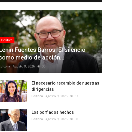
Política
Lenin Fuentes Barros: El silencio
como medio de acción...
Editora
Agosto 9, 2026
33
El necesario recambio de nuestras
dirigencias
Editora
Agosto 9, 2026
37
Los porfiados hechos
Editora
Agosto 9, 2026
50