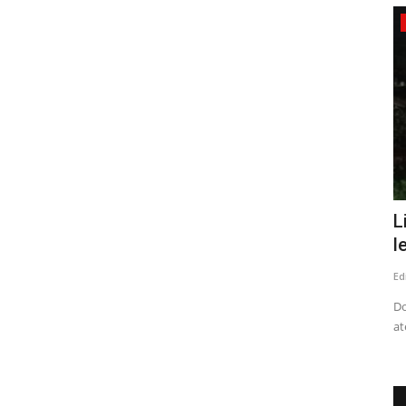
Deporte
en que
¿Quién es Jorge Alvial?, el nuevo
L
controlador de la SADP...
l
Editora
Febrero 18, 2026
1047
Ed
 calle Max
El empresario iquiqueño, es dueño además del Club Herrera
Do
FC de la Primera División...
at