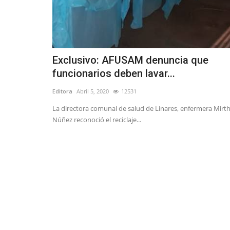
Exclusivo: AFUSAM denuncia que
funcionarios deben lavar...
Editora
Abril 5, 2020
12531
La directora comunal de salud de Linares, enfermera Mirt
Núñez reconoció el reciclaje...