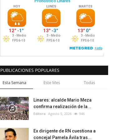
PUBLICACIONES POPULARES
Esta Semana
Este Mes
Todas
Linares: alcalde Mario Meza
confirma realización de la...
Editora
Agosto 5, 2026
946
Ex dirigente de RN cuestiona a
concejal Pamela Ávila tras...