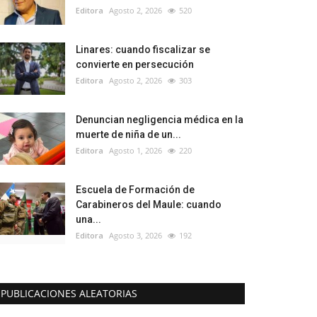
Editora
Agosto 2, 2026
520
Linares: cuando fiscalizar se
convierte en persecución
Editora
Agosto 2, 2026
303
Denuncian negligencia médica en la
muerte de niña de un...
Editora
Agosto 1, 2026
220
Escuela de Formación de
Carabineros del Maule: cuando
una...
Editora
Agosto 3, 2026
192
PUBLICACIONES ALEATORIAS