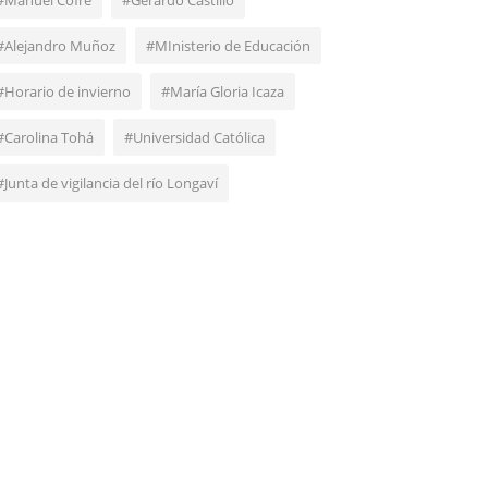
#Manuel Cofré
#Gerardo Castillo
#Alejandro Muñoz
#MInisterio de Educación
#Horario de invierno
#María Gloria Icaza
#Carolina Tohá
#Universidad Católica
#Junta de vigilancia del río Longaví