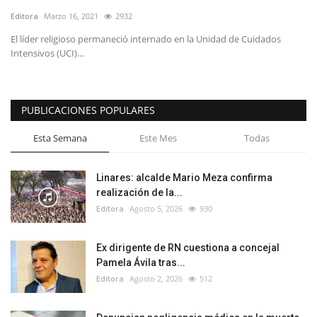
Editora
Marzo 16, 2021
2932
El líder religioso permaneció internado en la Unidad de Cuidados
Intensivos (UCI)...
PUBLICACIONES POPULARES
Esta Semana
Este Mes
Todas
Linares: alcalde Mario Meza confirma
realización de la...
Editora
Agosto 5, 2026
930
Ex dirigente de RN cuestiona a concejal
Pamela Ávila tras...
Editora
Agosto 2, 2026
512