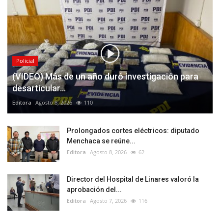
Policial
(VIDEO) Más de un año duró investigación para
desarticular...
Editora
Agosto 8, 2026
110
Prolongados cortes eléctricos: diputado
Menchaca se reúne...
Editora
Agosto 8, 2026
62
Director del Hospital de Linares valoró la
aprobación del...
Editora
Agosto 7, 2026
116