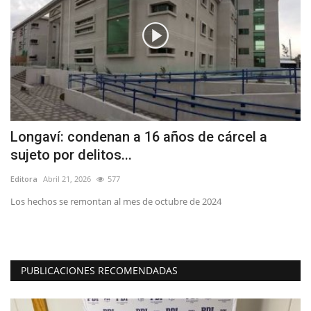
a
Longaví: condenan a 16 años de cárcel a
(
sujeto por delitos...
i
Editora
Abril 21, 2026
577
Ed
Los hechos se remontan al mes de octubre de 2024
Lo
PUBLICACIONES RECOMENDADAS