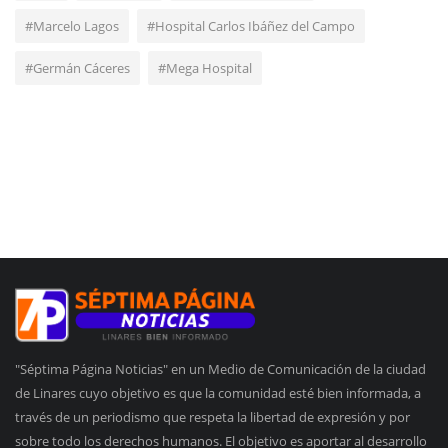
#Marcelo Lagos
#Hospital Carlos Ibáñez del Campo
#Germán Cáceres
#Mega Hospital
"Séptima Página Noticias" en un Medio de Comunicación de la ciudad
de Linares cuyo objetivo es que la comunidad esté bien informada, a
través de un periodismo que respeta la libertad de expresión y por
sobre todo los derechos humanos. El objetivo es aportar al desarrollo