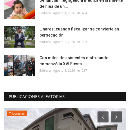
Denuncian negligencia médica en la muerte
de niña de un...
Editora
Agosto 1, 2026
464
Linares: cuando fiscalizar se convierte en
persecución
Editora
Agosto 2, 2026
293
Con miles de asistentes disfrutando
comenzó la XVI Fiesta...
Editora
Agosto 1, 2026
217
PUBLICACIONES ALEATORIAS
Tribunales