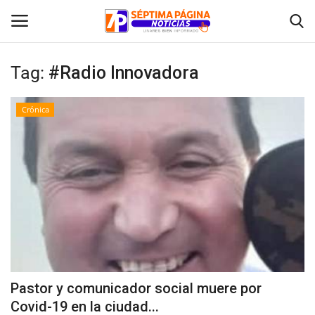
Tag:
#Radio Innovadora
Inicio
Crónica
Crónica
Policial
Tribunales
Deporte
Política
Pastor y comunicador social muere por
Covid-19 en la ciudad...
Espectáculos