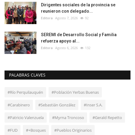
Dirigentes sociales de la provincia se
reunieron con delegado...
Editora
Agosto 7, 2026
92
SEREMI de Desarrollo Social y Familia
refuerza apoyo al...
Editora
Agosto 6, 2026
132
PALABRAS CLAVES
#Río Perquilauquén
#Población Yerbas Buenas
#Carabinero
#Sebastián González
#Inser S.A.
#Patricio Valenzuela
#Myrna Troncoso
#Gerald Repetto
#FUD
#+Bosques
#Pueblos Originarios