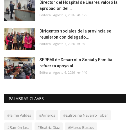
Director del Hospital de Linares valoró la
aprobación del...
Editora
Agosto 7, 2026
125
Dirigentes sociales de la provincia se
reunieron con delegado...
Editora
Agosto 7, 2026
97
SEREMI de Desarrollo Social y Familia
refuerza apoyo al...
Editora
Agosto 6, 2026
140
PALABRAS CLAVES
#Jaime Valdés
#Arrieros
#Eufrosina Navarro Tobar
#Ramón Jara
#Beatriz Díaz
#Marco Bustos