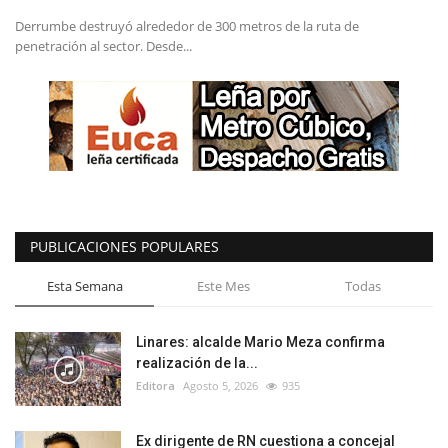
Derrumbe destruyó alrededor de 300 metros de la ruta de
penetración al sector. Desde...
PUBLICACIONES POPULARES
Esta Semana
Este Mes
Todas
Linares: alcalde Mario Meza confirma
realización de la...
Editora
Agosto 5, 2026
935
Ex dirigente de RN cuestiona a concejal