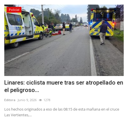
Policial
Linares: ciclista muere tras ser atropellado en
E
el peligroso...
V
Editora
Junio 9, 2026
1278
Ed
Los hechos originados a eso de las 08:15 de esta mañana en el cruce
La
Las Vertientes,...
de