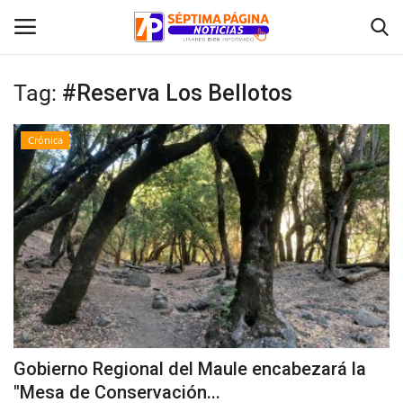
Tag:
#Reserva Los Bellotos
Inicio
Crónica
Crónica
Policial
Tribunales
Deporte
Política
Gobierno Regional del Maule encabezará la
"Mesa de Conservación...
Espectáculos