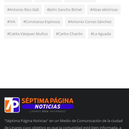
#Antonio Ríos Gidi
#John Sancho Bichet
#Alzas eléctricas
#IVA
#Constanza Espinoza
#Antonio Corces Sánchez
#Catita Vásquez Muñoz
#Carlos Chacón
#La Aguada
"Séptima Página Noticias" en un Medio de Comunicación de la ciudad
de Linares cuyo objetivo es que la comunidad esté bien informada, a