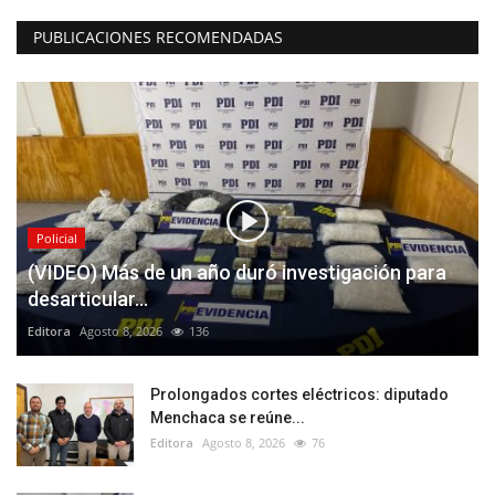
PUBLICACIONES RECOMENDADAS
Policial
(VIDEO) Más de un año duró investigación para
desarticular...
Editora
Agosto 8, 2026
136
Prolongados cortes eléctricos: diputado
Menchaca se reúne...
Editora
Agosto 8, 2026
76