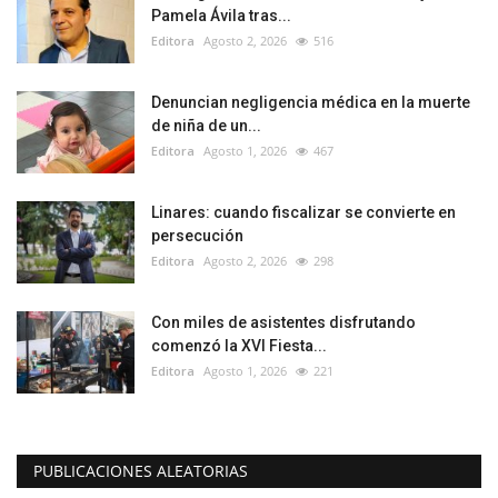
Pamela Ávila tras...
Editora
Agosto 2, 2026
516
Denuncian negligencia médica en la muerte
de niña de un...
Editora
Agosto 1, 2026
467
Linares: cuando fiscalizar se convierte en
persecución
Editora
Agosto 2, 2026
298
Con miles de asistentes disfrutando
comenzó la XVI Fiesta...
Editora
Agosto 1, 2026
221
PUBLICACIONES ALEATORIAS