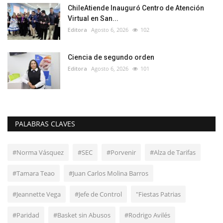
ChileAtiende Inauguró Centro de Atención
Virtual en San...
Editora
Agosto 6, 2026
102
Ciencia de segundo orden
Editora
Agosto 6, 2026
101
PALABRAS CLAVES
#Norma Vásquez
#SEC
#Porvenir
#Alza de Tarifas
#Tamara Teao
#Juan Carlos Molina Barros
#Jeannette Vega
#Jefe de Control
"Fiestas Patrias
#Paridad
#Basket sin Abusos
#Rodrigo Avilés