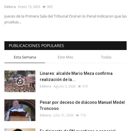
Editora
Enero 13, 2023
935
Jueces de la Primera Sala del Tribunal Oral en lo Penal indicaron que las
pruebas...
PUBLICACIONES POPULARES
Esta Semana
Este Mes
Todas
Linares: alcalde Mario Meza confirma
realización de la...
Editora
Agosto 5, 2026
910
Pesar por deceso de diácono Manuel Medel
Troncoso
Editora
Julio 31, 2026
710