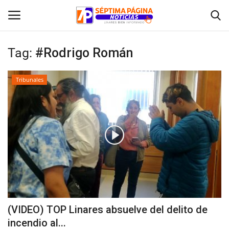
Tag:
#Rodrigo Román
Inicio
Tribunales
Crónica
Policial
Tribunales
Deporte
Política
(VIDEO) TOP Linares absuelve del delito de
incendio al...
Espectáculos