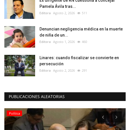
Ex dirigente de RN cuestiona a concejal
Pamela Ávila tras...
Editora
Agosto 2, 2026
511
Denuncian negligencia médica en la muerte
de niña de un...
Editora
Agosto 1, 2026
460
Linares: cuando fiscalizar se convierte en
persecución
Editora
Agosto 2, 2026
291
PUBLICACIONES ALEATORIAS
Política