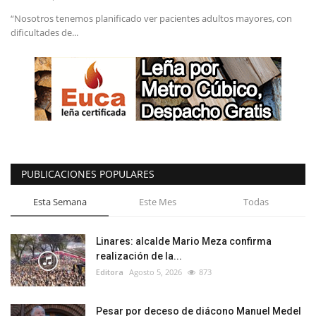
“Nosotros tenemos planificado ver pacientes adultos mayores, con
dificultades de...
PUBLICACIONES POPULARES
Esta Semana
Este Mes
Todas
Linares: alcalde Mario Meza confirma
realización de la...
Editora
Agosto 5, 2026
873
Pesar por deceso de diácono Manuel Medel