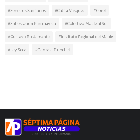
#Servicios Sanitarios
#Catita Vásquez
#Corel
#Subestación Panimávida
#Colectivo Maule al Sur
#Gustavo Bustamante
#Instituto Regional del Maule
#Ley Seca
#Gonzalo Pinochet