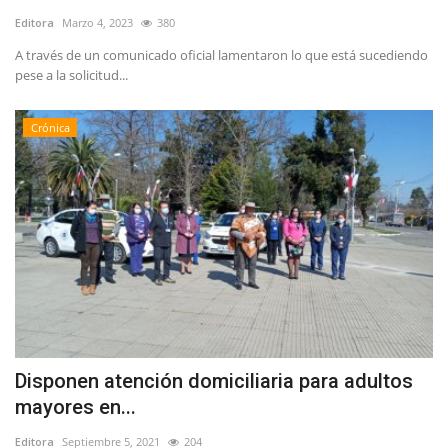
Editora
Marzo 4, 2023
380
A través de un comunicado oficial lamentaron lo que está sucediendo
pese a la solicitud...
Crónica
Disponen atención domiciliaria para adultos
mayores en...
Editora
Septiembre 5, 2021
204