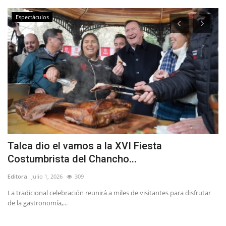
Espectáculos
Talca dio el vamos a la XVI Fiesta
C
Costumbrista del Chancho...
Ed
Editora
Julio 1, 2026
309
15
La tradicional celebración reunirá a miles de visitantes para disfrutar
de la gastronomía,...