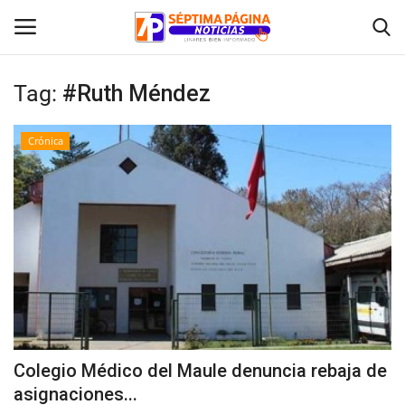
Tag:
#Ruth Méndez
Inicio
Crónica
Crónica
Policial
Tribunales
Deporte
Política
Colegio Médico del Maule denuncia rebaja de
asignaciones...
Espectáculos