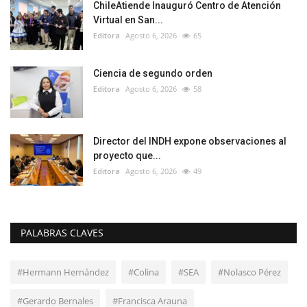
ChileAtiende Inauguró Centro de Atención
Virtual en San...
Editora
Agosto 6, 2026
65
Ciencia de segundo orden
Editora
Agosto 6, 2026
58
Director del INDH expone observaciones al
proyecto que...
Editora
Agosto 6, 2026
49
PALABRAS CLAVES
#Hermann Hernández
#Colina
#SEA
#Nolasco Pérez
#Gerardo Bernales
#Francisca Arauna