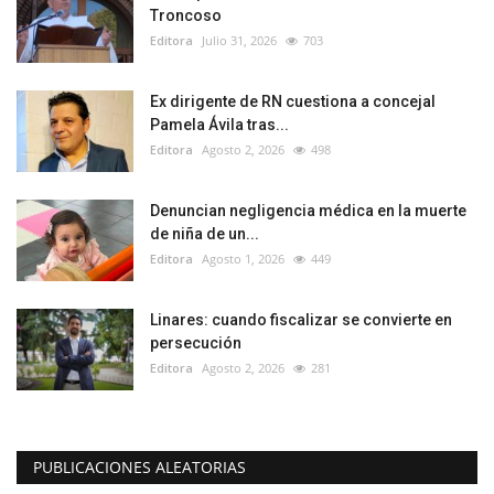
Troncoso
Editora
Julio 31, 2026
703
Ex dirigente de RN cuestiona a concejal
Pamela Ávila tras...
Editora
Agosto 2, 2026
498
Denuncian negligencia médica en la muerte
de niña de un...
Editora
Agosto 1, 2026
449
Linares: cuando fiscalizar se convierte en
persecución
Editora
Agosto 2, 2026
281
PUBLICACIONES ALEATORIAS