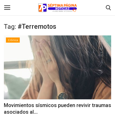
Tag:
#Terremotos
Inicio
Crónica
Crónica
Policial
Tribunales
Deporte
Política
Movimientos sísmicos pueden revivir traumas
asociados al...
Espectáculos