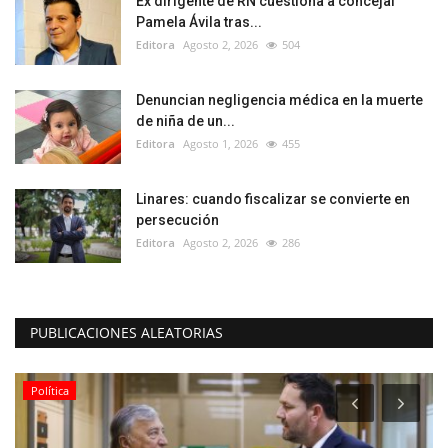
Ex dirigente de RN cuestiona a concejal
Pamela Ávila tras...
Editora
Agosto 2, 2026
504
Denuncian negligencia médica en la muerte
de niña de un...
Editora
Agosto 1, 2026
455
Linares: cuando fiscalizar se convierte en
persecución
Editora
Agosto 2, 2026
286
PUBLICACIONES ALEATORIAS
Política