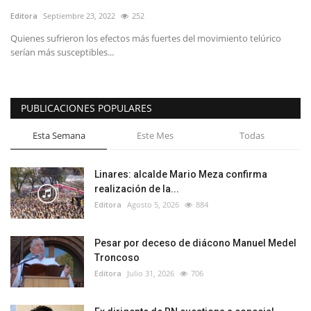
Editora
Septiembre 23, 2022
252
Quienes sufrieron los efectos más fuertes del movimiento telúrico
serían más susceptibles...
PUBLICACIONES POPULARES
Esta Semana
Este Mes
Todas
Linares: alcalde Mario Meza confirma
realización de la...
Editora
Agosto 5, 2026
884
Pesar por deceso de diácono Manuel Medel
Troncoso
Editora
Julio 31, 2026
706