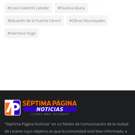
#Liceo Valentín Letelier
#Paulina Abaca
#Eduardo de la Fuente Ceroni
#Obras Municipales
#Hermine Voge
"Séptima Página Noticias" en un Medio de Comunicación de la ciudad
de Linares cuyo objetivo es que la comunidad esté bien informada, a