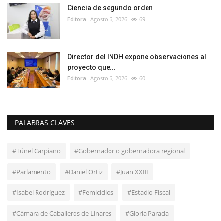
Ciencia de segundo orden
Editora
Agosto 6, 2026
69
Director del INDH expone observaciones al
proyecto que...
Editora
Agosto 6, 2026
60
PALABRAS CLAVES
#Túnel Carpiano
#Gobernador o gobernadora regional
#Parlamento
#Daniel Ortiz
#Juan XXIII
#Isabel Rodríguez
#Femicidios
#Estadio Fiscal
#Cámara de Caballeros de Linares
#Gloria Parada