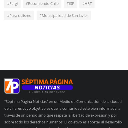
#Fergi
#Recomiendo Chile
#ISP
#HRT
#Para ciclismo
#Municipalidad de San Javier
"Séptima Página Noticias" en un Medio de Comunicación de la ciudad
de Linares cuyo objetivo es que la comunidad esté bien informada, a
través de un periodismo que respeta la libertad de expresión y por
sobre todo los derechos humanos. El objetivo es aportar al desarrollo