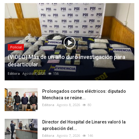
Policial
(VIDEO) Más de un año duró investigación para
desarticular...
Editora
Agosto 8, 2026
156
Prolongados cortes eléctricos: diputado
Menchaca se reúne...
Editora
Agosto 8, 2026
80
Director del Hospital de Linares valoró la
aprobación del...
Editora
Agosto 7, 2026
146