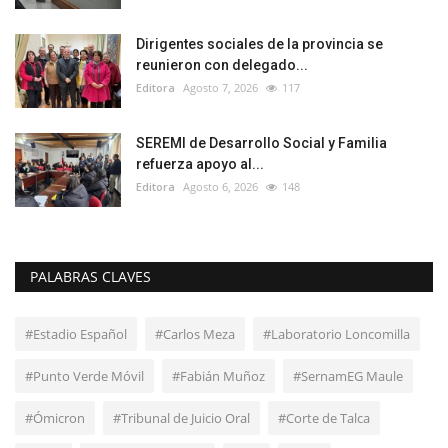
Dirigentes sociales de la provincia se
reunieron con delegado...
Editora
Agosto 7, 2026
117
SEREMI de Desarrollo Social y Familia
refuerza apoyo al...
Editora
Agosto 6, 2026
148
PALABRAS CLAVES
#Estadio Español
#Carlos Meza
#Laboratorio Loncomilla
#Punto Verde Móvil
#Fabián Muñoz
#SernamEG Maule
#Ómicron
#Tribunal de Juicio Oral
#Corte de Talca