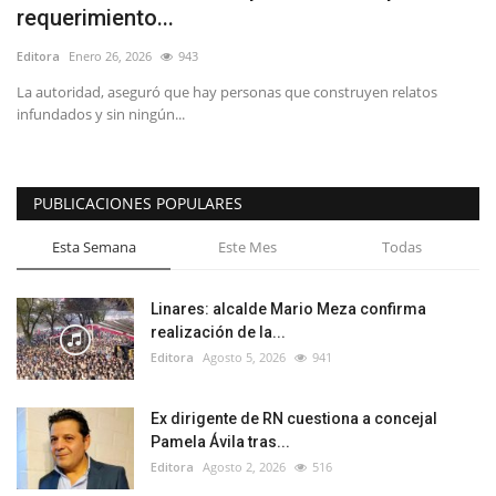
requerimiento...
Editora
Enero 26, 2026
943
La autoridad, aseguró que hay personas que construyen relatos
infundados y sin ningún...
PUBLICACIONES POPULARES
Esta Semana
Este Mes
Todas
Linares: alcalde Mario Meza confirma
realización de la...
Editora
Agosto 5, 2026
941
Ex dirigente de RN cuestiona a concejal
Pamela Ávila tras...
Editora
Agosto 2, 2026
516