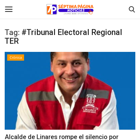
Tag:
#Tribunal Electoral Regional
TER
Inicio
Crónica
Crónica
Policial
Tribunales
Deporte
Política
Alcalde de Linares rompe el silencio por
Espectáculos