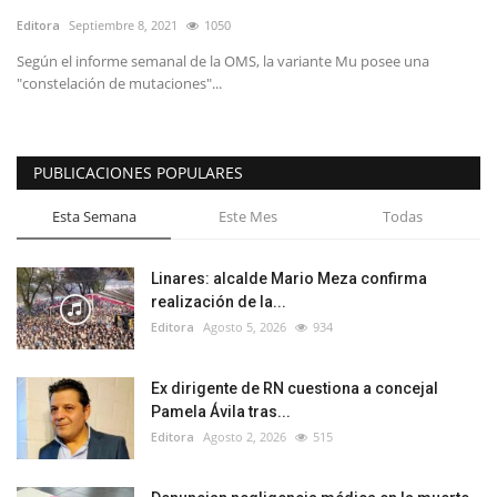
Editora
Septiembre 8, 2021
1050
Según el informe semanal de la OMS, la variante Mu posee una
"constelación de mutaciones"...
PUBLICACIONES POPULARES
Esta Semana
Este Mes
Todas
Linares: alcalde Mario Meza confirma
realización de la...
Editora
Agosto 5, 2026
934
Ex dirigente de RN cuestiona a concejal
Pamela Ávila tras...
Editora
Agosto 2, 2026
515