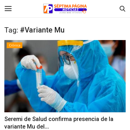
Tag:
#Variante Mu
Inicio
Crónica
Crónica
Policial
Tribunales
Deporte
Política
Seremi de Salud confirma presencia de la
variante Mu del...
Espectáculos