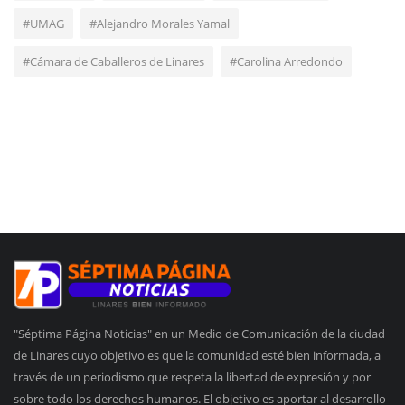
#UMAG
#Alejandro Morales Yamal
#Cámara de Caballeros de Linares
#Carolina Arredondo
"Séptima Página Noticias" en un Medio de Comunicación de la ciudad
de Linares cuyo objetivo es que la comunidad esté bien informada, a
través de un periodismo que respeta la libertad de expresión y por
sobre todo los derechos humanos. El objetivo es aportar al desarrollo