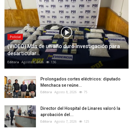
Policial
(VIDEO) Más de un año duró investigación para
desarticular...
Editora
Agosto 8, 2026
136
Prolongados cortes eléctricos: diputado
Menchaca se reúne...
Editora
Agosto 8, 2026
75
Director del Hospital de Linares valoró la
aprobación del...
Editora
Agosto 7, 2026
125