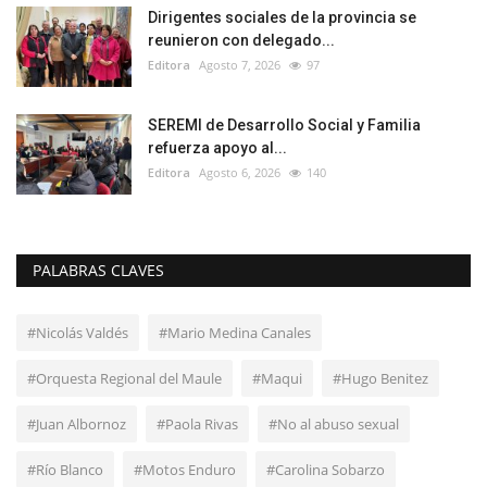
Dirigentes sociales de la provincia se
reunieron con delegado...
Editora
Agosto 7, 2026
97
SEREMI de Desarrollo Social y Familia
refuerza apoyo al...
Editora
Agosto 6, 2026
140
PALABRAS CLAVES
#Nicolás Valdés
#Mario Medina Canales
#Orquesta Regional del Maule
#Maqui
#Hugo Benitez
#Juan Albornoz
#Paola Rivas
#No al abuso sexual
#Río Blanco
#Motos Enduro
#Carolina Sobarzo