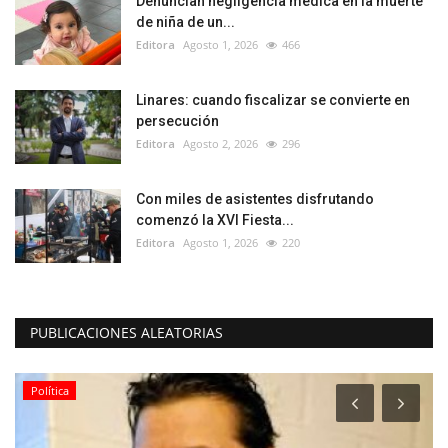
Denuncian negligencia médica en la muerte
de niña de un...
Editora
Agosto 1, 2026
466
Linares: cuando fiscalizar se convierte en
persecución
Editora
Agosto 2, 2026
296
Con miles de asistentes disfrutando
comenzó la XVI Fiesta...
Editora
Agosto 1, 2026
220
PUBLICACIONES ALEATORIAS
Política