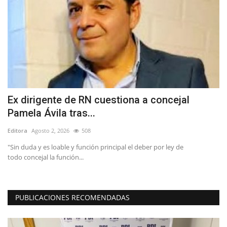
Ex dirigente de RN cuestiona a concejal
M
Pamela Ávila tras...
t
Editora
Agosto 2, 2026
508
Ed
"Sin duda y es loable y función principal el deber por ley de
La
todo concejal la función...
ta
PUBLICACIONES RECOMENDADAS