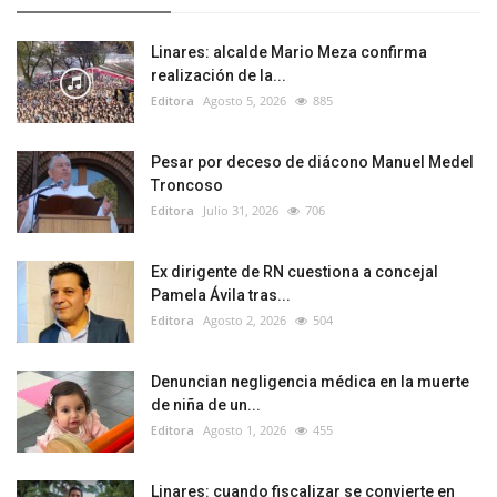
Linares: alcalde Mario Meza confirma
realización de la...
Editora
Agosto 5, 2026
885
Pesar por deceso de diácono Manuel Medel
Troncoso
Editora
Julio 31, 2026
706
Ex dirigente de RN cuestiona a concejal
Pamela Ávila tras...
Editora
Agosto 2, 2026
504
Denuncian negligencia médica en la muerte
de niña de un...
Editora
Agosto 1, 2026
455
Linares: cuando fiscalizar se convierte en