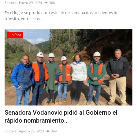
Editora
Enero 29, 2024
308
En el lugar se produjeron este fin de semana dos accidentes de
tránsito, entre ellos,...
Política
Senadora Vodanovic pidió al Gobierno el
rápido nombramiento...
Editora
Agosto 25, 2023
349