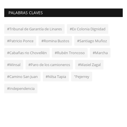
PALABRAS CLAVES
#Tribunal de Garantía de Linares
#Ex Colonia Dignidad
#Patricio Ponce
#Romina Bustos
#Santiago Muñoz
#Cabañas rio Chovellén
#Rubén Troncoso
#Marcha
#Minsal
#Paro de los camioneros
#Masiel Zagal
#Camino San Juan
#Nilsa Tapia
"Pejerrey
#Independencia