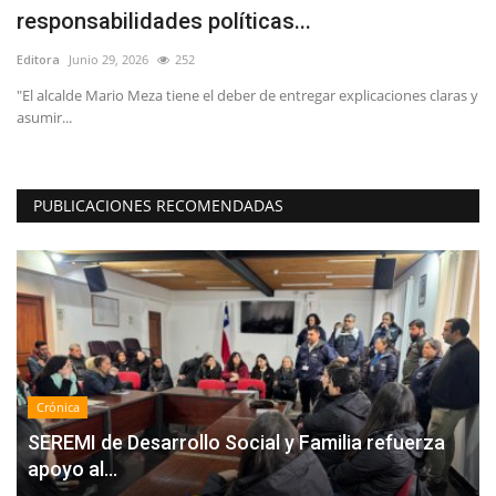
responsabilidades políticas...
e
Editora
Junio 29, 2026
252
Ed
"El alcalde Mario Meza tiene el deber de entregar explicaciones claras y
Lo
asumir...
La
PUBLICACIONES RECOMENDADAS
Crónica
SEREMI de Desarrollo Social y Familia refuerza
apoyo al...