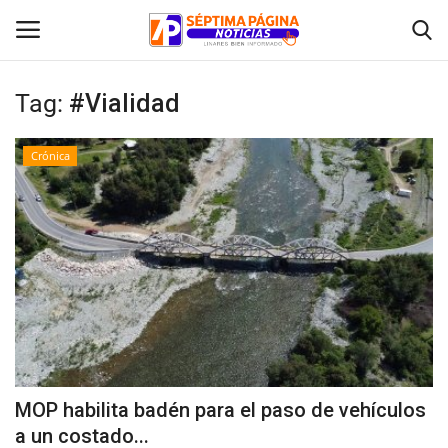
Tag:
#Vialidad
Inicio
Crónica
Crónica
Policial
Tribunales
Deporte
Política
MOP habilita badén para el paso de vehículos
a un costado...
Espectáculos