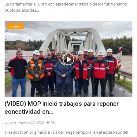
La parlamentaria, junto con agradecer el trabajo de los funcionarios
públicos, alcaldes...
Crónica
(VIDEO) MOP inició trabajos para reponer
conectividad en...
Editora
Agosto 23, 2023
564
Tras socavón originado a raíz del mega temporal en el acceso sur del