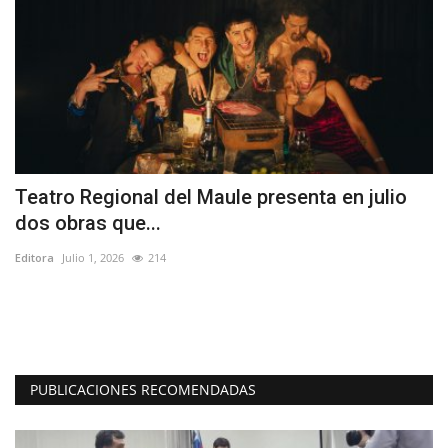
Teatro Regional del Maule presenta en julio
T
dos obras que...
C
Editora
Julio 1, 2026
214
Ed
La
de
PUBLICACIONES RECOMENDADAS