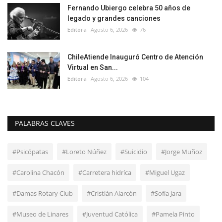
Fernando Ubiergo celebra 50 años de
legado y grandes canciones
Editora
Agosto 6, 2026
76
ChileAtiende Inauguró Centro de Atención
Virtual en San...
Editora
Agosto 6, 2026
104
PALABRAS CLAVES
#Psicópatas
#Loreto Núñez
#Suicidio
#Jorge Muñoz
#Carolina Chacón
#Carretera hidríca
#Miguel Ugaz
#Damas Rotary Club
#Cristián Alarcón
#Sofía Jara
#Museo de Linares
#Juventud Católica
#Pamela Pinto