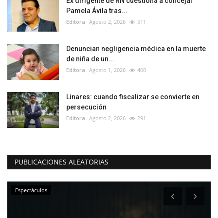
Ex dirigente de RN cuestiona a concejal
Pamela Ávila tras...
Editora
Agosto 2, 2026
511
Denuncian negligencia médica en la muerte
de niña de un...
Editora
Agosto 1, 2026
460
Linares: cuando fiscalizar se convierte en
persecución
Editora
Agosto 2, 2026
291
PUBLICACIONES ALEATORIAS
Espectáculos