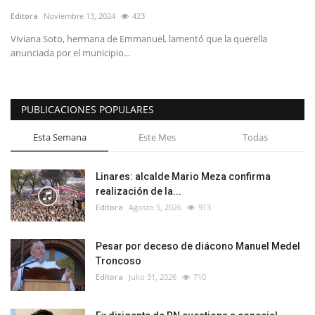
Editora
Noviembre 13, 2024
423
Viviana Soto, hermana de Emmanuel, lamentó que la querella
anunciada por el municipio...
PUBLICACIONES POPULARES
Esta Semana
Este Mes
Todas
Linares: alcalde Mario Meza confirma
realización de la...
Editora
Agosto 5, 2026
913
Pesar por deceso de diácono Manuel Medel
Troncoso
Editora
Julio 31, 2026
710