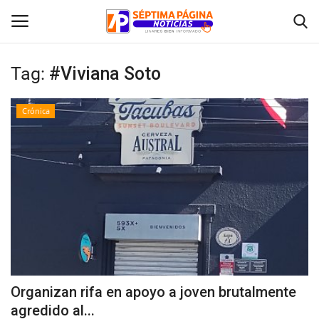
Tag:
#Viviana Soto
Inicio
Crónica
Crónica
Policial
Tribunales
Deporte
Política
Organizan rifa en apoyo a joven brutalmente
agredido al...
Espectáculos