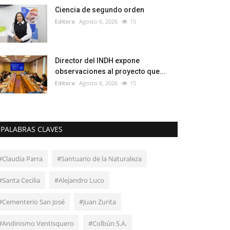
Ciencia de segundo orden
Editora
Agosto 6, 2026
15
Director del INDH expone
observaciones al proyecto que...
Editora
Agosto 6, 2026
15
PALABRAS CLAVES
#Claudia Parra
#Santuario de la Naturaleza
#Santa Cecilia
#Alejandro Luco
#Cementerio San José
#Juan Zurita
#Andinismo Ventisquero
#Colbún S.A.