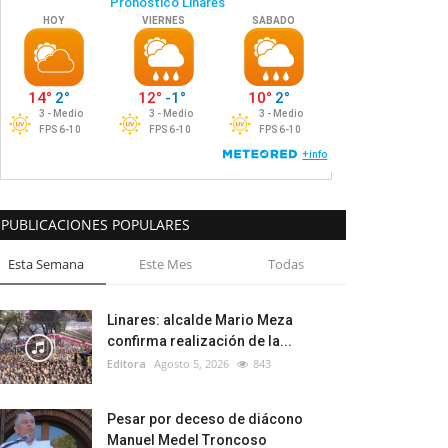
PUBLICACIONES POPULARES
Esta Semana
Este Mes
Todas
Linares: alcalde Mario Meza
confirma realización de la...
Editora
Agosto 5, 2026
843
Pesar por deceso de diácono
Manuel Medel Troncoso