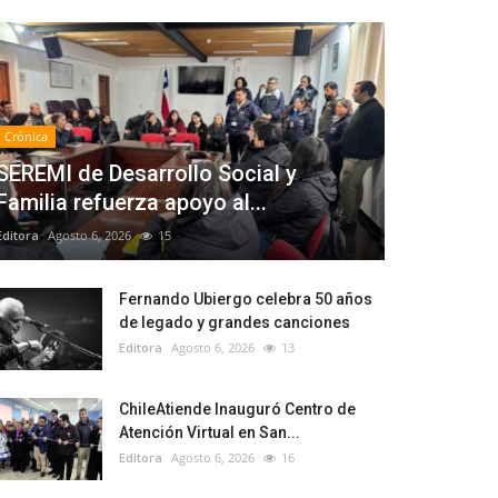
Crónica
SEREMI de Desarrollo Social y
Familia refuerza apoyo al...
Editora
Agosto 6, 2026
15
Fernando Ubiergo celebra 50 años
de legado y grandes canciones
Editora
Agosto 6, 2026
13
ChileAtiende Inauguró Centro de
Atención Virtual en San...
Editora
Agosto 6, 2026
16