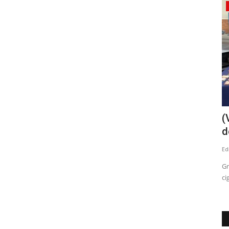
Policial
l de
(VIDEO) Recalentamiento de calefactor
(
habría provocado...
d
Editora
Julio 9, 2026
640
Ed
nte de la
El inmueble estaba sin moradores. Al lugar, kilómetro 17, se
Gr
trasladaron voluntarios...
ci