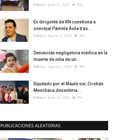
Editora
Julio 31, 2026
700
Ex dirigente de RN cuestiona a
concejal Pamela Ávila tras...
Editora
Agosto 2, 2026
492
Denuncian negligencia médica en la
muerte de niña de un...
Editora
Agosto 1, 2026
445
Diputado por el Maule sur, Cristián
Menchaca desestima...
Editora
Julio 30, 2026
356
PUBLICACIONES ALEATORIAS