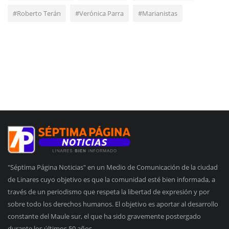
#Roberto Terán
#Verónica Parra
#Marianistas
"Séptima Página Noticias" en un Medio de Comunicación de la ciudad
de Linares cuyo objetivo es que la comunidad esté bien informada, a
través de un periodismo que respeta la libertad de expresión y por
sobre todo los derechos humanos. El objetivo es aportar al desarrollo
constante del Maule sur, el que ha sido gravemente postergado
durante los últimos 50 años.