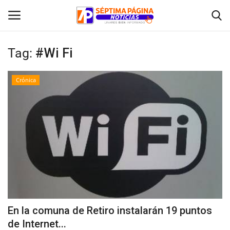
Tag:
#Wi Fi
Inicio
Crónica
Crónica
Policial
Tribunales
Deporte
Política
En la comuna de Retiro instalarán 19 puntos
de Internet...
Espectáculos