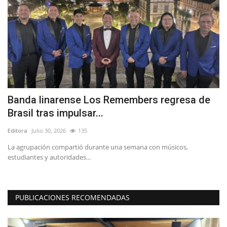
as
Banda linarense Los Remembers regresa de
D
Brasil tras impulsar...
d
Editora
Julio 30, 2026
135
Ed
La agrupación compartió durante una semana con músicos,
Re
estudiantes y autoridades...
as
PUBLICACIONES RECOMENDADAS