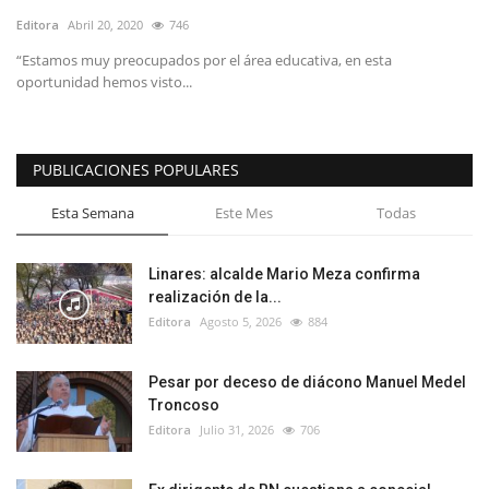
Editora
Abril 20, 2020
746
“Estamos muy preocupados por el área educativa, en esta
oportunidad hemos visto...
PUBLICACIONES POPULARES
Esta Semana
Este Mes
Todas
Linares: alcalde Mario Meza confirma
realización de la...
Editora
Agosto 5, 2026
884
Pesar por deceso de diácono Manuel Medel
Troncoso
Editora
Julio 31, 2026
706