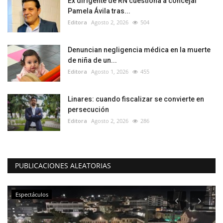
Ex dirigente de RN cuestiona a concejal
Pamela Ávila tras...
Editora
Agosto 2, 2026
504
Denuncian negligencia médica en la muerte
de niña de un...
Editora
Agosto 1, 2026
455
Linares: cuando fiscalizar se convierte en
persecución
Editora
Agosto 2, 2026
286
PUBLICACIONES ALEATORIAS
Espectáculos