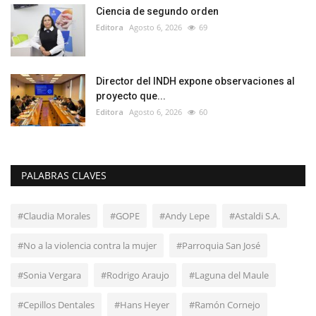
Ciencia de segundo orden
Editora
Agosto 6, 2026
69
Director del INDH expone observaciones al
proyecto que...
Editora
Agosto 6, 2026
60
PALABRAS CLAVES
#Claudia Morales
#GOPE
#Andy Lepe
#Astaldi S.A.
#No a la violencia contra la mujer
#Parroquia San José
#Sonia Vergara
#Rodrigo Araujo
#Laguna del Maule
#Cepillos Dentales
#Hans Heyer
#Ramón Cornejo