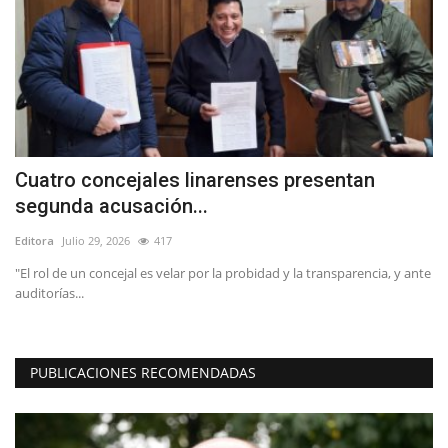
Cuatro concejales linarenses presentan
C
segunda acusación...
c
Editora
Julio 29, 2026
417
Ed
"El rol de un concejal es velar por la probidad y la transparencia, y ante
Lo
auditorías...
em
PUBLICACIONES RECOMENDADAS