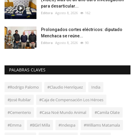
para desarticular...
Editora
Agosto 8, 2026
162
Prolongados cortes eléctricos: diputado
Menchaca se reúne...
Editora
Agosto 8, 2026
90
PALABRAS CLAVES
#Rodrigo Palomo
#Claudio Henríquez
India
#José Rubilar
#Caja de Compensación Los Héroes
#Cementerio
#Casa Noé Mundo Animal
#Camila Olate
#Emma
#BGirl Milla
#Indespa
#Williams Matamala