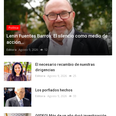
Política
Lenin Fuentes Barros: El silencio como medio de
acción...
Editora
Agosto 9, 2026
12
El necesario recambio de nuestras
dirigencias
Editora
Agosto 9, 2026
25
Los porfiados hechos
Editora
Agosto 9, 2026
33
(VIDEO) Más de un año duró investigación