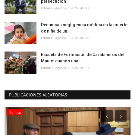
persecución
Editora
Agosto 2, 2026
303
Denuncian negligencia médica en la muerte
de niña de un...
Editora
Agosto 1, 2026
220
Escuela de Formación de Carabineros del
Maule: cuando una...
Editora
Agosto 3, 2026
192
PUBLICACIONES ALEATORIAS
Política