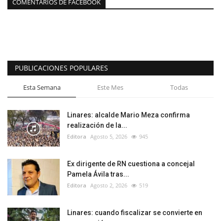
COMENTARIOS DE FACEBOOK
PUBLICACIONES POPULARES
Esta Semana
Este Mes
Todas
Linares: alcalde Mario Meza confirma
realización de la...
Editora
Agosto 5, 2026
945
Ex dirigente de RN cuestiona a concejal
Pamela Ávila tras...
Editora
Agosto 2, 2026
519
Linares: cuando fiscalizar se convierte en