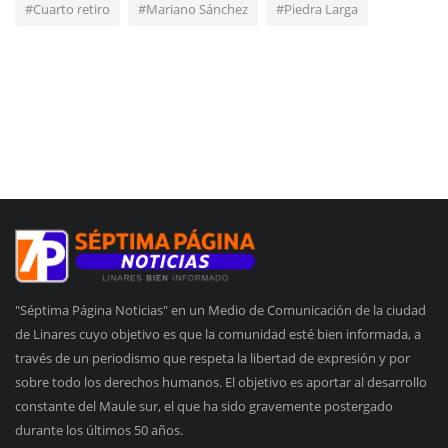
#Cuarto retiro
#Mariano Sánchez
#Piedra Larga
"Séptima Página Noticias" en un Medio de Comunicación de la ciudad
de Linares cuyo objetivo es que la comunidad esté bien informada, a
través de un periodismo que respeta la libertad de expresión y por
sobre todo los derechos humanos. El objetivo es aportar al desarrollo
constante del Maule sur, el que ha sido gravemente postergado
durante los últimos 50 años.