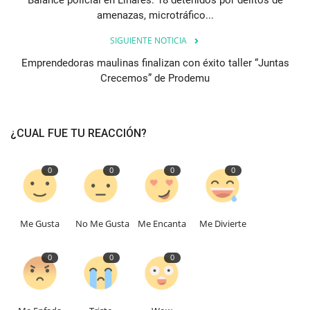
amenazas, microtráfico...
SIGUIENTE NOTICIA
Emprendedoras maulinas finalizan con éxito taller “Juntas
Crecemos” de Prodemu
¿CUAL FUE TU REACCIÓN?
0
0
0
0
Me Gusta
No Me Gusta
Me Encanta
Me Divierte
0
0
0