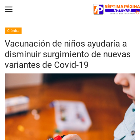
Crónica
Vacunación de niños ayudaría a
Inicio
disminuir surgimiento de nuevas
Crónica
variantes de Covid-19
Policial
Tribunales
Deporte
Política
Espectáculos