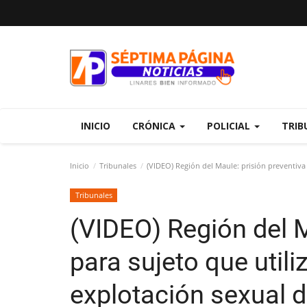
INICIO
CRÓNICA
POLICIAL
TRIB
Inicio
Tribunales
(VIDEO) Región del Maule: prisión preventiva
Tribunales
(VIDEO) Región del M
para sujeto que util
explotación sexual 