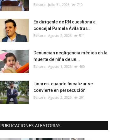
Editora
Julio 31, 2026
710
Ex dirigente de RN cuestiona a
concejal Pamela Ávila tras...
Editora
Agosto 2, 2026
511
Denuncian negligencia médica en la
muerte de niña de un...
Editora
Agosto 1, 2026
460
Linares: cuando fiscalizar se
convierte en persecución
Editora
Agosto 2, 2026
291
PUBLICACIONES ALEATORIAS