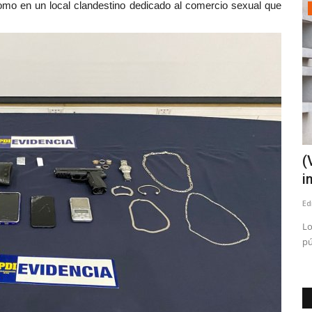
 como en un local clandestino dedicado al comercio sexual que
Crónica
tres
Empleo estacional, ¿sólo un trabajo de
(
temporada?
i
Editora
Agosto 4, 2026
126
Ed
dilla", se
Lo
pú