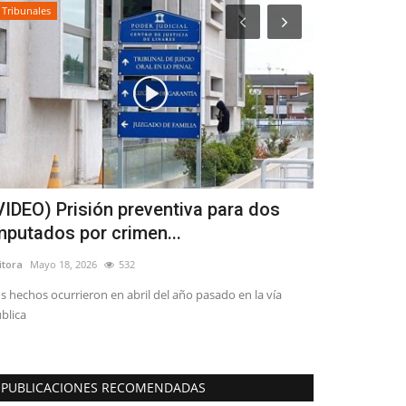
Tribunales
Policial
VIDEO) Prisión preventiva para dos
(IMÁGENES
mputados por crimen...
mantiene ho
itora
Mayo 18, 2026
532
Editora
Julio 27, 2
s hechos ocurrieron en abril del año pasado en la vía
“Lamentamos pro
blica
inmediaciones de
PUBLICACIONES RECOMENDADAS