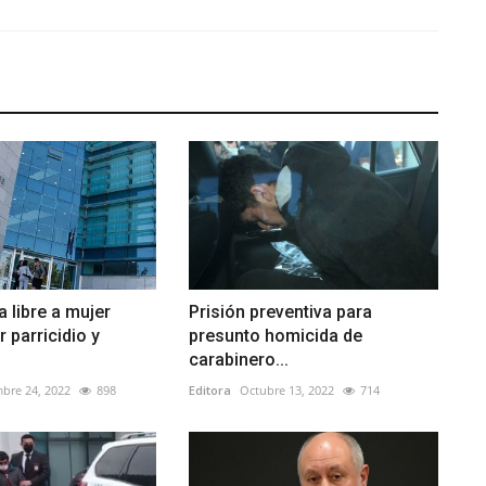
a libre a mujer
Prisión preventiva para
 parricidio y
presunto homicida de
carabinero...
bre 24, 2022
898
Editora
Octubre 13, 2022
714