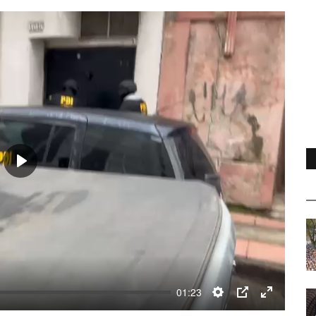
Play
01:23
Settings
PIP
Enter