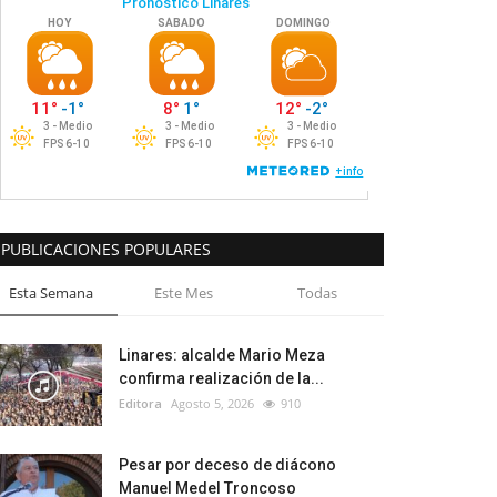
PUBLICACIONES POPULARES
Esta Semana
Este Mes
Todas
Linares: alcalde Mario Meza
confirma realización de la...
Editora
Agosto 5, 2026
910
Pesar por deceso de diácono
Manuel Medel Troncoso