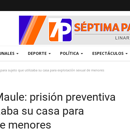
UNALES
DEPORTE
POLÍTICA
ESPECTÁCULOS
 para sujeto que utilizaba su casa para explotación sexual de menores
aule: prisión preventiva
izaba su casa para
de menores