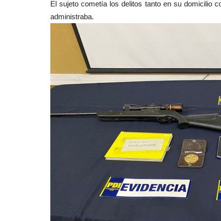
El sujeto cometía los delitos tanto en su domicilio
Policial
administraba.
Operativo policial culmina con 
sujetos detenidos por...
Editora
Julio 3, 2026
775
Personal de la Subcomisaria "Cristián Martínez Ba
desplegó al interior...