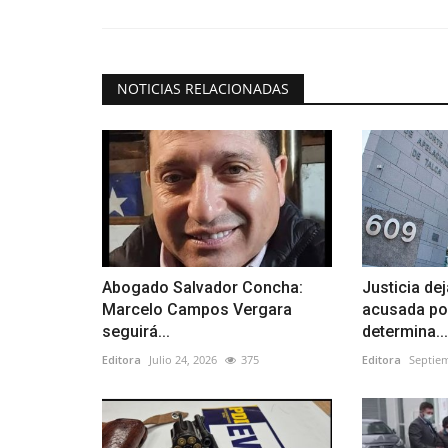
NOTICIAS RELACIONADAS
Abogado Salvador Concha:
Justicia dej
Marcelo Campos Vergara
acusada por
seguirá...
determina...
Editora
Julio 24, 2026
375
Editora
Septiem