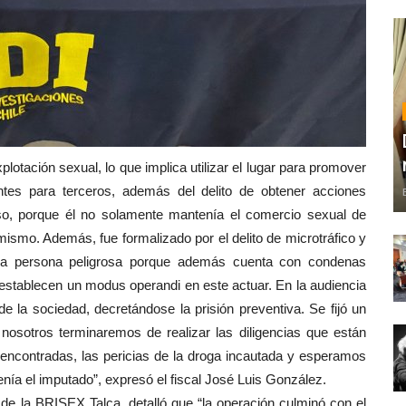
plotación sexual, lo que implica utilizar el lugar para promover
ntes para terceros, además del delito de obtener acciones
so, porque él no solamente mantenía el comercio sexual de
ismo. Además, fue formalizado por el delito de microtráfico y
na persona peligrosa porque además cuenta con condenas
 establecen un modus operandi en este actuar. En la audiencia
e la sociedad, decretándose la prisión preventiva. Se fijó un
nosotros terminaremos de realizar las diligencias que están
s encontradas, las pericias de la droga incautada y esperamos
tenía el imputado”, expresó el fiscal José Luis González.
) de la BRISEX Talca, detalló que “la operación culminó con el