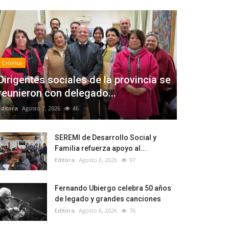
Crónica
Dirigentes sociales de la provincia se
reunieron con delegado...
Editora
Agosto 7, 2026
46
SEREMI de Desarrollo Social y
Familia refuerza apoyo al...
Editora
Agosto 6, 2026
97
Fernando Ubiergo celebra 50 años
de legado y grandes canciones
Editora
Agosto 6, 2026
76