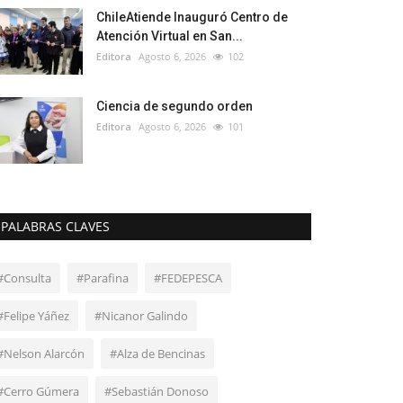
ChileAtiende Inauguró Centro de
Atención Virtual en San...
Editora
Agosto 6, 2026
102
Ciencia de segundo orden
Editora
Agosto 6, 2026
101
PALABRAS CLAVES
#Consulta
#Parafina
#FEDEPESCA
#Felipe Yáñez
#Nicanor Galindo
#Nelson Alarcón
#Alza de Bencinas
#Cerro Gúmera
#Sebastián Donoso