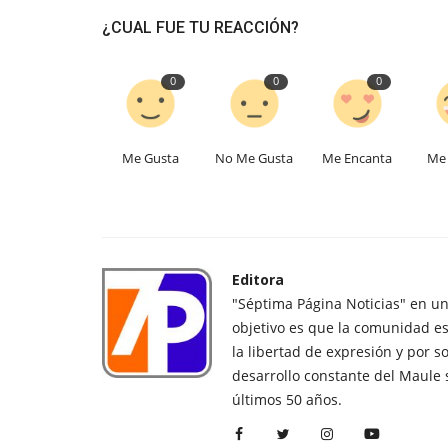
¿CUAL FUE TU REACCIÓN?
0
0
0
Me Gusta
No Me Gusta
Me Encanta
Me 
Editora
"Séptima Página Noticias" en u
objetivo es que la comunidad es
la libertad de expresión y por s
desarrollo constante del Maule 
últimos 50 años.