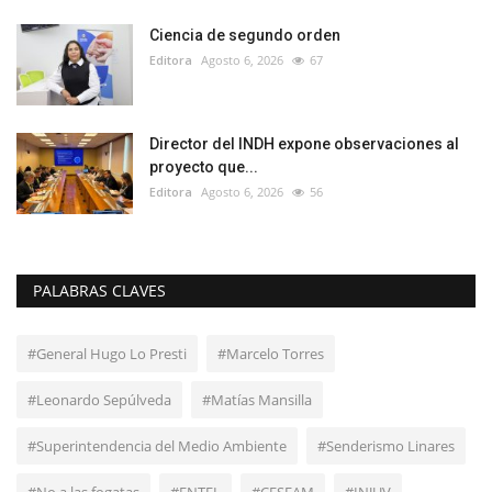
Ciencia de segundo orden
Editora
Agosto 6, 2026
67
Director del INDH expone observaciones al
proyecto que...
Editora
Agosto 6, 2026
56
PALABRAS CLAVES
#General Hugo Lo Presti
#Marcelo Torres
#Leonardo Sepúlveda
#Matías Mansilla
#Superintendencia del Medio Ambiente
#Senderismo Linares