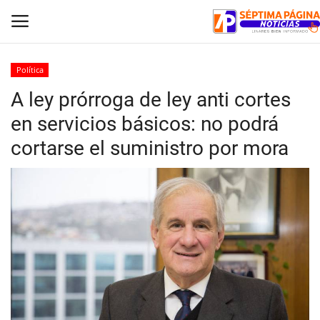
Política
A ley prórroga de ley anti cortes
Inicio
en servicios básicos: no podrá
Crónica
cortarse el suministro por mora
Policial
Tribunales
Deporte
Política
Espectáculos