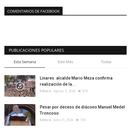
COMENTARIOS DE FACEBOOK
PUBLICACIONES POPULARES
Esta Semana
Este Mes
Todas
Linares: alcalde Mario Meza confirma
realización de la...
Editora
Agosto 5, 2026
878
Pesar por deceso de diácono Manuel Medel
Troncoso
Editora
Julio 31, 2026
705