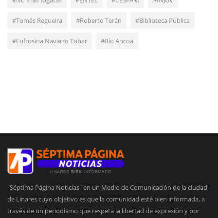
#No a las fogatas
#ENTEL
#CESFAM
#INJUV
#Tomás Regueira
#Roberto Terán
#Biblioteca Pública
#Eufrosina Navarro Tobar
#Río Ancoa
"Séptima Página Noticias" en un Medio de Comunicación de la ciudad
de Linares cuyo objetivo es que la comunidad esté bien informada, a
través de un periodismo que respeta la libertad de expresión y por