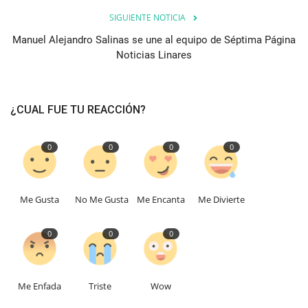
SIGUIENTE NOTICIA
Manuel Alejandro Salinas se une al equipo de Séptima Página
Noticias Linares
¿CUAL FUE TU REACCIÓN?
0
0
0
0
Me Gusta
No Me Gusta
Me Encanta
Me Divierte
0
0
0
Me Enfada
Triste
Wow