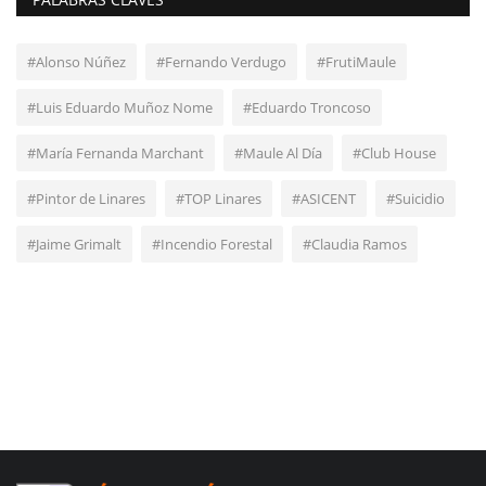
#Alonso Núñez
#Fernando Verdugo
#FrutiMaule
#Luis Eduardo Muñoz Nome
#Eduardo Troncoso
#María Fernanda Marchant
#Maule Al Día
#Club House
#Pintor de Linares
#TOP Linares
#ASICENT
#Suicidio
#Jaime Grimalt
#Incendio Forestal
#Claudia Ramos