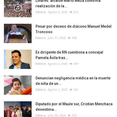
Linares: alcalde Mario Meza confirma
realización de la...
Editora
Agosto 5, 2026
812
Pesar por deceso de diácono Manuel Medel
Troncoso
Editora
Julio 31, 2026
698
Ex dirigente de RN cuestiona a concejal
Pamela Ávila tras...
Editora
Agosto 2, 2026
487
Denuncian negligencia médica en la muerte
de niña de un...
Editora
Agosto 1, 2026
441
Diputado por el Maule sur, Cristián Menchaca
desestima...
Editora
Julio 30, 2026
354