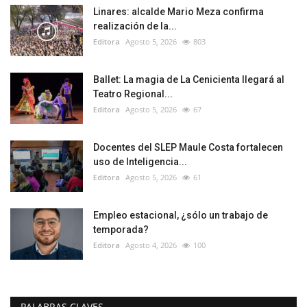
Linares: alcalde Mario Meza confirma
realización de la...
Editora
Agosto 5, 2026
803
Ballet: La magia de La Cenicienta llegará al
Teatro Regional...
Editora
Agosto 5, 2026
67
Docentes del SLEP Maule Costa fortalecen
uso de Inteligencia...
Editora
Agosto 5, 2026
61
Empleo estacional, ¿sólo un trabajo de
temporada?
Editora
Agosto 4, 2026
100
PALABRAS CLAVES