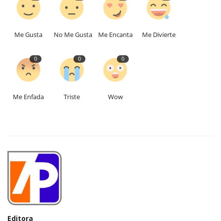
Me Gusta
No Me Gusta
Me Encanta
Me Divierte
0
0
0
Me Enfada
Triste
Wow
Editora