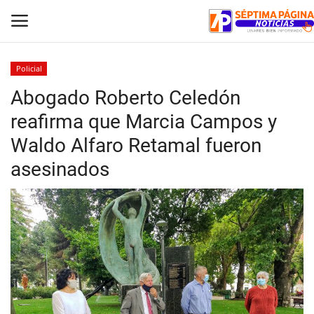
Policial
Abogado Roberto Celedón
Inicio
reafirma que Marcia Campos y
Crónica
Waldo Alfaro Retamal fueron
asesinados
Policial
Tribunales
Deporte
Política
Espectáculos