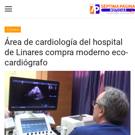
Crónica
Área de cardiología del hospital
Inicio
de Linares compra moderno eco-
Crónica
cardiógrafo
Policial
Tribunales
Deporte
Política
Espectáculos