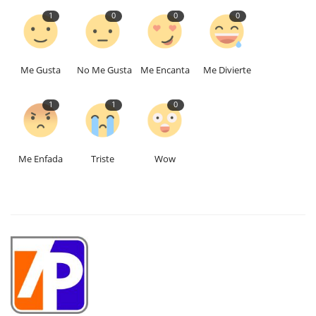
1
0
0
0
Me Gusta
No Me Gusta
Me Encanta
Me Divierte
1
1
0
Me Enfada
Triste
Wow