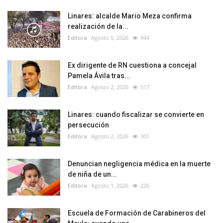
Linares: alcalde Mario Meza confirma
realización de la...
Editora
Agosto 5, 2026
944
Ex dirigente de RN cuestiona a concejal
Pamela Ávila tras...
Editora
Agosto 2, 2026
517
Linares: cuando fiscalizar se convierte en
persecución
Editora
Agosto 2, 2026
301
Denuncian negligencia médica en la muerte
de niña de un...
Editora
Agosto 1, 2026
226
Escuela de Formación de Carabineros del