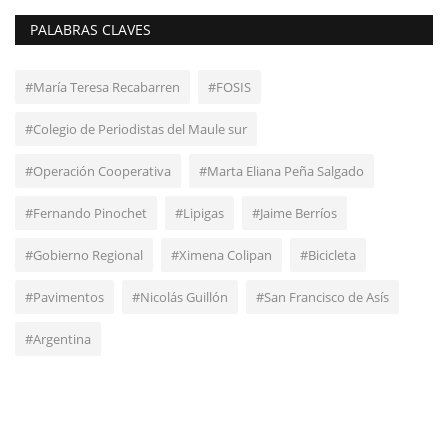
PALABRAS CLAVES
#María Teresa Recabarren
#FOSIS
#Colegio de Periodistas del Maule sur
#Operación Cooperativa
#Marta Eliana Peña Salgado
#Fernando Pinochet
#Lipigas
#Jaime Berríos
#Gobierno Regional
#Ximena Colipan
#Bicicleta
#Pavimentos
#Nicolás Guillón
#San Francisco de Asís
#Argentina