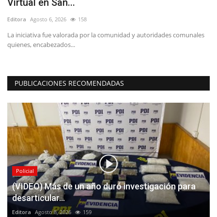
Virtual en San...
S
Editora
Agosto 6, 2026
158
Ed
La iniciativa fue valorada por la comunidad y autoridades comunales
Ví
quienes, encabezados...
de
PUBLICACIONES RECOMENDADAS
Policial
(VIDEO) Más de un año duró investigación para
desarticular...
Editora
Agosto 8, 2026
159