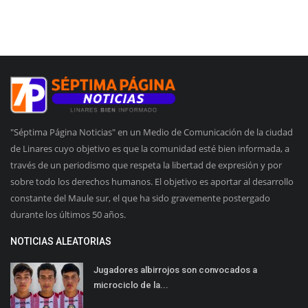
"Séptima Página Noticias" en un Medio de Comunicación de la ciudad
de Linares cuyo objetivo es que la comunidad esté bien informada, a
través de un periodismo que respeta la libertad de expresión y por
sobre todo los derechos humanos. El objetivo es aportar al desarrollo
constante del Maule sur, el que ha sido gravemente postergado
durante los últimos 50 años.
NOTICIAS ALEATORIAS
Jugadores albirrojos son convocados a
microciclo de la...