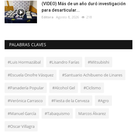
(VIDEO) Más de un año duró investigación
para desarticular...
Editora
Agosto 8, 2026
218
PALABRAS CLAVES
#Luis Hormazábal
#Lisandro Farías
#Mitsubishi
#Escuela Onofre Vásquez
#Santuario Achibueno de Linares
#Panadería Popular
#Alcohol Gel
#Ciclismo
#Verónica Carrasco
#Fiesta de la Cerveza
#Agro
#Manuel García
#Tabaquismo
Marcos Álvarez
#Oscar Villagra