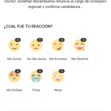
Doctor Jonathan Norambuena renuncia al cargo de consejero
regional y confirma candidatura...
¿CUAL FUE TU REACCIÓN?
0
0
0
0
Me Gusta
No Me Gusta
Me Encanta
Me Divierte
0
0
0
Me Enfada
Triste
Wow