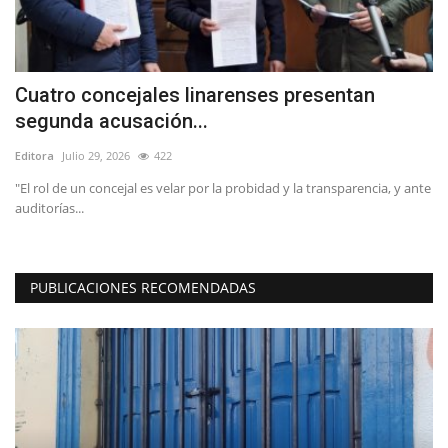
Cuatro concejales linarenses presentan
L
segunda acusación...
d
Editora
Julio 29, 2026
422
Ed
"El rol de un concejal es velar por la probidad y la transparencia, y ante
"L
auditorías...
de
PUBLICACIONES RECOMENDADAS