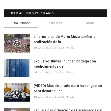
PUBLICACIONES POPULARES
Esta Semana
Este Mes
Todas
Linares: alcalde Mario Meza confirma
realización de la...
Editora
Agosto 5, 2026
960
Exclusivo: lluvias inundan bodega con
medicamentos del...
Editora
Agosto 9, 2026
417
(VIDEO) Más de un año duró investigación
para desarticular...
Editora
Agosto 8, 2026
220
Escuela de Formación de Carabineros del