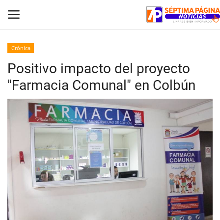
Crónica
Positivo impacto del proyecto
Inicio
"Farmacia Comunal" en Colbún
Crónica
Policial
Tribunales
Deporte
Política
Espectáculos