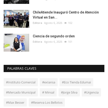
ChileAtiende Inauguró Centro de Atención
Virtual en San...
Editora
Agosto 6, 2026
102
Ciencia de segundo orden
Editora
Agosto 6, 2026
101
PALABRAS CLAVES
#Instituto Comercial
#exIansa
#Eco Tienda Edumai
#Mercado Municipal
# Minsal
#Jorge Silva
#Urgencia
#Max Besser
#Reserva Los Bellotos