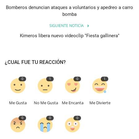
Bomberos denuncian ataques a voluntarios y apedreo a carro
bomba
SIGUIENTE NOTICIA
Kimeros libera nuevo videoclip "Fiesta gallinera"
¿CUAL FUE TU REACCIÓN?
0
1
0
1
Me Gusta
No Me Gusta
Me Encanta
Me Divierte
0
0
0