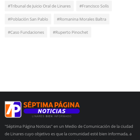
#Tribunal de Juicio Oral de Linares
#Francisco Solís
#Población San Pablo
#Romanina Morales Baltra
#Caso Fundaciones
#Ruperto Pinochet
"Séptima Página Noticias" en un Medio de Comunicación de la ciudad
de Linares cuyo objetivo es que la comunidad esté bien informada, a