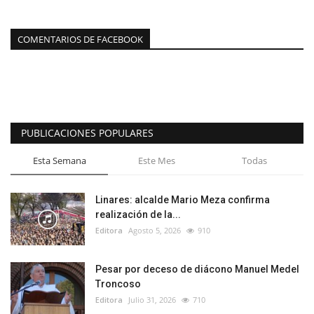
COMENTARIOS DE FACEBOOK
PUBLICACIONES POPULARES
Esta Semana
Este Mes
Todas
Linares: alcalde Mario Meza confirma
realización de la...
Editora
Agosto 5, 2026
910
Pesar por deceso de diácono Manuel Medel
Troncoso
Editora
Julio 31, 2026
710