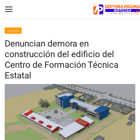
Crónica
Denuncian demora en
Inicio
construcción del edificio del
Crónica
Centro de Formación Técnica
Estatal
Policial
Tribunales
Deporte
Política
Espectáculos