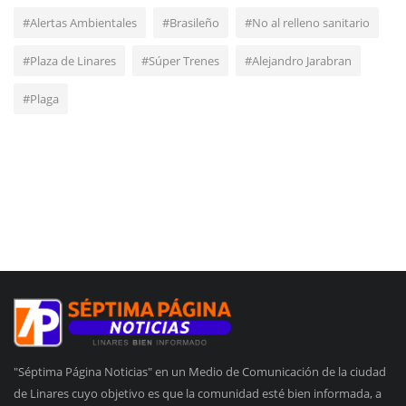
#Alertas Ambientales
#Brasileño
#No al relleno sanitario
#Plaza de Linares
#Súper Trenes
#Alejandro Jarabran
#Plaga
"Séptima Página Noticias" en un Medio de Comunicación de la ciudad
de Linares cuyo objetivo es que la comunidad esté bien informada, a