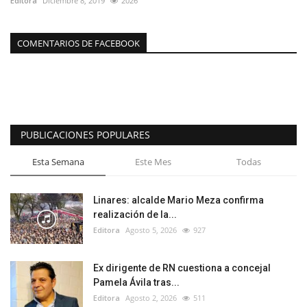
Editora
Diciembre 8, 2019
2026
COMENTARIOS DE FACEBOOK
PUBLICACIONES POPULARES
Esta Semana
Este Mes
Todas
Linares: alcalde Mario Meza confirma
realización de la...
Editora
Agosto 5, 2026
927
Ex dirigente de RN cuestiona a concejal
Pamela Ávila tras...
Editora
Agosto 2, 2026
511