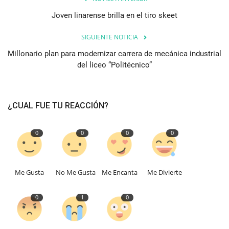
Joven linarense brilla en el tiro skeet
SIGUIENTE NOTICIA
Millonario plan para modernizar carrera de mecánica industrial
del liceo “Politécnico”
¿CUAL FUE TU REACCIÓN?
0
0
0
0
Me Gusta
No Me Gusta
Me Encanta
Me Divierte
0
1
0