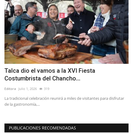
Talca dio el vamos a la XVI Fiesta
L
Costumbrista del Chancho...
e
Editora
Julio 1, 2026
319
Ed
La tradicional celebración reunirá a miles de visitantes para disfrutar
Lo
de la gastronomía,...
La
PUBLICACIONES RECOMENDADAS