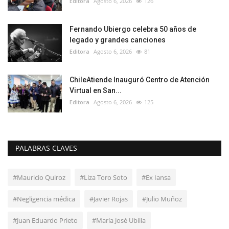
Editora
Agosto 6, 2026
126
Fernando Ubiergo celebra 50 años de
legado y grandes canciones
Editora
Agosto 6, 2026
81
ChileAtiende Inauguró Centro de Atención
Virtual en San...
Editora
Agosto 6, 2026
125
PALABRAS CLAVES
#Mauricio Quiroz
#Liza Toro Soto
#Ex Iansa
#Negligencia médica
#Javier Rojas
#Julio Muñoz
#Juan Eduardo Prieto
#María José Ubilla