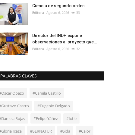
Ciencia de segundo orden
Editora
Agosto 6, 2026
33
Director del INDH expone
observaciones al proyecto que...
Editora
Agosto 6, 2026
32
PALABRAS CLAVES
#Oscar Opazo
#Camila Castillo
#Gustavo Castro
#Eugenio Delgado
#Daniela Rojas
#Felipe Yáñez
#Ixtle
#Gloria Icaza
#SERNATUR
#Sida
#Calor