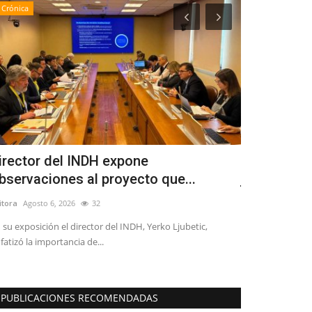
Crónica
Espectáculos
irector del INDH expone
Teatro Reg
bservaciones al proyecto que...
julio dos o
itora
Agosto 6, 2026
32
Editora
Julio 1, 20
 su exposición el director del INDH, Yerko Ljubetic,
fatizó la importancia de...
PUBLICACIONES RECOMENDADAS