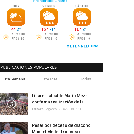
PUBLICACIONES POPULARES
Esta Semana
Este Mes
Todas
Linares: alcalde Mario Meza
confirma realización de la...
Editora
Agosto 5, 2026
844
Pesar por deceso de diácono
Manuel Medel Troncoso