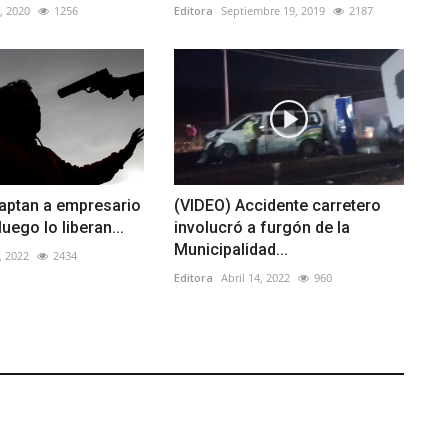
9, 2020
1256
Editora
Septiembre 19, 2019
2187
raptan a empresario
(VIDEO) Accidente carretero
luego lo liberan...
involucró a furgón de la
Municipalidad...
, 2022
2434
Editora
Abril 14, 2022
960