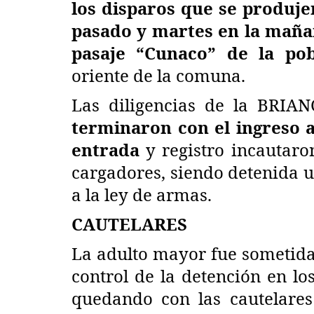
los disparos que se produje
Política
pasado y martes en la mañan
pasaje “Cunaco” de la pob
oriente de la comuna.
Las diligencias de la BRI
terminaron con el ingreso a
entrada
y registro incautaro
(VIDEO) Senadora Vodanovic c
cargadores, siendo detenida u
que partidos de la...
a la ley de armas.
Editora
Julio 9, 2026
201
CAUTELARES
La adulto mayor fue sometida
control de la detención en lo
quedando con las cautelares 