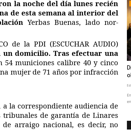
ron la noche del día lunes recién
Política
a de esta semana al interior del
lación
Yerbas Buenas, lado nor-
ANCO de la PDI (ESCUCHAR AUDIO)
 un domicilio. Tras efectuar una
n 54 municiones calibre 40 y cinco
onfirmó
Linares: cuando fiscalizar se convierte
D
na mujer de 71 años por infracción
en persecución
o
Editora
Agosto 2, 2026
274
Ed
"Todos integran el mismo Concejo Municipal. Todos fueron
En
elegidos con el mismo mandato...
en
 a la correspondiente audiencia de
s tribunales de garantía de Linares
de arraigo nacional, es decir, no