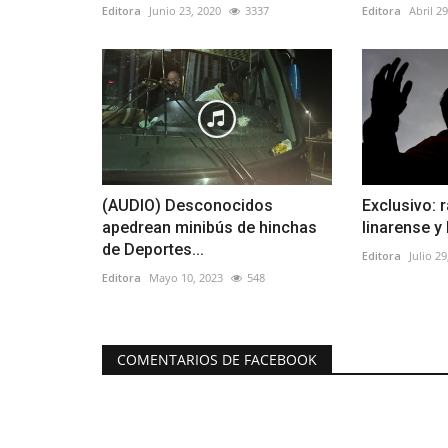
Editora
Junio 23, 2020
3337
Editora
Abril 2
(AUDIO) Desconocidos
Exclusivo: 
apedrean minibús de hinchas
linarense y 
de Deportes...
Editora
Julio 29
Editora
Mayo 10, 2023
548
COMENTARIOS DE FACEBOOK