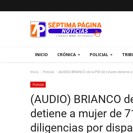
INICIO
CRÓNICA
POLICIAL
TRIB
Inicio
Policial
(AUDIO) BRIANCO de la PDI de Linares detiene a m
Policial
(AUDIO) BRIANCO de 
detiene a mujer de 7
diligencias por dispar