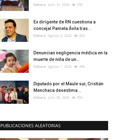
Editora
Julio 31, 2026
700
Ex dirigente de RN cuestiona a
concejal Pamela Ávila tras...
Editora
Agosto 2, 2026
492
Denuncian negligencia médica en la
muerte de niña de un...
Editora
Agosto 1, 2026
446
Diputado por el Maule sur, Cristián
Menchaca desestima...
Editora
Julio 30, 2026
356
PUBLICACIONES ALEATORIAS