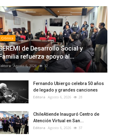
Crónica
SEREMI de Desarrollo Social y
Familia refuerza apoyo al...
Editora
Agosto 6, 2026
32
Fernando Ubiergo celebra 50 años
de legado y grandes canciones
Editora
Agosto 6, 2026
28
ChileAtiende Inauguró Centro de
Atención Virtual en San...
Editora
Agosto 6, 2026
37