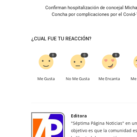
Confirman hospitalización de concejal Micha
Concha por complicaciones por el Covid-
¿CUAL FUE TU REACCIÓN?
0
0
0
Me Gusta
No Me Gusta
Me Encanta
Me 
Editora
"Séptima Página Noticias" en u
objetivo es que la comunidad es