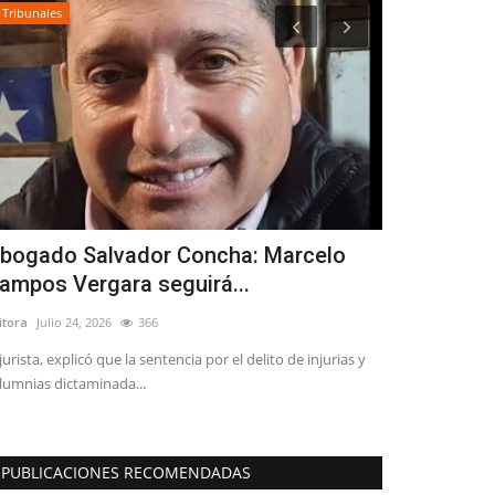
Tribunales
Policial
bogado Salvador Concha: Marcelo
(IMÁGENES
ampos Vergara seguirá...
mantiene ho
itora
Julio 24, 2026
366
Editora
Julio 27, 2
 jurista, explicó que la sentencia por el delito de injurias y
“Lamentamos pro
lumnias dictaminada...
inmediaciones de
PUBLICACIONES RECOMENDADAS