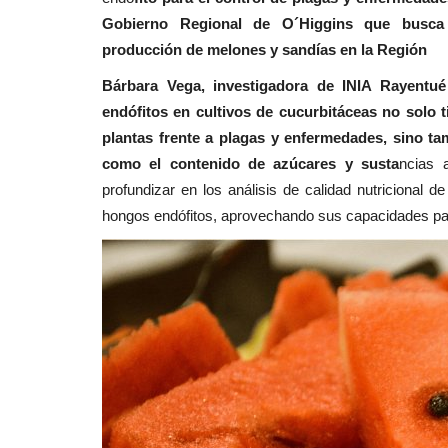
Espectáculos
Gobierno Regional de O´Higgins que busca de
producción de melones y sandías en la Región
Bárbara Vega, investigadora de INIA Rayentué
endófitos en cultivos de cucurbitáceas no solo t
plantas frente a plagas y enfermedades, sino tam
como el contenido de azúcares y susta
ncias 
profundizar en los análisis de calidad nutricional 
hongos endófitos, aprovechando sus capacidades par
TRM presenta una propuesta e
sobre reciclaje que...
Editora
Julio 23, 2026
151
La compañía a cargo del montaje es Los Fi, que
dos décadas de trayectoria...