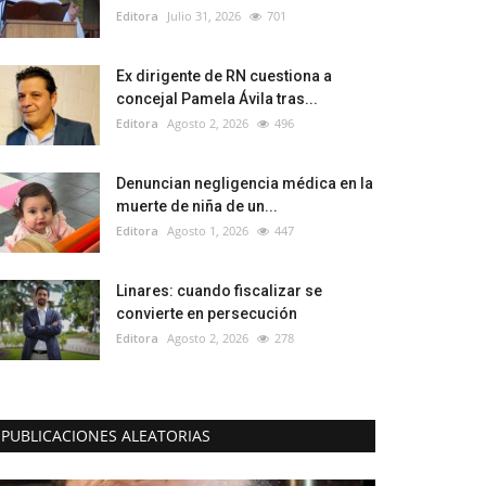
Editora
Julio 31, 2026
701
Ex dirigente de RN cuestiona a
concejal Pamela Ávila tras...
Editora
Agosto 2, 2026
496
Denuncian negligencia médica en la
muerte de niña de un...
Editora
Agosto 1, 2026
447
Linares: cuando fiscalizar se
convierte en persecución
Editora
Agosto 2, 2026
278
PUBLICACIONES ALEATORIAS