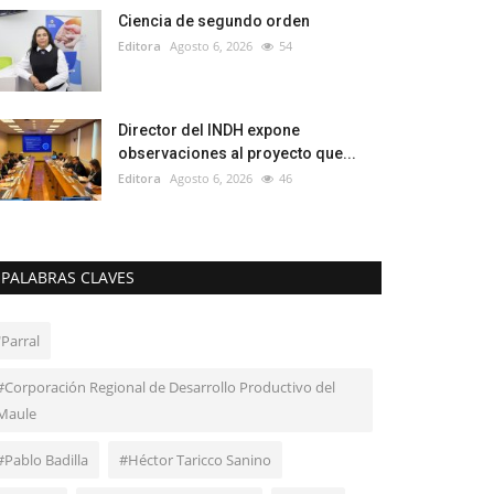
Ciencia de segundo orden
Editora
Agosto 6, 2026
54
Director del INDH expone
observaciones al proyecto que...
Editora
Agosto 6, 2026
46
PALABRAS CLAVES
"Parral
#Corporación Regional de Desarrollo Productivo del
Maule
#Pablo Badilla
#Héctor Taricco Sanino