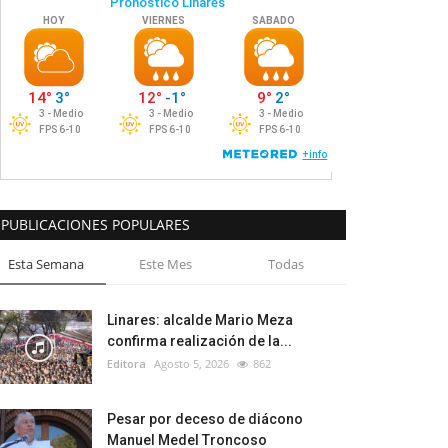
PUBLICACIONES POPULARES
Esta Semana
Este Mes
Todas
Linares: alcalde Mario Meza
confirma realización de la...
Editora
Agosto 5, 2026
862
Pesar por deceso de diácono
Manuel Medel Troncoso