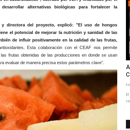
Policial
sarrollar alternativas biológicas para fortalecer la
 y directora del proyecto, explicó: "El uso de hongos
iene el potencial de mejorar la nutrición y sanidad de las
bién de influir positivamente en la calidad de las frutas,
antioxidantes. Esta colaboración con el CEAF nos permite
de las frutas obtenidas de las producciones en donde se usan
a evaluar de manera precisa estos parámetros clave".
scénica
Linares: cinco personas lesionadas
A
leves y daños totales...
C
Editora
Junio 26, 2026
879
Ed
 con más de
Dos adultos y tres menores de edad debieron recibir
El
atención médica en el hospital...
ca