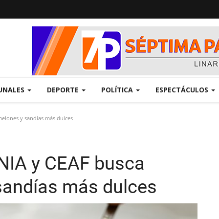
UNALES
DEPORTE
POLÍTICA
ESPECTÁCULOS
melones y sandías más dulces
INIA y CEAF busca
sandías más dulces