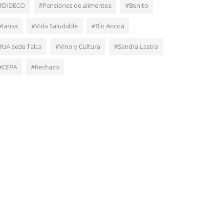
#DIDECO
#Pensiones de alimentos
#Benito
#Iansa
#Vida Saludable
#Río Ancoa
#UA sede Talca
#Vino y Cultura
#Sandra Lastra
#CEPA
#Rechazo