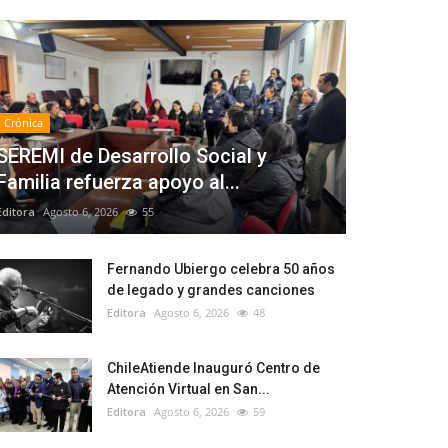
Crónica
SEREMI de Desarrollo Social y
Familia refuerza apoyo al...
Editora
Agosto 6, 2026
55
Fernando Ubiergo celebra 50 años
de legado y grandes canciones
Editora
Agosto 6, 2026
48
ChileAtiende Inauguró Centro de
Atención Virtual en San...
Editora
Agosto 6, 2026
59