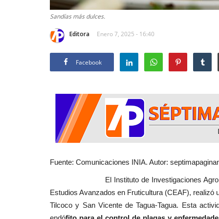
Sandías más dulces.
Editora
Enero 7, 2025 - 16:40
Facebook
Fuente: Comunicaciones INIA. Autor: septimapaginano
El Instituto de Investigaciones Agropecuari
Estudios Avanzados en Fruticultura (CEAF), realizó 
Tilcoco y San Vicente de Tagua-Tagua. Esta activi
endó
fito para el control de plagas y enfermedade