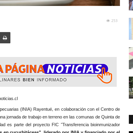
253
ticias.cl
as (INIA) Rayentué, en colaboración con el Centro de
una jornada de trabajo en terreno en las comunas de Quinta de
dad es parte del proyecto FIC "Transferencia bioinmunizador
s en cucurbitáceas", liderado por INIA y financiado por el