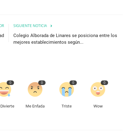
OR
SIGUIENTE NOTICIA
ad
Colegio Alborada de Linares se posiciona entre los
mejores establecimientos según...
0
0
0
0
Divierte
Me Enfada
Triste
Wow