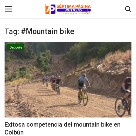
Tag:
#Mountain bike
Inicio
Deporte
Crónica
Policial
Tribunales
Deporte
Política
Exitosa competencia del mountain bike en
Colbún
Espectáculos