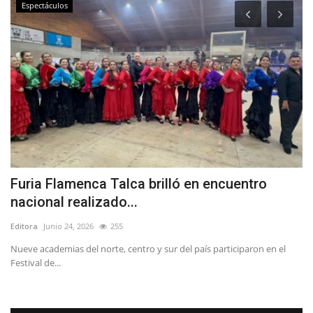
Espectáculos
Furia Flamenca Talca brilló en encuentro
E
nacional realizado...
p
Editora
Junio 24, 2026
255
Ed
Nueve academias del norte, centro y sur del país participaron en el
La
Festival de...
ya