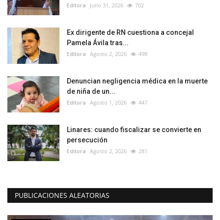
Editora
Julio 31, 2026
702
Ex dirigente de RN cuestiona a concejal
Pamela Ávila tras...
Editora
Agosto 2, 2026
498
Denuncian negligencia médica en la muerte
de niña de un...
Editora
Agosto 1, 2026
447
Linares: cuando fiscalizar se convierte en
persecución
Editora
Agosto 2, 2026
281
PUBLICACIONES ALEATORIAS