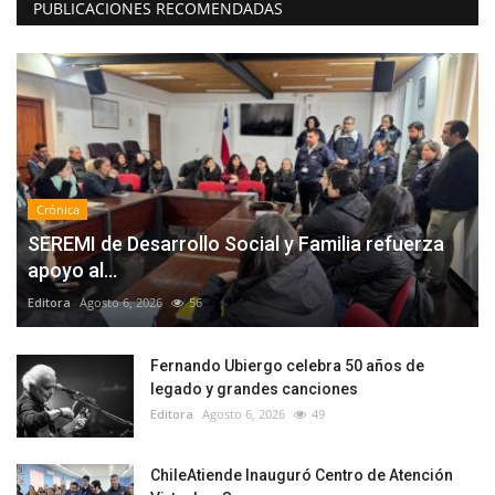
PUBLICACIONES RECOMENDADAS
Crónica
SEREMI de Desarrollo Social y Familia refuerza
apoyo al...
Editora
Agosto 6, 2026
56
Fernando Ubiergo celebra 50 años de
legado y grandes canciones
Editora
Agosto 6, 2026
49
ChileAtiende Inauguró Centro de Atención