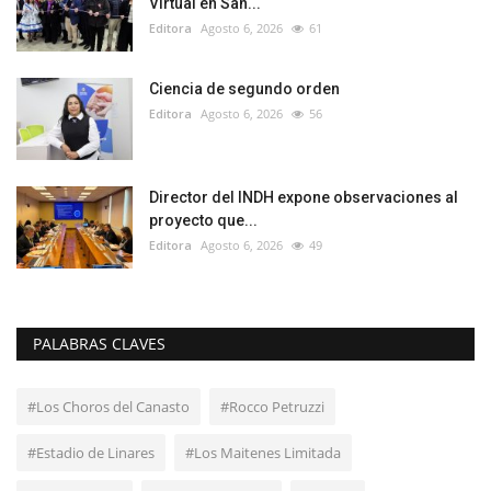
Virtual en San...
Editora
Agosto 6, 2026
61
Ciencia de segundo orden
Editora
Agosto 6, 2026
56
Director del INDH expone observaciones al
proyecto que...
Editora
Agosto 6, 2026
49
PALABRAS CLAVES
#Los Choros del Canasto
#Rocco Petruzzi
#Estadio de Linares
#Los Maitenes Limitada