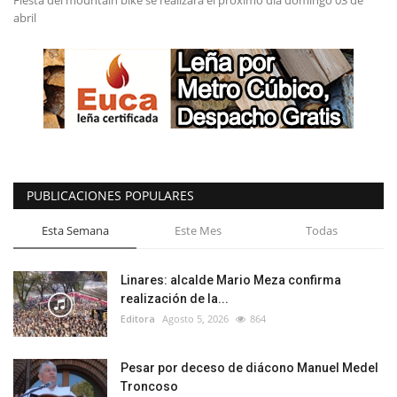
Fiesta del mountain bike se realizará el próximo día domingo 03 de
abril
PUBLICACIONES POPULARES
Esta Semana
Este Mes
Todas
Linares: alcalde Mario Meza confirma
realización de la...
Editora
Agosto 5, 2026
864
Pesar por deceso de diácono Manuel Medel
Troncoso