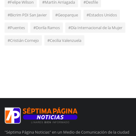
#Felipe Wilson
#Martín Arriagada
#Desfile
#Bicrim PDI San Javier
#Geoparque
#Estados Unidos
#Puentes
#Dorila Ramos
#Día Internacional de la Mujer
#Cristián Cornejo
#Cecilia Valenzuela
"Séptima Página Noticias" en un Medio de Comunicación de la ciudad