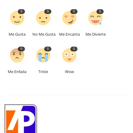
0
0
0
0
Me Gusta
No Me Gusta
Me Encanta
Me Divierte
0
0
0
Me Enfada
Triste
Wow