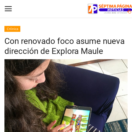
Crónica
Con renovado foco asume nueva
Inicio
dirección de Explora Maule
Crónica
Policial
Tribunales
Deporte
Política
Espectáculos