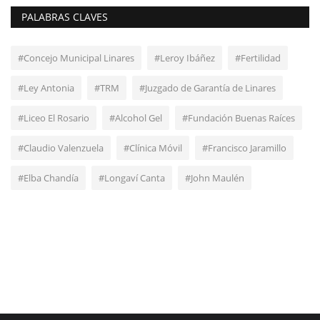
PALABRAS CLAVES
#Concejo Municipal Linares
#Leroy Ibáñez
#Fertilidad
#Ley Antonia
#TRM
#Juzgado de Garantía de Linares
#Liceo El Rosario
#Alcohol Gel
#Fundación Buenas Raíces
#Claudio Valenzuela
#Clínica Móvil
#Francisco Jaramillo
#Elba Chandía
#Longaví Canta
#John Maulén