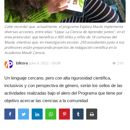
Cabe recordar que, actualmente, el programa Explora Maule implementa
diversas acciones, entre ellas: “Uppa: La Ciencia de Aprender Juntos”, en el
área preescolar, que beneficia a 900 niñas y niños de 18 comunas del
Maule, mientras que, en investigación escolar, 250 estudiantes junto a sus
profesores están preparando proyectos de indagación científica en la
Academia Maule Ciencia.
Editora
Julio 9, 2022 - 09:08
210
Un lenguaje cercano, pero con alta rigurosidad científica,
inclusivos y con perspectiva de género, serán los sellos de las
actividades realizadas bajo el alero del Programa que tiene por
objetivo acercar las ciencias a la comunidad