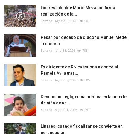
Linares: alcalde Mario Meza confirma
realización de la...
Editora
Agosto 5, 2026
901
Pesar por deceso de diácono Manuel Medel
Troncoso
Editora
Julio 31, 2026
708
Ex dirigente de RN cuestiona a concejal
Pamela Ávila tras...
Editora
Agosto 2, 2026
505
Denuncian negligencia médica en la muerte
de niña de un...
Editora
Agosto 1, 2026
457
Linares: cuando fiscalizar se convierte en
persecución