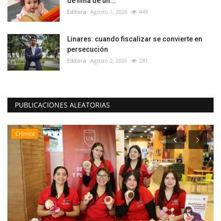
de niña de un...
Editora
Agosto 1, 2026
448
Linares: cuando fiscalizar se convierte en
persecución
Editora
Agosto 2, 2026
281
PUBLICACIONES ALEATORIAS
Crónica