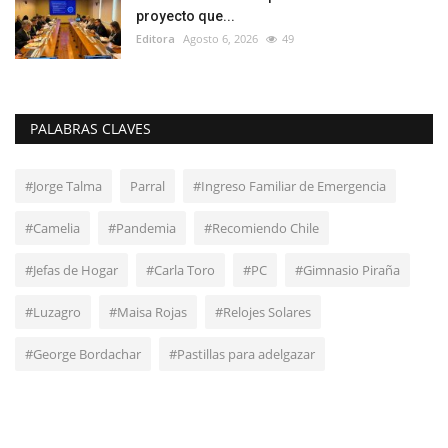
proyecto que...
Editora
Agosto 6, 2026
49
PALABRAS CLAVES
#Jorge Talma
Parral
#Ingreso Familiar de Emergencia
#Camelia
#Pandemia
#Recomiendo Chile
#Jefas de Hogar
#Carla Toro
#PC
#Gimnasio Piraña
#Luzagro
#Maisa Rojas
#Relojes Solares
#George Bordachar
#Pastillas para adelgazar