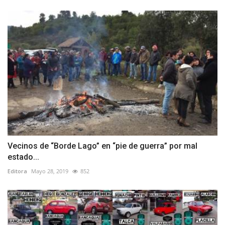
Vecinos de “Borde Lago” en “pie de guerra” por mal
estado...
Editora
Mayo 28, 2019
852