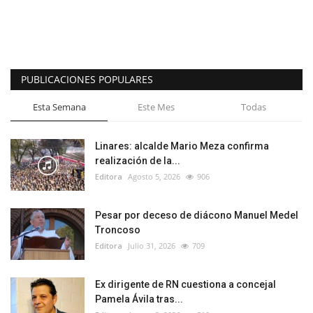
PUBLICACIONES POPULARES
Esta Semana
Este Mes
Todas
Linares: alcalde Mario Meza confirma
realización de la...
Editora
Agosto 5, 2026
906
Pesar por deceso de diácono Manuel Medel
Troncoso
Editora
Julio 31, 2026
709
Ex dirigente de RN cuestiona a concejal
Pamela Ávila tras...