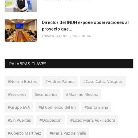
Director del INDH expone observaciones al
proyecto que...
Editora
Agosto 6, 2026
84
PALABRAS CLAVES
#Nelson Bustos
#Andrés Parada
#Caso Catita Vásquez
#Sesiones
Secundarios
#Máximo Medina
#Grupo EVA
#El Comienzo del fin
#Santa Elena
#Sin Puertas
#Ocupación
#Liceo María Auxiliadora
#Alberto Martínez
#María Paz del Valle