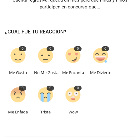
Cuenta regresiva: queda un mes para que niñas y niños
participen en concurso que...
¿CUAL FUE TU REACCIÓN?
0
0
0
0
Me Gusta
No Me Gusta
Me Encanta
Me Divierte
0
0
0
Me Enfada
Triste
Wow