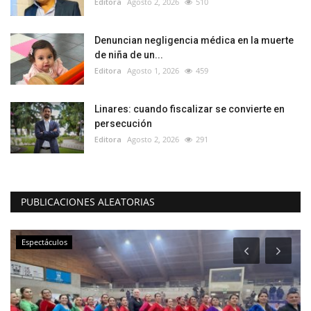
Editora
Agosto 2, 2026
510
Denuncian negligencia médica en la muerte
de niña de un...
Editora
Agosto 1, 2026
459
Linares: cuando fiscalizar se convierte en
persecución
Editora
Agosto 2, 2026
291
PUBLICACIONES ALEATORIAS
Espectáculos