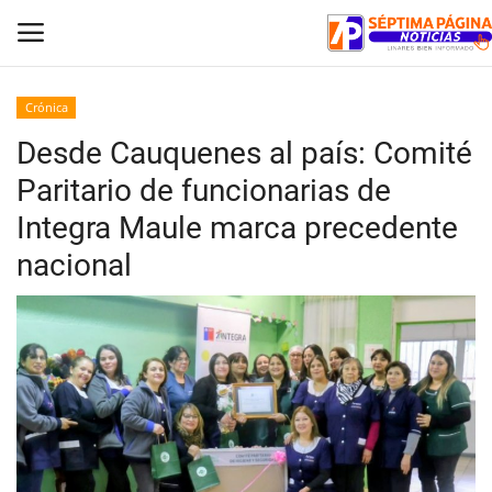
Crónica
Desde Cauquenes al país: Comité
Inicio
Paritario de funcionarias de
Crónica
Integra Maule marca precedente
nacional
Policial
Tribunales
Deporte
Política
Espectáculos