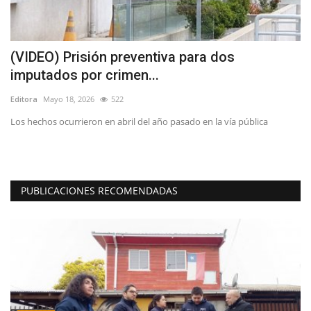
a
(VIDEO) Prisión preventiva para dos
(
imputados por crimen...
p
Editora
Mayo 18, 2026
522
Ed
Los hechos ocurrieron en abril del año pasado en la vía pública
PUBLICACIONES RECOMENDADAS