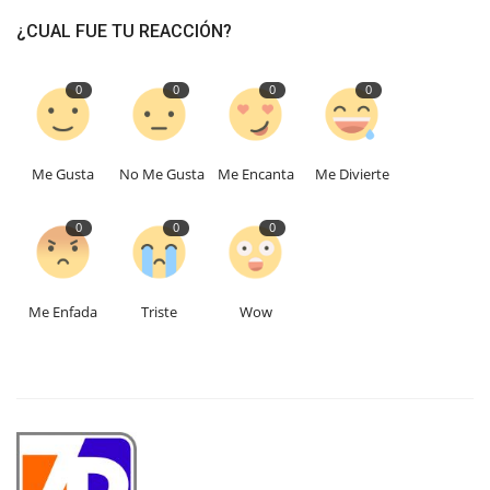
¿CUAL FUE TU REACCIÓN?
0
0
0
0
Me Gusta
No Me Gusta
Me Encanta
Me Divierte
0
0
0
Me Enfada
Triste
Wow