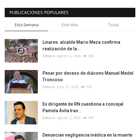
PUBLICACIONES POPULARES
Esta Semana
Este Mes
Todas
Linares: alcalde Mario Meza confirma
realización de la...
Editora
Agosto 5, 2026
836
Pesar por deceso de diácono Manuel Medel
Troncoso
Editora
Julio 31, 2026
700
Ex dirigente de RN cuestiona a concejal
Pamela Ávila tras...
Editora
Agosto 2, 2026
490
Denuncian negligencia médica en la muerte