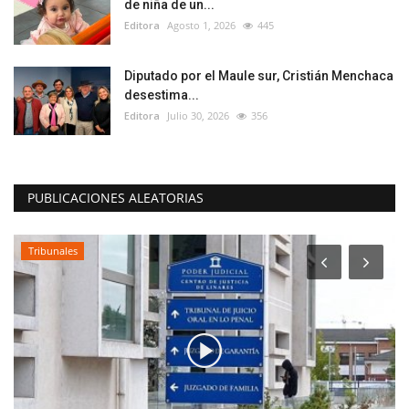
de niña de un...
Editora
Agosto 1, 2026
445
Diputado por el Maule sur, Cristián Menchaca
desestima...
Editora
Julio 30, 2026
356
PUBLICACIONES ALEATORIAS
Tribunales