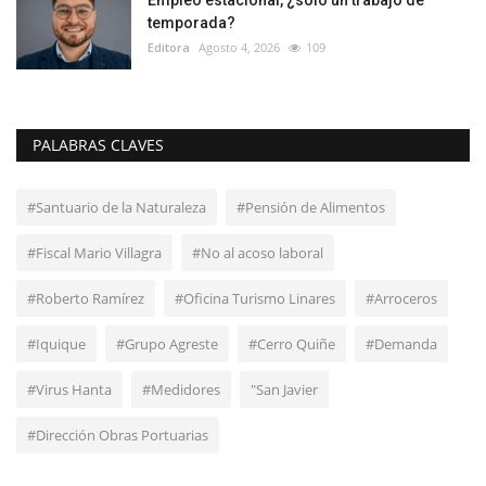
temporada?
Editora
Agosto 4, 2026
109
PALABRAS CLAVES
#Santuario de la Naturaleza
#Pensión de Alimentos
#Fiscal Mario Villagra
#No al acoso laboral
#Roberto Ramírez
#Oficina Turismo Linares
#Arroceros
#Iquique
#Grupo Agreste
#Cerro Quiñe
#Demanda
#Virus Hanta
#Medidores
"San Javier
#Dirección Obras Portuarias