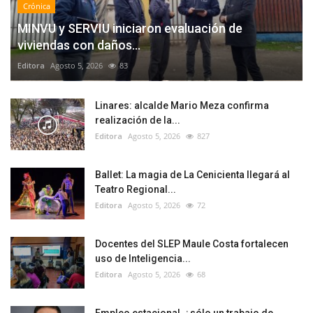
Crónica
MINVU y SERVIU iniciaron evaluación de
viviendas con daños...
Editora
Agosto 5, 2026
83
Linares: alcalde Mario Meza confirma
realización de la...
Editora
Agosto 5, 2026
827
Ballet: La magia de La Cenicienta llegará al
Teatro Regional...
Editora
Agosto 5, 2026
72
Docentes del SLEP Maule Costa fortalecen
uso de Inteligencia...
Editora
Agosto 5, 2026
68
Empleo estacional, ¿sólo un trabajo de