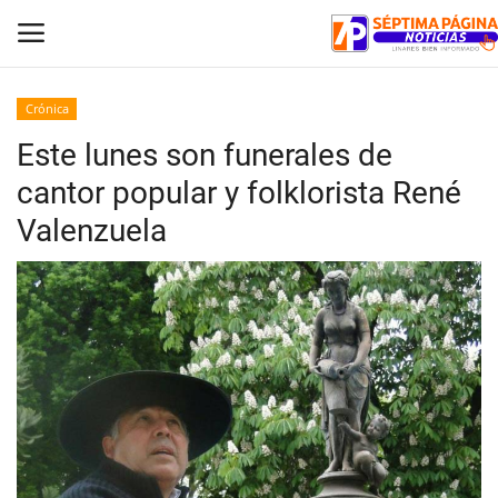
Crónica
Este lunes son funerales de
Inicio
cantor popular y folklorista René
Crónica
Valenzuela
Policial
Tribunales
Deporte
Política
Espectáculos