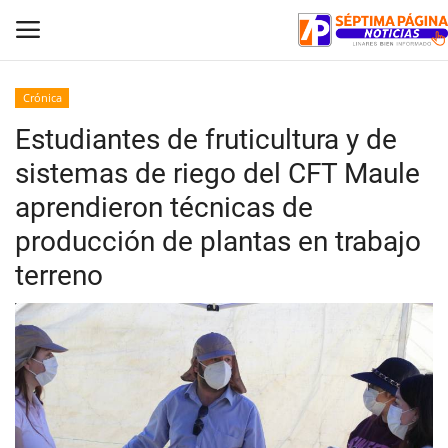
Crónica
Estudiantes de fruticultura y de
Inicio
sistemas de riego del CFT Maule
Crónica
aprendieron técnicas de
producción de plantas en trabajo
Policial
terreno
Tribunales
Deporte
Política
Espectáculos