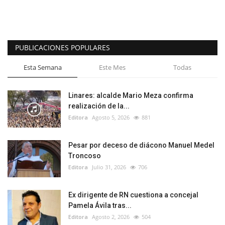
PUBLICACIONES POPULARES
Esta Semana
Este Mes
Todas
Linares: alcalde Mario Meza confirma
realización de la...
Editora
Agosto 5, 2026
881
Pesar por deceso de diácono Manuel Medel
Troncoso
Editora
Julio 31, 2026
706
Ex dirigente de RN cuestiona a concejal
Pamela Ávila tras...
Editora
Agosto 2, 2026
504