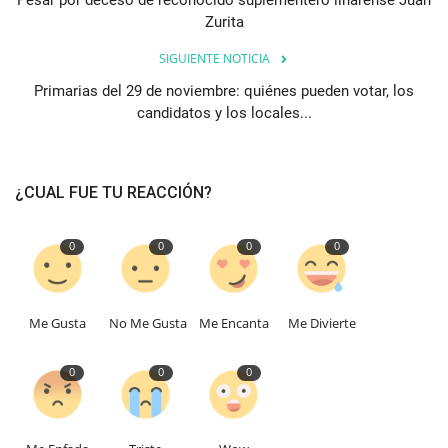
Pesar por deceso de reconocido suplementero linarense Juan
Zurita
SIGUIENTE NOTICIA
Primarias del 29 de noviembre: quiénes pueden votar, los
candidatos y los locales...
¿CUAL FUE TU REACCIÓN?
0
0
0
0
Me Gusta
No Me Gusta
Me Encanta
Me Divierte
0
0
0