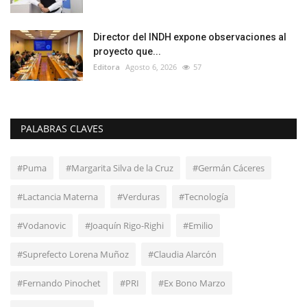
Director del INDH expone observaciones al
proyecto que...
Editora
Agosto 6, 2026
57
PALABRAS CLAVES
#Puma
#Margarita Silva de la Cruz
#Germán Cáceres
#Lactancia Materna
#Verduras
#Tecnología
#Vodanovic
#Joaquín Rigo-Righi
#Emilio
#Suprefecto Lorena Muñoz
#Claudia Alarcón
#Fernando Pinochet
#PRI
#Ex Bono Marzo