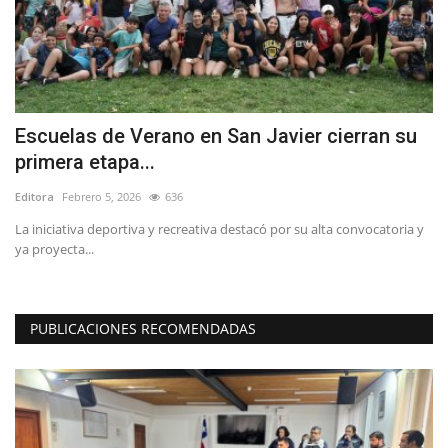
Escuelas de Verano en San Javier cierran su
L
primera etapa...
M
Editora
Febrero 5, 2026
636
Ed
La iniciativa deportiva y recreativa destacó por su alta convocatoria y
Lo
ya proyecta...
ca
PUBLICACIONES RECOMENDADAS