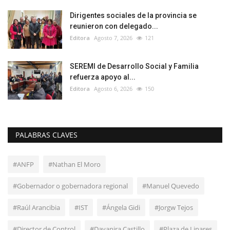
Dirigentes sociales de la provincia se
reunieron con delegado...
Editora
Agosto 7, 2026
121
SEREMI de Desarrollo Social y Familia
refuerza apoyo al...
Editora
Agosto 6, 2026
150
PALABRAS CLAVES
#ANFP
#Nathan El Moro
#Gobernador o gobernadora regional
#Manuel Quevedo
#Raúl Arancibia
#IST
#Ángela Gidi
#Jorgw Tejos
#Director de Control
#Dayanira Castillo
#Plaza de Linares