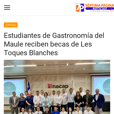
Crónica
Estudiantes de Gastronomía del
Inicio
Maule reciben becas de Les
Crónica
Toques Blanches
Policial
Tribunales
Deporte
Política
Espectáculos