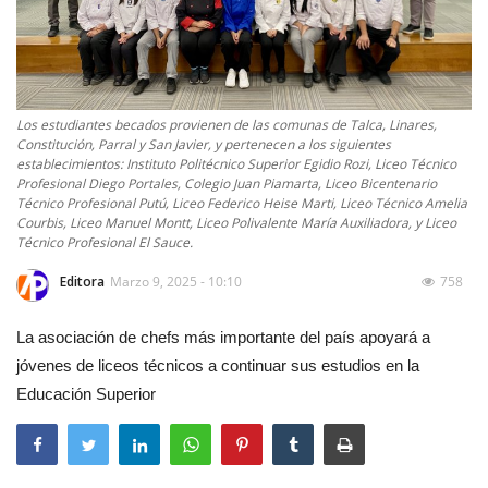
Los estudiantes becados provienen de las comunas de Talca, Linares,
Constitución, Parral y San Javier, y pertenecen a los siguientes
establecimientos: Instituto Politécnico Superior Egidio Rozi, Liceo Técnico
Profesional Diego Portales, Colegio Juan Piamarta, Liceo Bicentenario
Técnico Profesional Putú, Liceo Federico Heise Marti, Liceo Técnico Amelia
Courbis, Liceo Manuel Montt, Liceo Polivalente María Auxiliadora, y Liceo
Técnico Profesional El Sauce.
Editora
Marzo 9, 2025 - 10:10
758
La asociación de chefs más importante del país apoyará a
jóvenes de liceos técnicos a continuar sus estudios en la
Educación Superior