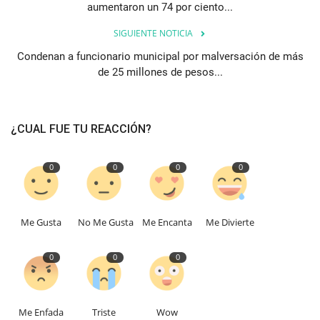
aumentaron un 74 por ciento...
SIGUIENTE NOTICIA
Condenan a funcionario municipal por malversación de más
de 25 millones de pesos...
¿CUAL FUE TU REACCIÓN?
0
0
0
0
Me Gusta
No Me Gusta
Me Encanta
Me Divierte
0
0
0
Me Enfada
Triste
Wow