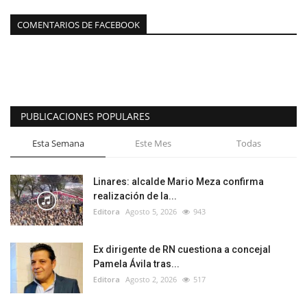
COMENTARIOS DE FACEBOOK
PUBLICACIONES POPULARES
Esta Semana
Este Mes
Todas
Linares: alcalde Mario Meza confirma
realización de la...
Editora
Agosto 5, 2026
943
Ex dirigente de RN cuestiona a concejal
Pamela Ávila tras...
Editora
Agosto 2, 2026
517