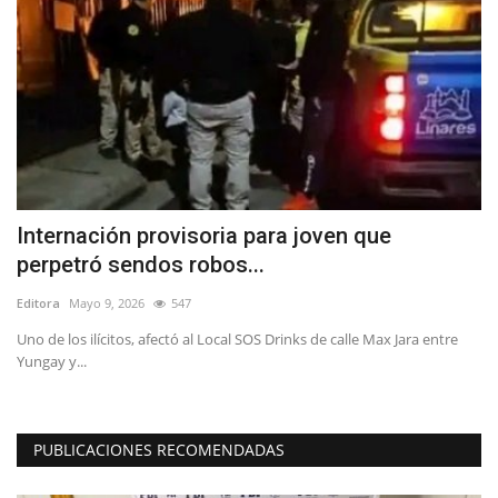
Internación provisoria para joven que
E
perpetró sendos robos...
p
Editora
Mayo 9, 2026
547
Ed
Uno de los ilícitos, afectó al Local SOS Drinks de calle Max Jara entre
La
Yungay y...
ya
PUBLICACIONES RECOMENDADAS