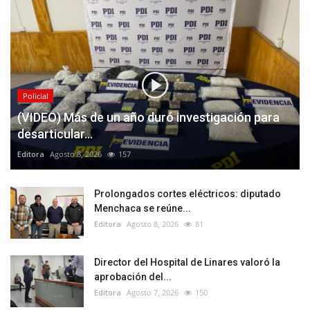
Policial
(VIDEO) Más de un año duró investigación para
desarticular...
Editora
Agosto 8, 2026
157
Prolongados cortes eléctricos: diputado
Menchaca se reúne...
Editora
Agosto 8, 2026
81
Director del Hospital de Linares valoró la
aprobación del...
Editora
Agosto 7, 2026
150