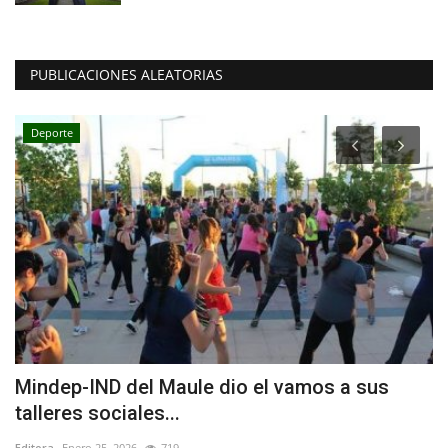
PUBLICACIONES ALEATORIAS
Deporte
Mindep-IND del Maule dio el vamos a sus
D
talleres sociales...
R
Editora
Enero 25, 2026
719
Ed