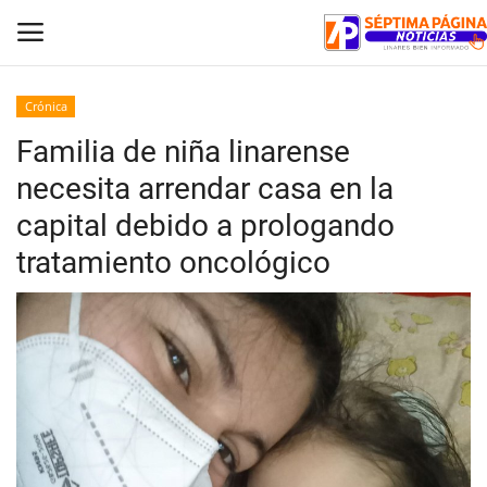
Crónica
Familia de niña linarense
Inicio
necesita arrendar casa en la
Crónica
capital debido a prologando
tratamiento oncológico
Policial
Tribunales
Deporte
Política
Espectáculos