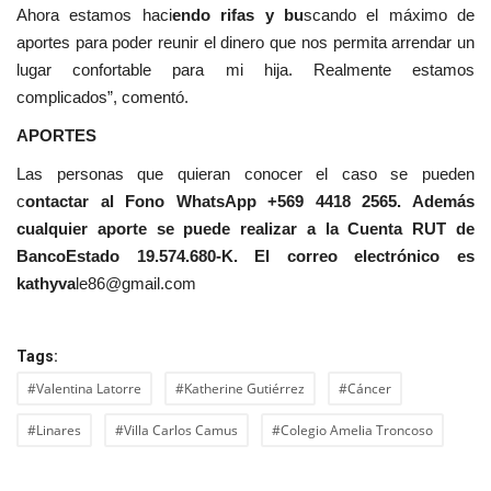
Ahora estamos haci
endo rifas y bu
scando el máximo de
aportes para poder reunir el dinero que nos permita arrendar un
lugar confortable para mi hija. Realmente estamos
complicados”, comentó.
APORTES
Las personas que quieran conocer el caso se pueden
c
ontactar al Fono WhatsApp +569 4418 2565. Además
cualquier aporte se puede realizar a la Cuenta RUT de
BancoEstado 19.574.680-K. El correo electrónico es
kathyva
le86@gmail.com
Tags:
#Valentina Latorre
#Katherine Gutiérrez
#Cáncer
#Linares
#Villa Carlos Camus
#Colegio Amelia Troncoso