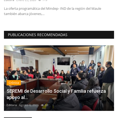
La oferta programática del Mindep- IND de la región del Maule
también abarca jóvenes,...
PUBLICACIONES RECOMENDADAS
Crónica
SEREMI de Desarrollo Social y Familia refuerza
apoyo al...
Editora
Agosto 6, 2026
68