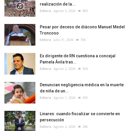
realización de la...
Editora
Agosto 5, 2026
883
Pesar por deceso de diácono Manuel Medel
Troncoso
Editora
Julio 31, 2026
706
Ex dirigente de RN cuestiona a concejal
Pamela Ávila tras...
Editora
Agosto 2, 2026
504
Denuncian negligencia médica en la muerte
de niña de un...
Editora
Agosto 1, 2026
455
Linares: cuando fiscalizar se convierte en
persecución
Editora
Agosto 2, 2026
286