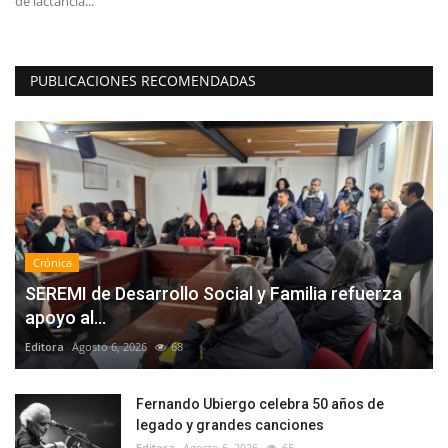
asesores y $1.300...
in
PUBLICACIONES RECOMENDADAS
Crónica
SEREMI de Desarrollo Social y Familia refuerza
apoyo al...
Editora
Agosto 6, 2026
68
Fernando Ubiergo celebra 50 años de
legado y grandes canciones
Editora
Agosto 6, 2026
65