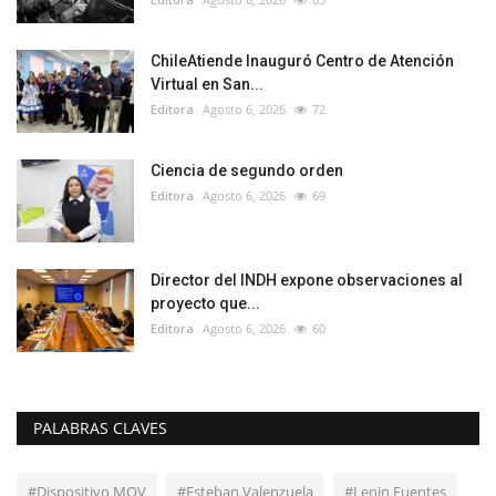
ChileAtiende Inauguró Centro de Atención
Virtual en San...
Editora
Agosto 6, 2026
72
Ciencia de segundo orden
Editora
Agosto 6, 2026
69
Director del INDH expone observaciones al
proyecto que...
Editora
Agosto 6, 2026
60
PALABRAS CLAVES
#Dispositivo MOV
#Esteban Valenzuela
#Lenin Fuentes