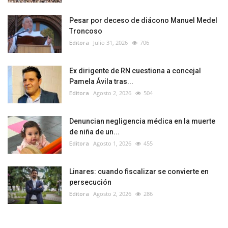
Pesar por deceso de diácono Manuel Medel
Troncoso
Editora
Julio 31, 2026
706
Ex dirigente de RN cuestiona a concejal
Pamela Ávila tras...
Editora
Agosto 2, 2026
504
Denuncian negligencia médica en la muerte
de niña de un...
Editora
Agosto 1, 2026
455
Linares: cuando fiscalizar se convierte en
persecución
Editora
Agosto 2, 2026
286