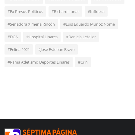
#Ex Presos Políticos
#Richard Lunas
#Influeza
#Senadora Ximena Rincón
#Luis Eduardo Muñoz Nome
#DGA
#Hospital Linares
#Daniela Letelier
#Felina 2021
#José Esteban Bravo
#Rama Atletismo Deportes Linares
#Crin