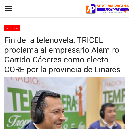
Política
Fin de la telenovela: TRICEL
Inicio
proclama al empresario Alamiro
Crónica
Garrido Cáceres como electo
CORE por la provincia de Linares
Policial
Tribunales
Deporte
Política
Espectáculos