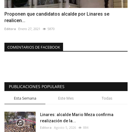
Proponen que candidatos alcalde por Linares se
realicen...
Editora
Enero 27, 2021
5870
COMENTARIOS DE FACEBOOK
PUBLICACIONES POPULARES
Esta Semana
Este Mes
Todas
Linares: alcalde Mario Meza confirma
realización de la...
Editora
Agosto 5, 2026
884