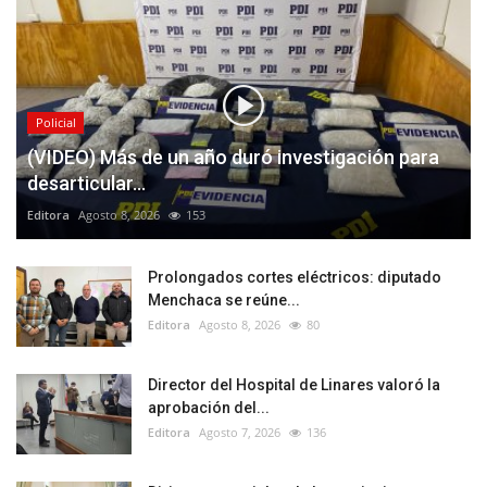
Policial
(VIDEO) Más de un año duró investigación para
desarticular...
Editora
Agosto 8, 2026
153
Prolongados cortes eléctricos: diputado
Menchaca se reúne...
Editora
Agosto 8, 2026
80
Director del Hospital de Linares valoró la
aprobación del...
Editora
Agosto 7, 2026
136