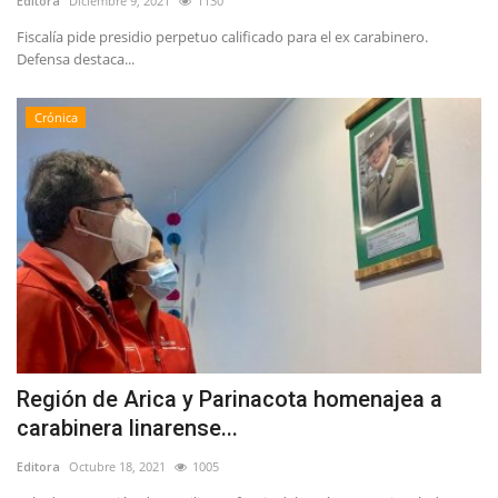
Editora
Diciembre 9, 2021
1130
Fiscalía pide presidio perpetuo calificado para el ex carabinero.
Defensa destaca...
Crónica
Región de Arica y Parinacota homenajea a
carabinera linarense...
Editora
Octubre 18, 2021
1005