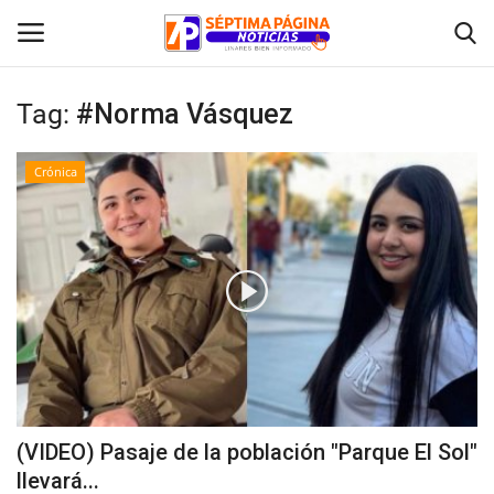
Tag:
#Norma Vásquez
Inicio
Crónica
Crónica
Policial
Tribunales
Deporte
Política
(VIDEO) Pasaje de la población "Parque El Sol"
llevará...
Espectáculos