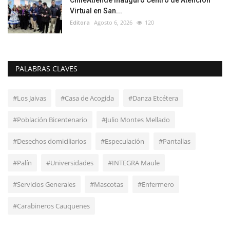
ChileAtiende Inauguró Centro de Atención
Virtual en San...
Editora
Agosto 6, 2026
120
PALABRAS CLAVES
#Los Jaivas
#Casa de Acogida
#Danza Etcétera
#Población Bicentenario
#Julio Montes Mellado
#Desechos domiciliarios
#Especulación
#Pantallas
#Palín
#Universidades
#INTEGRA Maule
#Servicios Generales
#Mascotas
#Enfermero
#Carabineros Cauquenes