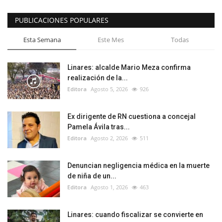
PUBLICACIONES POPULARES
Esta Semana
Este Mes
Todas
Linares: alcalde Mario Meza confirma
realización de la...
Editora
Agosto 5, 2026
926
Ex dirigente de RN cuestiona a concejal
Pamela Ávila tras...
Editora
Agosto 2, 2026
511
Denuncian negligencia médica en la muerte
de niña de un...
Editora
Agosto 1, 2026
463
Linares: cuando fiscalizar se convierte en