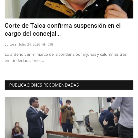
as
Corte de Talca confirma suspensión en el
T
cargo del concejal...
C
Editora
Julio 24, 2026
598
Ed
Lo anterior, en el marco de la condena por injurias y calumnias tras
La
emitir declaraciones...
de
PUBLICACIONES RECOMENDADAS