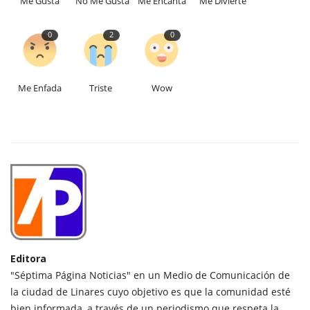
Me Gusta
No Me Gusta
Me Encanta
Me Divierte
0
2
0
Me Enfada
Triste
Wow
Editora
"Séptima Página Noticias" en un Medio de Comunicación de
la ciudad de Linares cuyo objetivo es que la comunidad esté
bien informada, a través de un periodismo que respeta la