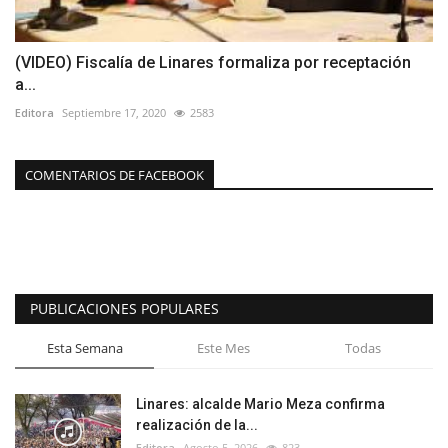
(VIDEO) Fiscalía de Linares formaliza por receptación
a...
Editora
Septiembre 17, 2020
2583
COMENTARIOS DE FACEBOOK
PUBLICACIONES POPULARES
Esta Semana
Este Mes
Todas
Linares: alcalde Mario Meza confirma
realización de la...
Editora
Agosto 5, 2026
823