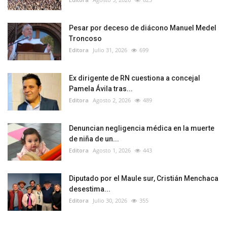
Pesar por deceso de diácono Manuel Medel
Troncoso
Editora
Julio 31, 2026
699
Ex dirigente de RN cuestiona a concejal
Pamela Ávila tras...
Editora
Agosto 2, 2026
489
Denuncian negligencia médica en la muerte
de niña de un...
Editora
Agosto 1, 2026
443
Diputado por el Maule sur, Cristián Menchaca
desestima...
Editora
Julio 30, 2026
355