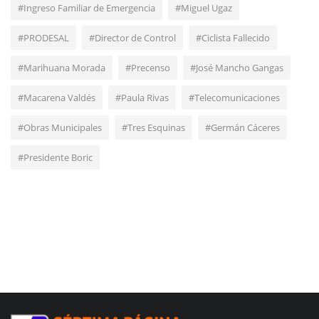
#Ingreso Familiar de Emergencia
#Miguel Ugaz
#PRODESAL
#Director de Control
#Ciclista Fallecido
#Marihuana Morada
#Precenso
#José Mancho Gangas
#Macarena Valdés
#Paula Rivas
#Telecomunicaciones
#Obras Municipales
#Tres Esquinas
#Germán Cáceres
#Presidente Boric