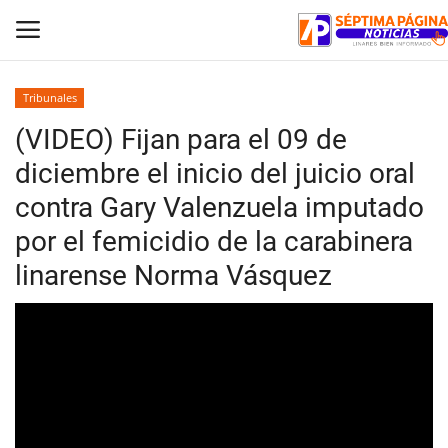
Tribunales
(VIDEO) Fijan para el 09 de
Inicio
diciembre el inicio del juicio oral
Crónica
contra Gary Valenzuela imputado
por el femicidio de la carabinera
Policial
linarense Norma Vásquez
Tribunales
Deporte
Política
Espectáculos