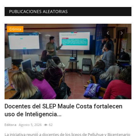
PUBLICACIONES ALEATORIAS
Crónica
Docentes del SLEP Maule Costa fortalecen
L
uso de Inteligencia...
S
Editora
Agosto 5, 2026
62
Ed
La iniciativa reunió a docentes de los liceos de Pelluhue y Bicentenario
Ví