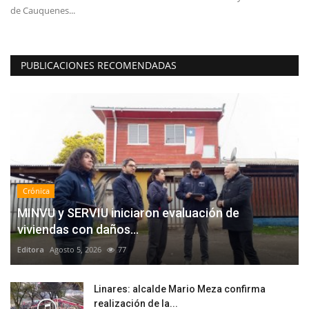
de Cauquenes...
de
PUBLICACIONES RECOMENDADAS
Crónica
MINVU y SERVIU iniciaron evaluación de
viviendas con daños...
Editora
Agosto 5, 2026
77
Linares: alcalde Mario Meza confirma
realización de la...