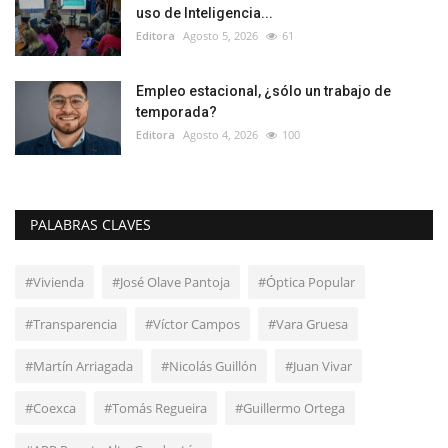
uso de Inteligencia...
Editora
Agosto 5, 2026
61
Empleo estacional, ¿sólo un trabajo de
temporada?
Editora
Agosto 4, 2026
100
PALABRAS CLAVES
#Vivienda
#José Olave Pantoja
#Óptica Popular
#Transparencia
#Víctor Campos
#Vara Gruesa
#Martín Arriagada
#Nicolás Guillón
#Juan Vivar
#Coexca
#Tomás Regueira
#Guillermo Ortega