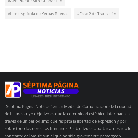
#APR Puente Alto-Guadantún
#Liceo Agrícola de Yerbas Buenas
#Fase 2 de Transición
"Séptima Página Noticias" en un Medio de Comunicación de la ciudad
de Linares cuyo objetivo es que la comunidad esté bien informada, a
través de un periodismo que respeta la libertad de expresión y por
sobre todo los derechos humanos. El objetivo es aportar al desarrollo
constante del Maule sur, el que ha sido gravemente postergado