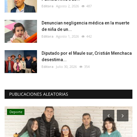
Editora
Agosto 2, 2026
487
Denuncian negligencia médica en la muerte
de niña de un...
Editora
Agosto 1, 2026
442
Diputado por el Maule sur, Cristián Menchaca
desestima...
Editora
Julio 30, 2026
354
PUBLICACIONES ALEATORIAS
Deporte