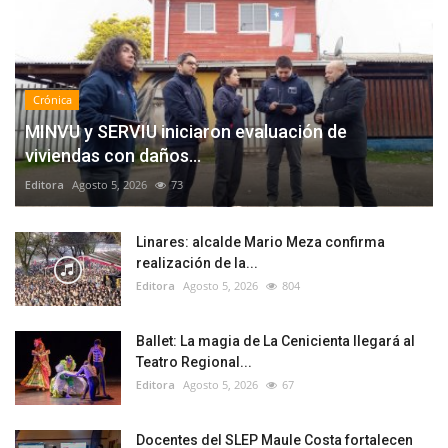
Crónica
MINVU y SERVIU iniciaron evaluación de
viviendas con daños...
Editora
Agosto 5, 2026
73
Linares: alcalde Mario Meza confirma
realización de la...
Editora
Agosto 5, 2026
804
Ballet: La magia de La Cenicienta llegará al
Teatro Regional...
Editora
Agosto 5, 2026
67
Docentes del SLEP Maule Costa fortalecen