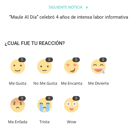
SIGUIENTE NOTICIA
“Maule Al Día” celebró 4 años de intensa labor informativa
¿CUAL FUE TU REACCIÓN?
0
0
0
0
Me Gusta
No Me Gusta
Me Encanta
Me Divierte
0
0
0
Me Enfada
Triste
Wow