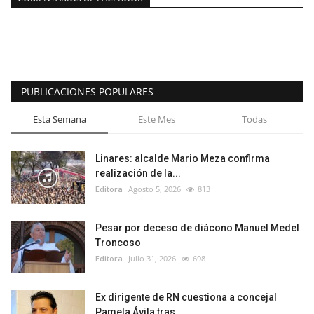
PUBLICACIONES POPULARES
Esta Semana
Este Mes
Todas
Linares: alcalde Mario Meza confirma
realización de la...
Editora
Agosto 5, 2026
813
Pesar por deceso de diácono Manuel Medel
Troncoso
Editora
Julio 31, 2026
698
Ex dirigente de RN cuestiona a concejal
Pamela Ávila tras...