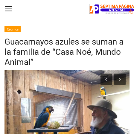
Crónica
Guacamayos azules se suman a
Inicio
la familia de “Casa Noé, Mundo
Crónica
Animal”
Policial
Tribunales
Deporte
Política
Espectáculos