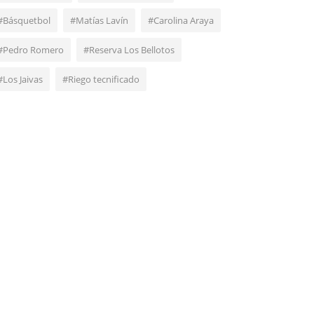
#Básquetbol
#Matías Lavín
#Carolina Araya
#Pedro Romero
#Reserva Los Bellotos
#Los Jaivas
#Riego tecnificado