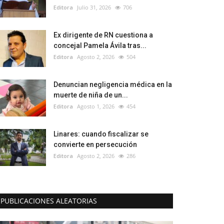
Editora
Julio 31, 2026
706
Ex dirigente de RN cuestiona a
concejal Pamela Ávila tras...
Editora
Agosto 2, 2026
504
Denuncian negligencia médica en la
muerte de niña de un...
Editora
Agosto 1, 2026
454
Linares: cuando fiscalizar se
convierte en persecución
Editora
Agosto 2, 2026
286
PUBLICACIONES ALEATORIAS