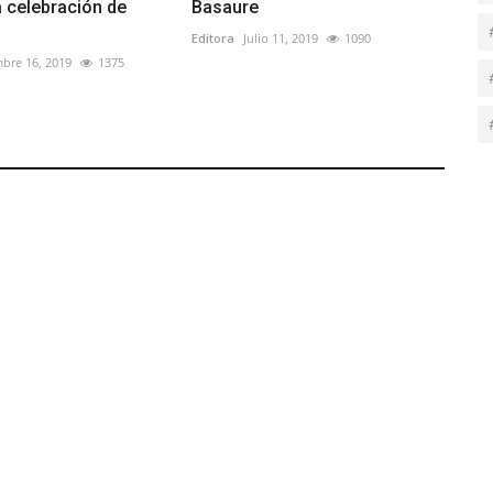
 celebración de
Basaure
Editora
Julio 11, 2019
1090
bre 16, 2019
1375