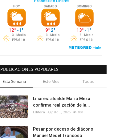
PUBLICACIONES POPULARES
Esta Semana
Este Mes
Todas
Linares: alcalde Mario Meza
confirma realización de la...
Editora
Agosto 5, 2026
881
Pesar por deceso de diácono
Manuel Medel Troncoso