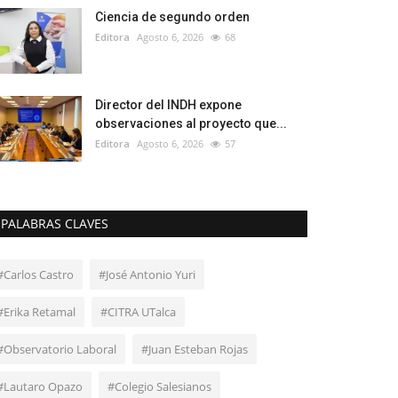
Ciencia de segundo orden
Editora
Agosto 6, 2026
68
Director del INDH expone
observaciones al proyecto que...
Editora
Agosto 6, 2026
57
PALABRAS CLAVES
#Carlos Castro
#José Antonio Yuri
#Erika Retamal
#CITRA UTalca
#Observatorio Laboral
#Juan Esteban Rojas
#Lautaro Opazo
#Colegio Salesianos