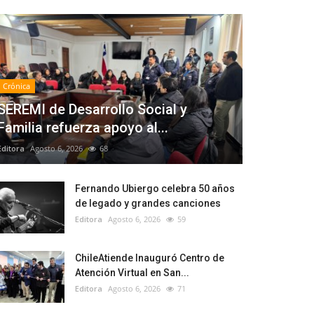
Crónica
SEREMI de Desarrollo Social y
Familia refuerza apoyo al...
Editora
Agosto 6, 2026
68
Fernando Ubiergo celebra 50 años
de legado y grandes canciones
Editora
Agosto 6, 2026
59
ChileAtiende Inauguró Centro de
Atención Virtual en San...
Editora
Agosto 6, 2026
71