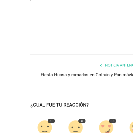
Tribunales
NOTICIA ANTERI
(VIDEO) Profesor acusado de 
Fiesta Huasa y ramadas en Colbún y Panimávi
sexual contra niños de...
Editora
Abril 20, 2026
660
El acusado, Sergio Maureira, se desempeñaba 
de educación musical en...
¿CUAL FUE TU REACCIÓN?
0
0
0