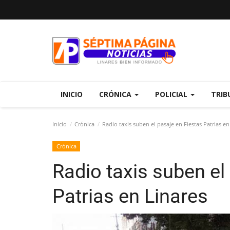
INICIO
CRÓNICA
POLICIAL
TRIB
Inicio
Crónica
Radio taxis suben el pasaje en Fiestas Patrias en
Crónica
Radio taxis suben el
Patrias en Linares