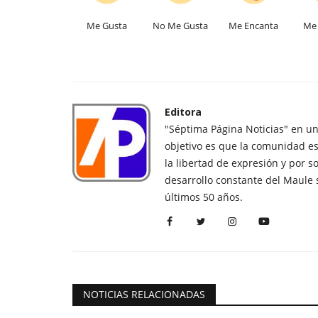
Me Gusta
No Me Gusta
Me Encanta
Me 
Editora
"Séptima Página Noticias" en u
objetivo es que la comunidad es
la libertad de expresión y por s
desarrollo constante del Maule 
últimos 50 años.
NOTICIAS RELACIONADAS