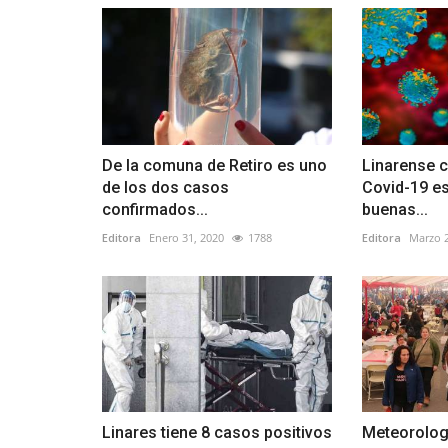
De la comuna de Retiro es uno
Linarense 
de los dos casos
Covid-19 es
confirmados...
buenas...
Editora
Enero 31, 2020
1788
Editora
Marzo 2
Linares tiene 8 casos positivos
Meteorolog