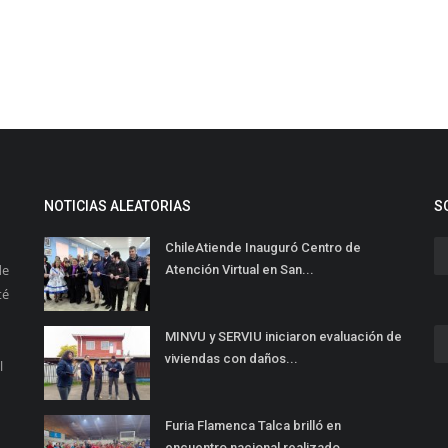
NOTICIAS ALEATORIAS
S
ChileAtiende Inauguró Centro de
de
Atención Virtual en San...
té
MINVU y SERVIU iniciaron evaluación de
viviendas con daños...
l
Furia Flamenca Talca brilló en
encuentro nacional realizado...