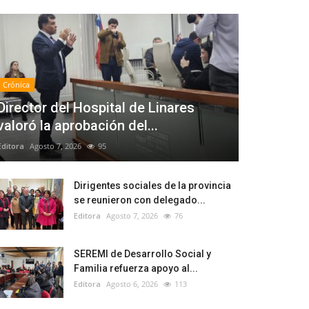
Crónica
Director del Hospital de Linares
valoró la aprobación del...
Editora
Agosto 7, 2026
95
Dirigentes sociales de la provincia
se reunieron con delegado...
Editora
Agosto 7, 2026
76
SEREMI de Desarrollo Social y
Familia refuerza apoyo al...
Editora
Agosto 6, 2026
113