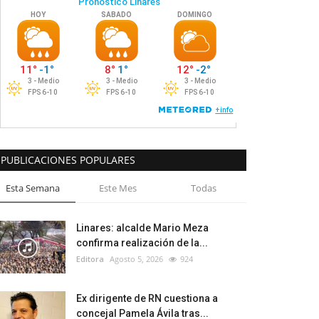
PUBLICACIONES POPULARES
Esta Semana
Este Mes
Todas
Linares: alcalde Mario Meza
confirma realización de la...
Editora
Agosto 5, 2026
924
Ex dirigente de RN cuestiona a
concejal Pamela Ávila tras...