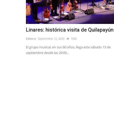
Linares: histórica visita de Quilapayún
Editora
Septiembre 12, 2025
1560
El grupo musical, en sus 60 años, llega este sábado 13 de
septiembre desde las 20:00...