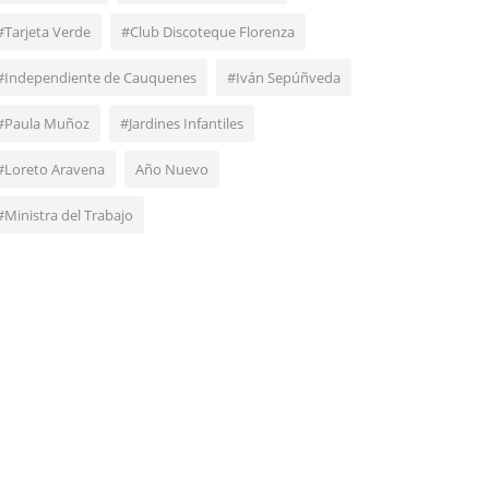
#Tarjeta Verde
#Club Discoteque Florenza
#Independiente de Cauquenes
#Iván Sepúñveda
#Paula Muñoz
#Jardines Infantiles
#Loreto Aravena
Año Nuevo
#Ministra del Trabajo