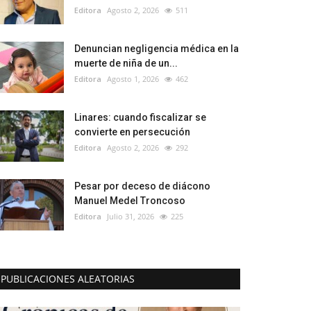
Editora
Agosto 2, 2026
511
Denuncian negligencia médica en la
muerte de niña de un...
Editora
Agosto 1, 2026
462
Linares: cuando fiscalizar se
convierte en persecución
Editora
Agosto 2, 2026
292
Pesar por deceso de diácono
Manuel Medel Troncoso
Editora
Julio 31, 2026
225
PUBLICACIONES ALEATORIAS