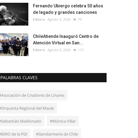
Fernando Ubiergo celebra 50 años
de legado y grandes canciones
Editora
Agosto 6, 2026
79
ChileAtiende Inauguró Centro de
Atención Virtual en San...
Editora
Agosto 6, 2026
113
PALABRAS CLAVES
#Asociación de Criadores de Linares
#Orquesta Regional del Maule
#Sebastián Maldonado
#Mónica Villar
#BIRO de la PDI
#Gendarmería de Chile