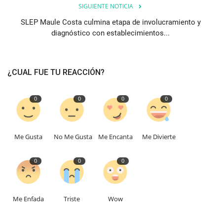
SIGUIENTE NOTICIA
SLEP Maule Costa culmina etapa de involucramiento y
diagnóstico con establecimientos...
¿CUAL FUE TU REACCIÓN?
0
0
0
0
Me Gusta
No Me Gusta
Me Encanta
Me Divierte
0
0
0
Me Enfada
Triste
Wow