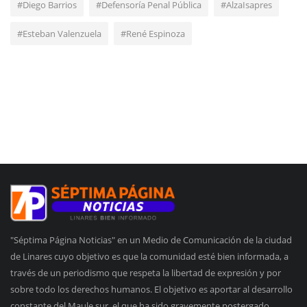
#Diego Barrios
#Defensoría Penal Pública
#AlzaIsapres
#Esteban Valenzuela
#René Espinoza
"Séptima Página Noticias" en un Medio de Comunicación de la ciudad
de Linares cuyo objetivo es que la comunidad esté bien informada, a
través de un periodismo que respeta la libertad de expresión y por
sobre todo los derechos humanos. El objetivo es aportar al desarrollo
constante del Maule sur, el que ha sido gravemente postergado