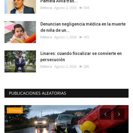
Pamela Ávila tras...
Editora
Agosto 2, 2026
504
Denuncian negligencia médica en la muerte
de niña de un...
Editora
Agosto 1, 2026
455
Linares: cuando fiscalizar se convierte en
persecución
Editora
Agosto 2, 2026
286
PUBLICACIONES ALEATORIAS
Crónica