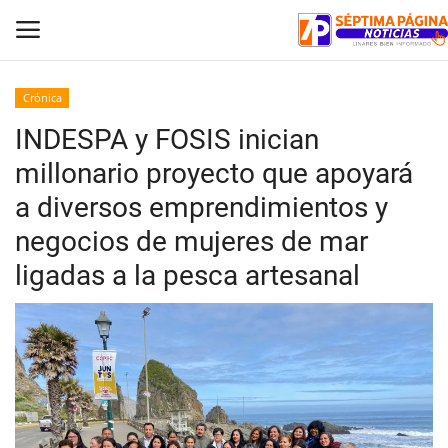
Crónica
INDESPA y FOSIS inician
Inicio
millonario proyecto que apoyará
Crónica
a diversos emprendimientos y
negocios de mujeres de mar
Policial
ligadas a la pesca artesanal
Tribunales
Deporte
Política
Espectáculos