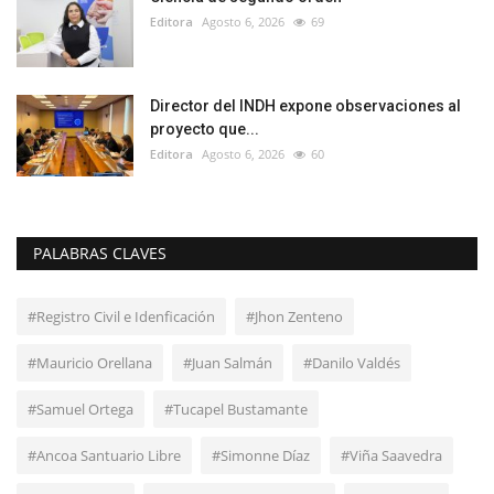
Editora
Agosto 6, 2026
69
Director del INDH expone observaciones al
proyecto que...
Editora
Agosto 6, 2026
60
PALABRAS CLAVES
#Registro Civil e Idenficación
#Jhon Zenteno
#Mauricio Orellana
#Juan Salmán
#Danilo Valdés
#Samuel Ortega
#Tucapel Bustamante
#Ancoa Santuario Libre
#Simonne Díaz
#Viña Saavedra