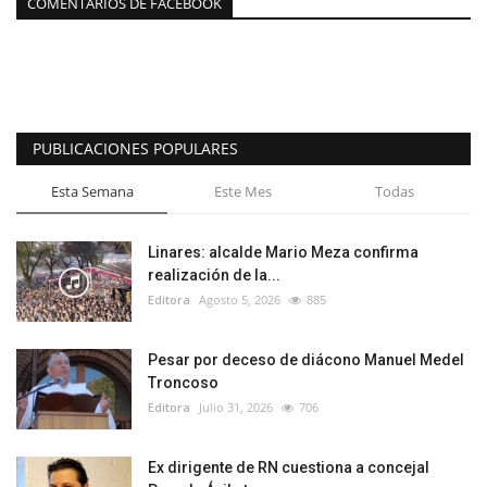
COMENTARIOS DE FACEBOOK
PUBLICACIONES POPULARES
Esta Semana
Este Mes
Todas
Linares: alcalde Mario Meza confirma
realización de la...
Editora
Agosto 5, 2026
885
Pesar por deceso de diácono Manuel Medel
Troncoso
Editora
Julio 31, 2026
706
Ex dirigente de RN cuestiona a concejal