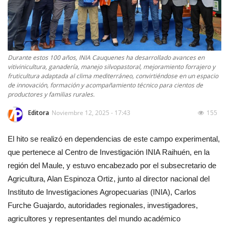
Durante estos 100 años, INIA Cauquenes ha desarrollado avances en
vitivinicultura, ganadería, manejo silvopastoral, mejoramiento forrajero y
fruticultura adaptada al clima mediterráneo, convirtiéndose en un espacio
de innovación, formación y acompañamiento técnico para cientos de
productores y familias rurales.
Editora
Noviembre 12, 2025 - 17:43
155
El hito se realizó en dependencias de este campo experimental,
que pertenece al Centro de Investigación INIA Raihuén, en la
región del Maule, y estuvo encabezado por el subsecretario de
Agricultura, Alan Espinoza Ortiz, junto al director nacional del
Instituto de Investigaciones Agropecuarias (INIA), Carlos
Furche Guajardo, autoridades regionales, investigadores,
agricultores y representantes del mundo académico