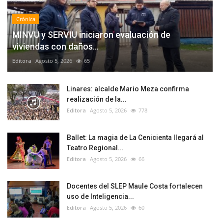
Crónica
MINVU y SERVIU iniciaron evaluación de
viviendas con daños...
Editora
Agosto 5, 2026
65
Linares: alcalde Mario Meza confirma
realización de la...
Editora
Agosto 5, 2026
778
Ballet: La magia de La Cenicienta llegará al
Teatro Regional...
Editora
Agosto 5, 2026
66
Docentes del SLEP Maule Costa fortalecen
uso de Inteligencia...
Editora
Agosto 5, 2026
60