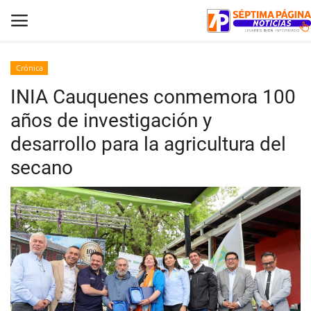
Crónica
INIA Cauquenes conmemora 100
Inicio
años de investigación y
Crónica
desarrollo para la agricultura del
secano
Policial
Tribunales
Deporte
Política
Espectáculos