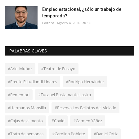
Empleo estacional, ¿sólo un trabajo de
temporada?
Editora
Agosto 4, 2026
96
PALABRAS CLAVES
#Ariel Muñoz
#Teatro de Ensayo
#Frente Estudiantil Linares
#Rodrigo Hernández
#Rememori
#Tucapel Bustamante Lastra
#Hermanos Mansilla
#Reserva Los Bellotos del Melado
#Cajas de alimento
#Covid
#Carmen Yáñez
#Trata de personas
#Carolina Poblete
#Daniel Ortiz