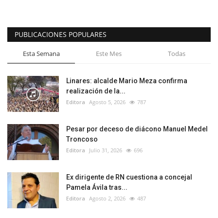
PUBLICACIONES POPULARES
Esta Semana
Este Mes
Todas
Linares: alcalde Mario Meza confirma
realización de la...
Editora
Agosto 5, 2026
787
Pesar por deceso de diácono Manuel Medel
Troncoso
Editora
Julio 31, 2026
696
Ex dirigente de RN cuestiona a concejal
Pamela Ávila tras...
Editora
Agosto 2, 2026
487