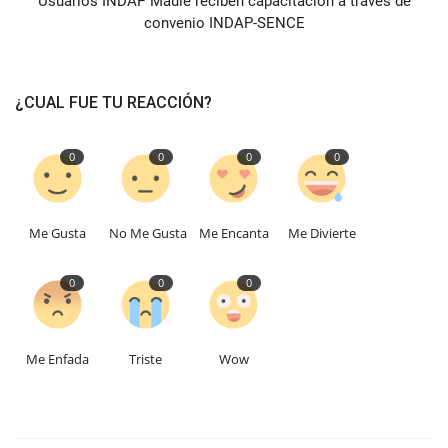
Usuarios INDAP Maule reciben capacitación a través de
convenio INDAP-SENCE
¿CUAL FUE TU REACCIÓN?
0
0
0
0
Me Gusta
No Me Gusta
Me Encanta
Me Divierte
0
0
0
Me Enfada
Triste
Wow