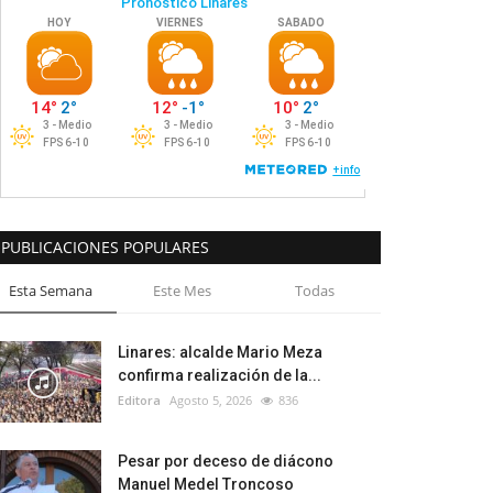
PUBLICACIONES POPULARES
Esta Semana
Este Mes
Todas
Linares: alcalde Mario Meza
confirma realización de la...
Editora
Agosto 5, 2026
836
Pesar por deceso de diácono
Manuel Medel Troncoso