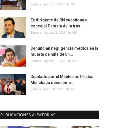
Editora
Julio 31, 2026
700
Ex dirigente de RN cuestiona a
concejal Pamela Ávila tras...
Editora
Agosto 2, 2026
490
Denuncian negligencia médica en la
muerte de niña de un...
Editora
Agosto 1, 2026
445
Diputado por el Maule sur, Cristián
Menchaca desestima...
Editora
Julio 30, 2026
356
PUBLICACIONES ALEATORIAS