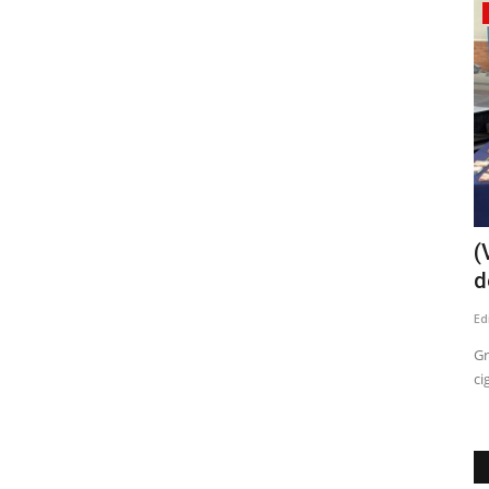
Política
portivo
Ex dirigente de RN cuestiona a concejal
(
Pamela Ávila tras...
d
Editora
Agosto 2, 2026
483
Ed
 Inversión de
"Sin duda y es loable y función principal el deber por ley de
Gr
todo concejal la función...
ci