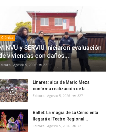
Crónica
MINVU y SERVIU iniciaron evaluación
de viviendas con daños...
Editora
Agosto 5, 2026
82
Linares: alcalde Mario Meza
confirma realización de la...
Editora
Agosto 5, 2026
827
Ballet: La magia de La Cenicienta
llegará al Teatro Regional...
Editora
Agosto 5, 2026
72