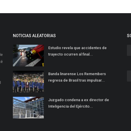
NOTICIAS ALEATORIAS
S
Estudio revela que accidentes de
de
trayecto ocurren al final...
té
Banda linarense Los Remembers
regresa de Brasil tras impulsar...
l
Juzgado condena a ex director de
Inteligencia del Ejército...