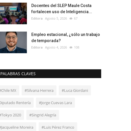
Docentes del SLEP Maule Costa
fortalecen uso de Inteligencia...
Editora
Agosto 5, 2026
67
Empleo estacional, ¿sólo un trabajo
de temporada?
Editora
Agosto 4, 2026
108
PALABRAS CLAVES
#Chile MX
#Silvana Herrera
#Luca Giordani
Diputado Rentería
#Jorge Cuevas Lara
#Tokyo 2020
#Singrid Alegría
#Jacqueline Moreira
#Luis Pérez Franco