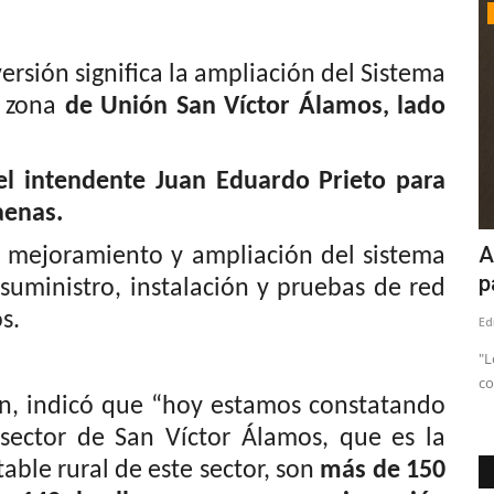
Crónica
 significa la ampliación del Sistema
a zona
de Unión San Víctor Álamos, lado
 el intendente Juan Eduardo Prieto para
faenas.
rs
Ciencia de segundo orden
A
el mejoramiento y ampliación del sistema
.
p
 suministro, instalación y pruebas de red
Editora
Agosto 6, 2026
58
s.
Ed
on músicos,
"L
co
án, indicó que “hoy estamos constatando
 sector de San Víctor Álamos, que es la
able rural de este sector, son
más de 150