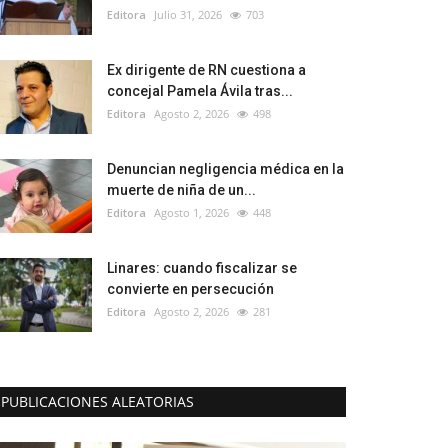
Editora
Julio 31, 2026
703
Ex dirigente de RN cuestiona a
concejal Pamela Ávila tras...
Editora
Agosto 2, 2026
498
Denuncian negligencia médica en la
muerte de niña de un...
Editora
Agosto 1, 2026
448
Linares: cuando fiscalizar se
convierte en persecución
Editora
Agosto 2, 2026
281
PUBLICACIONES ALEATORIAS