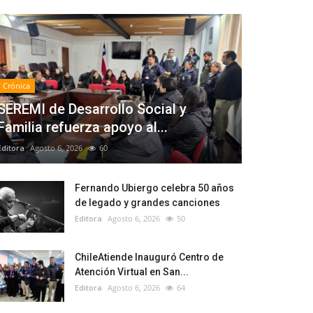
Crónica
SEREMI de Desarrollo Social y
Familia refuerza apoyo al...
Editora
Agosto 6, 2026
60
Fernando Ubiergo celebra 50 años
de legado y grandes canciones
Editora
Agosto 6, 2026
50
ChileAtiende Inauguró Centro de
Atención Virtual en San...
Editora
Agosto 6, 2026
64