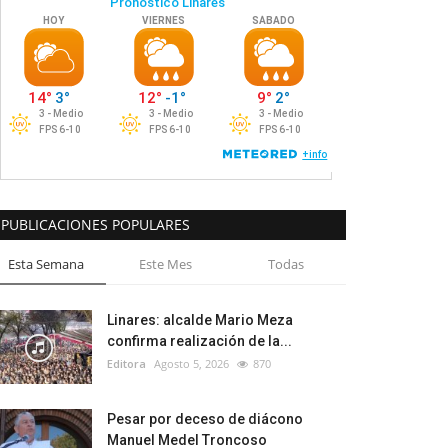
PUBLICACIONES POPULARES
Esta Semana
Este Mes
Todas
Linares: alcalde Mario Meza
confirma realización de la...
Editora
Agosto 5, 2026
870
Pesar por deceso de diácono
Manuel Medel Troncoso