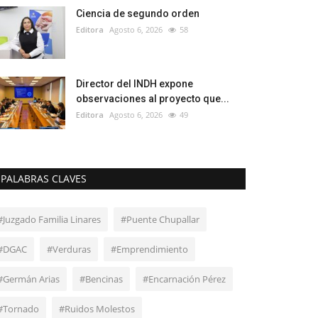
Ciencia de segundo orden
Editora
Agosto 6, 2026
58
Director del INDH expone
observaciones al proyecto que...
Editora
Agosto 6, 2026
49
PALABRAS CLAVES
#Juzgado Familia Linares
#Puente Chupallar
#DGAC
#Verduras
#Emprendimiento
#Germán Arias
#Bencinas
#Encarnación Pérez
#Tornado
#Ruidos Molestos