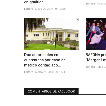
enigmática...
Editora
Mayo 2
Editora
Mayo 26, 2019
10866
Dos autoridades en
BAFONA pre
cuarentena por caso de
“Margot Loy
médico contagiado...
Editora
Junio 1
Editora
Marzo 28, 2020
1324
COMENTARIOS DE FACEBOOK