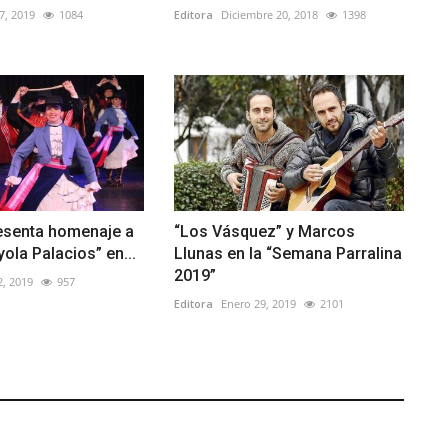
7, 2019
1084
Editora
Diciembre 20, 2018
1398
senta homenaje a
“Los Vásquez” y Marcos
ola Palacios” en...
Llunas en la “Semana Parralina
2019”
2, 2019
957
Editora
Enero 29, 2019
2101