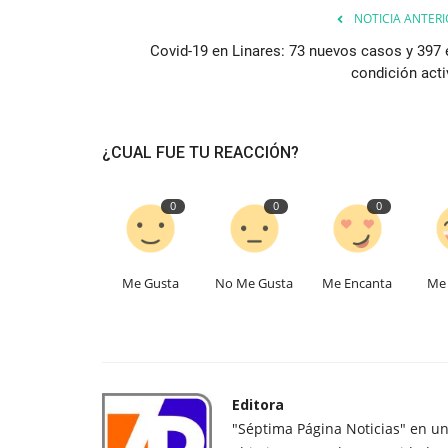
NOTICIA ANTERI
Covid-19 en Linares: 73 nuevos casos y 397 
condición acti
¿CUAL FUE TU REACCIÓN?
0
0
0
Me Gusta
No Me Gusta
Me Encanta
Me 
Editora
"Séptima Página Noticias" en u