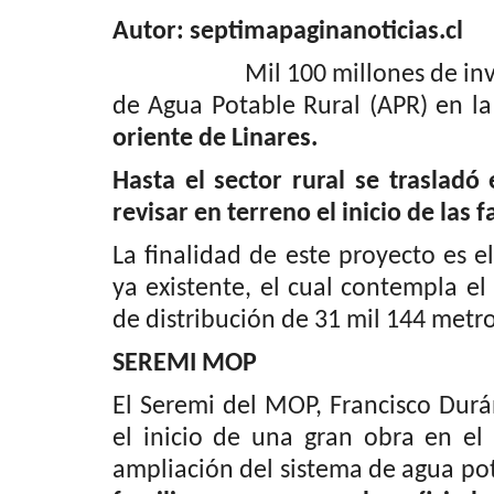
Espectáculos
Autor: septimapaginanoticias.cl
Mil 100 millones de inversión
de Agua Potable Rural (APR) en l
oriente de Linares.
Hasta el sector rural se trasladó
revisar en terreno el inicio de las 
Banda linarense Los Remembe
La finalidad de este proyecto es 
regresa de Brasil tras impulsar..
ya existente, el cual contempla el
de distribución de 31 mil 144 metro
Editora
Julio 30, 2026
131
La agrupación compartió durante una semana c
SEREMI MOP
estudiantes y autoridades...
El Seremi del MOP, Francisco Dur
el inicio de una gran obra en el
ampliación del sistema de agua pot