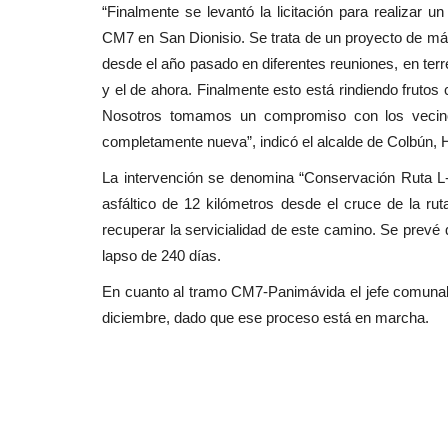
“Finalmente se levantó la licitación para realizar 
Política
CM7 en San Dionisio. Se trata de un proyecto de má
desde el año pasado en diferentes reuniones, en terr
y el de ahora. Finalmente esto está rindiendo frutos
Nosotros tomamos un compromiso con los vecino
completamente nueva”, indicó el alcalde de Colbún,
La intervención se denomina “Conservación Ruta L
asfáltico de 12 kilómetros desde el cruce de la ru
(VIDEO) Senadora Vodanovic c
recuperar la servicialidad de este camino. Se prevé
que partidos de la...
lapso de 240 días.
En cuanto al tramo CM7-Panimávida el jefe comunal
Editora
Julio 9, 2026
201
diciembre, dado que ese proceso está en marcha.