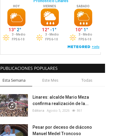
PUBLICACIONES POPULARES
Esta Semana
Este Mes
Todas
Linares: alcalde Mario Meza
confirma realización de la...
Editora
Agosto 5, 2026
861
Pesar por deceso de diácono
Manuel Medel Troncoso