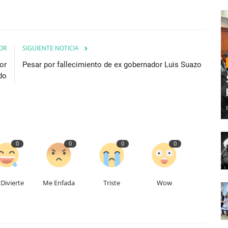
OR
SIGUIENTE NOTICIA
or
Pesar por fallecimiento de ex gobernador Luis Suazo
do
0
0
0
0
Divierte
Me Enfada
Triste
Wow