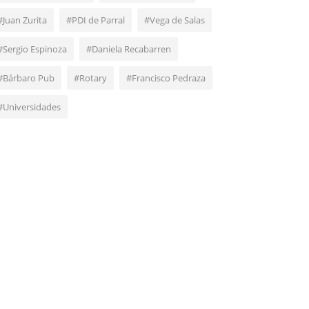
#Juan Zurita
#PDI de Parral
#Vega de Salas
#Sergio Espinoza
#Daniela Recabarren
#Bárbaro Pub
#Rotary
#Francisco Pedraza
#Universidades