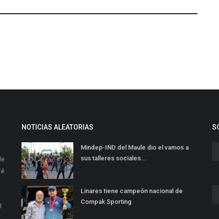
NOTICIAS ALEATORIAS
S
Mindep-IND del Maule dio el vamos a
de
sus talleres sociales...
té
Linares tiene campeón nacional de
Compak Sporting
l