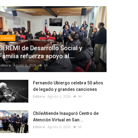
Crónica
SEREMI de Desarrollo Social y
Familia refuerza apoyo al...
Editora
Agosto 6, 2026
54
Fernando Ubiergo celebra 50 años
de legado y grandes canciones
Editora
Agosto 6, 2026
44
ChileAtiende Inauguró Centro de
Atención Virtual en San...
Editora
Agosto 6, 2026
56