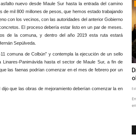
un asfalto nuevo desde Maule Sur hasta la entrada del camino
Política
s de mil 800 millones de pesos, que hemos estado trabajando
eno con los vecinos, con las autoridades del anterior Gobierno
 concretos. El proceso debería estar listo en un par de meses.
s de la comuna, y dentro del año 2019 esta ruta estará
 Hernán Sepúlveda.
-11 comuna de Colbún” y contempla la ejecución de un sello
ta Linares-Panimávida hasta el sector de Maule Sur, a fin de
onfirmó
Tensión en el PS: Vodanovic desmintió
D
 que las faenas podrían comenzar en el mes de febrero por un
a Cicardini y descartó...
o
 dijo que las obras de mejoramiento deberían comenzar la en
Editora
Julio 8, 2026
237
Ed
En
en