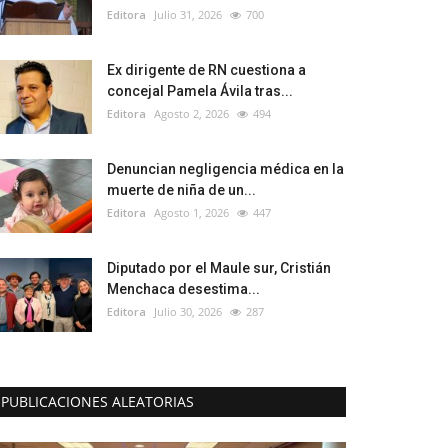
Editora
Julio 31, 2026
700
Ex dirigente de RN cuestiona a
concejal Pamela Ávila tras...
Editora
Agosto 2, 2026
494
Denuncian negligencia médica en la
muerte de niña de un...
Editora
Agosto 1, 2026
447
Diputado por el Maule sur, Cristián
Menchaca desestima...
Editora
Julio 30, 2026
287
PUBLICACIONES ALEATORIAS