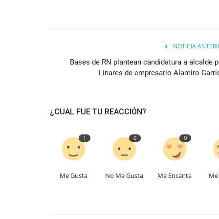
NOTICIA ANTERI
Bases de RN plantean candidatura a alcalde p
Linares de empresario Alamiro Garri
¿CUAL FUE TU REACCIÓN?
1
0
0
Me Gusta
No Me Gusta
Me Encanta
Me 