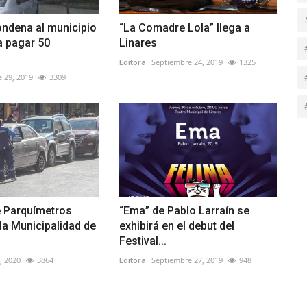
ndena al municipio
“La Comadre Lola” llega a
a pagar 50
Linares
Editora
Septiembre 24, 2019
1325
 29, 2019
3309
 Parquímetros
“Ema” de Pablo Larraín se
a Municipalidad de
exhibirá en el debut del
Festival...
7, 2020
3864
Editora
Septiembre 27, 2019
948