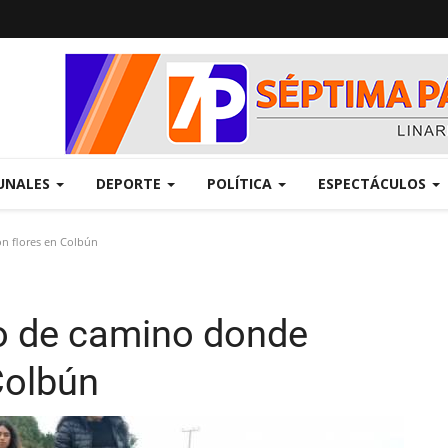
UNALES
DEPORTE
POLÍTICA
ESPECTÁCULOS
n flores en Colbún
o de camino donde
Colbún