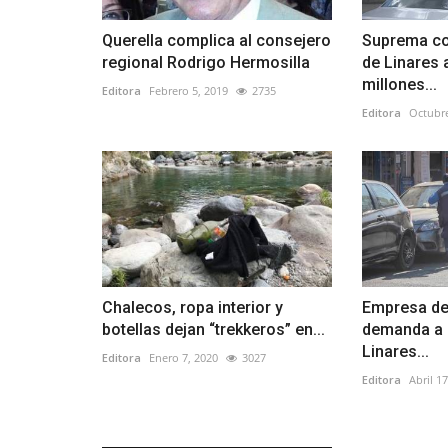
Querella complica al consejero
Suprema co
regional Rodrigo Hermosilla
de Linares 
millones...
Editora
Febrero 5, 2019
2735
Editora
Octubre
Chalecos, ropa interior y
Empresa de
botellas dejan “trekkeros” en...
demanda a l
Linares...
Editora
Enero 7, 2020
3027
Editora
Abril 1