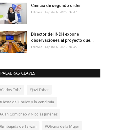
Ciencia de segundo orden
Editora
Agosto 6, 2026
47
Director del INDH expone
observaciones al proyecto que...
Editora
Agosto 6, 2026
45
PALABRAS CLAVES
#Carlos Tohá
#Javi Tobar
#Fiesta del Chuico y la Vendimia
#Alan Comicheo y Nicolás Jiménez
#Embajada de Taiwán
#Oficina de la Mujer