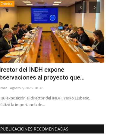
Crónica
Deporte
irector del INDH expone
Jugadores 
bservaciones al proyecto que...
a microciclo
itora
Agosto 6, 2026
45
Editora
Mayo 1, 2
 su exposición el director del INDH, Yerko Ljubetic,
Se trata de: Cris
fatizó la importancia de...
16) y Thomas Ret
PUBLICACIONES RECOMENDADAS