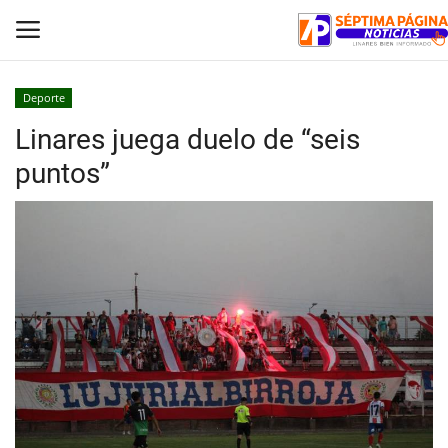
Deporte
Linares juega duelo de “seis
Inicio
puntos”
Crónica
Policial
Tribunales
Deporte
Política
Espectáculos