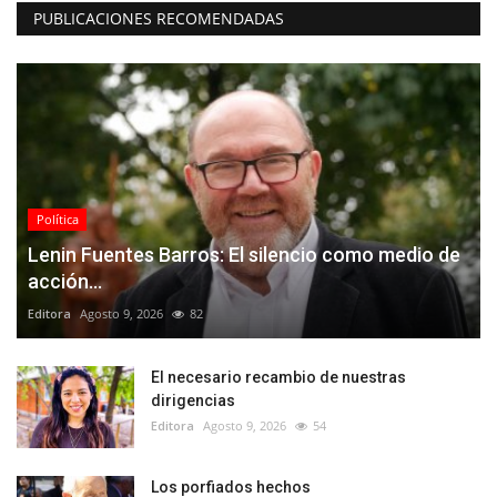
PUBLICACIONES RECOMENDADAS
Política
Lenin Fuentes Barros: El silencio como medio de
acción...
Editora
Agosto 9, 2026
82
El necesario recambio de nuestras
dirigencias
Editora
Agosto 9, 2026
54
Los porfiados hechos