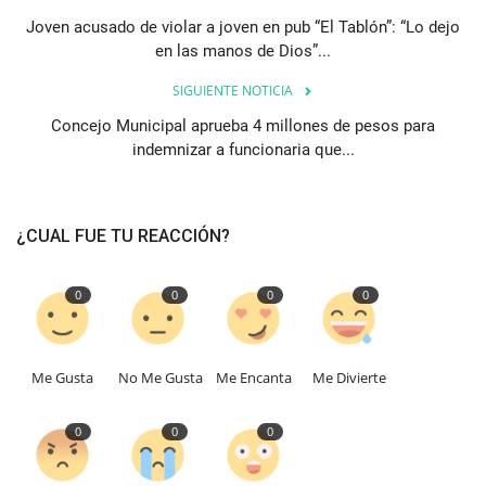
Joven acusado de violar a joven en pub “El Tablón”: “Lo dejo
en las manos de Dios”...
SIGUIENTE NOTICIA
Concejo Municipal aprueba 4 millones de pesos para
indemnizar a funcionaria que...
¿CUAL FUE TU REACCIÓN?
0
0
0
0
Me Gusta
No Me Gusta
Me Encanta
Me Divierte
0
0
0