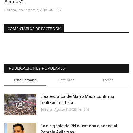
Álamos”...
Editora
Noviembre 7, 2018
1107
COMENTARIOS DE FACEBOOK
PUBLICACIONES POPULARES
Esta Semana
Este Mes
Todas
Linares: alcalde Mario Meza confirma
realización de la...
Editora
Agosto 5, 2026
946
Ex dirigente de RN cuestiona a concejal
Pamela Ávila tras...