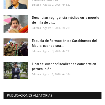
Editora
Agosto 2, 2026
520
Denuncian negligencia médica en la muerte
de niña de un...
Editora
Agosto 1, 2026
211
Escuela de Formación de Carabineros del
Maule: cuando una...
Editora
Agosto 3, 2026
193
Linares: cuando fiscalizar se convierte en
persecución
Editora
Agosto 2, 2026
184
PUBLICACIONES ALEATORIAS