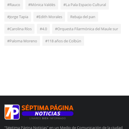
#Rauco
#Mónica Valdés
#La Pala Espacio Cultural
#Jorge Tapia
#Edith Morales
Rebaja del pan
#Carolina Ríos
#4.0
#Orquesta Filarmónica del Maule sur
#Paloma Moreno
#118 años de Colbún
"Séptima Página Noticias" en un Medio de Comunicación de la ciudad