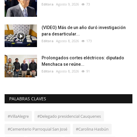
Editora
Agosto 9, 2026
73
(VIDEO) Más de un año duró investigación
para desarticular...
Editora
Agosto 8, 2026
173
Prolongados cortes eléctricos: diputado
Menchaca se reúne...
Editora
Agosto 8, 2026
91
PALABRAS CLAVES
#VillaAlegre
#Delegado presidencial Cauquenes
#Cementerio Parroquial San José
#Carolina Hasbún