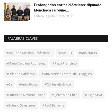
Prolongados cortes eléctricos: diputado
Menchaca se reúne...
Editora
Agosto 8, 2026
91
PALABRAS CLAVES
#Segunda División Profesional
#AMUCH
#Minicracks
#María Carolina Rodríguez
#Papa Francisco
#Orlando Calderón
#Universidad Estatal de O'Higgins
#Ca
#Apicultores
#Cortes eléctricos
#Eufrosina Navarro Tobar
#Ejército de Chile
#Hugo Silva
#Colegio Salesianos
#Raúl Barberis