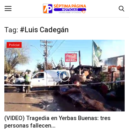
Tag:
#Luis Cadegán
Inicio
Policial
Crónica
Policial
Tribunales
Deporte
Política
(VIDEO) Tragedia en Yerbas Buenas: tres
personas fallecen...
Espectáculos