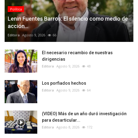
Política
Lenin Fuentes Barros: El silencio como medio de
acción...
Editora
Agosto 9, 2026
66
El necesario recambio de nuestras
dirigencias
Editora
Agosto 9, 2026
48
Los porfiados hechos
Editora
Agosto 9, 2026
64
(VIDEO) Más de un año duró investigación
para desarticular...
Editora
Agosto 8, 2026
172