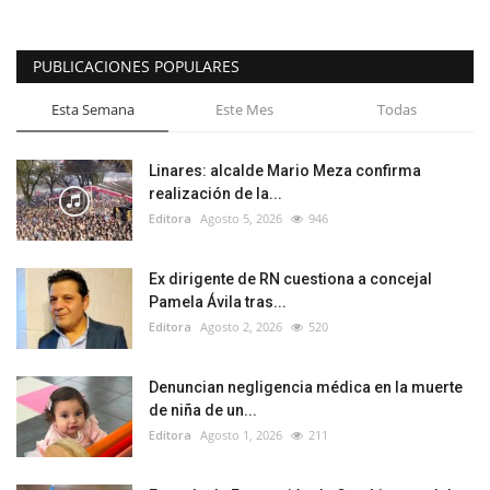
PUBLICACIONES POPULARES
Esta Semana
Este Mes
Todas
Linares: alcalde Mario Meza confirma
realización de la...
Editora
Agosto 5, 2026
946
Ex dirigente de RN cuestiona a concejal
Pamela Ávila tras...
Editora
Agosto 2, 2026
520
Denuncian negligencia médica en la muerte
de niña de un...
Editora
Agosto 1, 2026
211