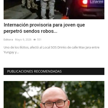
Internación provisoria para joven que
L
perpetró sendos robos...
L
Editora
Mayo 9, 2026
551
Ed
Uno de los ilícitos, afectó al Local SOS Drinks de calle Max Jara entre
El
Yungay y...
pr
PUBLICACIONES RECOMENDADAS