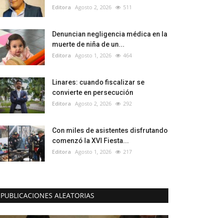
Editora
Agosto 2, 2026
511
Denuncian negligencia médica en la
muerte de niña de un...
Editora
Agosto 1, 2026
464
Linares: cuando fiscalizar se
convierte en persecución
Editora
Agosto 2, 2026
292
Con miles de asistentes disfrutando
comenzó la XVI Fiesta...
Editora
Agosto 1, 2026
217
PUBLICACIONES ALEATORIAS