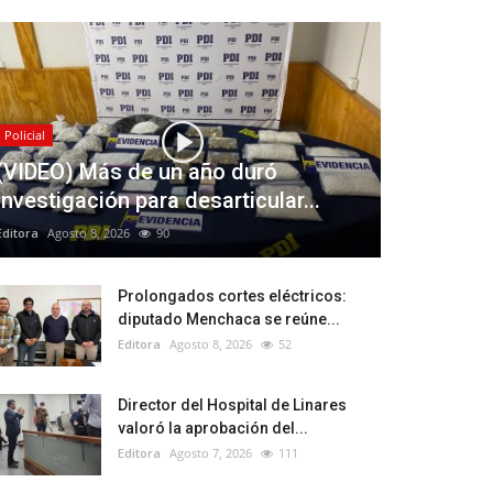
Policial
(VIDEO) Más de un año duró
investigación para desarticular...
Editora
Agosto 8, 2026
90
Prolongados cortes eléctricos:
diputado Menchaca se reúne...
Editora
Agosto 8, 2026
52
Director del Hospital de Linares
valoró la aprobación del...
Editora
Agosto 7, 2026
111