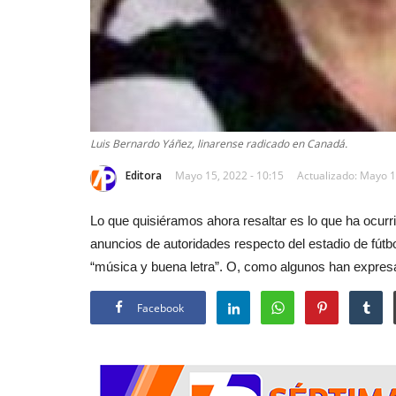
Luis Bernardo Yáñez, linarense radicado en Canadá.
Editora
Mayo 15, 2022 - 10:15
Actualizado: Mayo 1
Lo que quisiéramos ahora resaltar es lo que ha ocurri
anuncios de autoridades respecto del estadio de fútb
“música y buena letra”. O, como algunos han expresad
Facebook