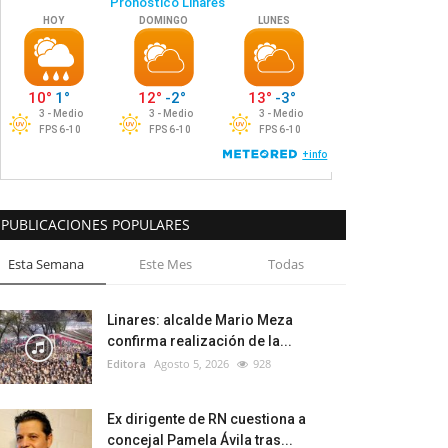
PUBLICACIONES POPULARES
Esta Semana
Este Mes
Todas
Linares: alcalde Mario Meza
confirma realización de la...
Editora
Agosto 5, 2026
928
Ex dirigente de RN cuestiona a
concejal Pamela Ávila tras...