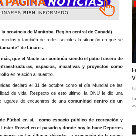
Deporte
e la provincia de Manitoba, Región central de Canadá)
s medios y también de redes sociales la situación en que se
stamante” de Linares.
más, que el Maule sur continúa siendo el patio trasero de
nfraestructuras, espacios, iniciativas y proyectos como
amos a
Joven linarense brilla en el
E
rollo
en relación al nuestro.
International Cheers Union...
V
idas declaró el 31 de octubre como el día Mundial de las
Editora
Enero 28, 2026
877
Ed
lidad de vida. Respecto de esto último, la ONU le dio una
gión del
Katia Fuentes Orrego, es parte del equipo de Danza de la UC.
La
omo lugares de encuentros de una
comunidad dentro de un
Actualmente, la ex...
es
de Fútbol en sí, “como espacio público de recreación y
 Lister Rossel en el pasado y
donde hoy lo hace Deportes
mayores en las últimas décadas, a excepción de la nueva