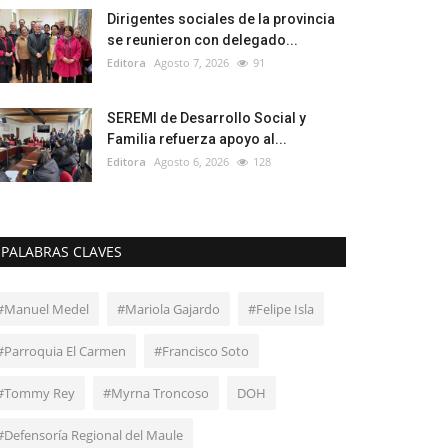
Dirigentes sociales de la provincia
se reunieron con delegado...
Editora
Agosto 7, 2026
91
SEREMI de Desarrollo Social y
Familia refuerza apoyo al...
Editora
Agosto 6, 2026
128
PALABRAS CLAVES
#Manuel Medel
#Mariola Gajardo
#Felipe Isla
#Parroquia El Carmen
#Francisco Soto
#Tommy Rey
#Myrna Troncoso
DOH
#Defensoría Regional del Maule