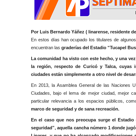
Deporte
Por Luis Bernardo Yáñez ( linarense, residente d
En estos días han ocupado los titulares de alguno
encuentran las
graderías del Estadio “Tucapel Bu
La comunidad ha visto con este hecho, y una vez 
la región, respecto de Curicó y Talca, cuyas i
Mindep-IND del Maule dio el v
ciudades están simplemente a otro nivel de desar
sus talleres sociales...
En 2013, la Asamblea General de las Naciones Un
Editora
Enero 25, 2026
727
Ciudades, bajo el lema de mejor ciudad, mejor ca
La oferta programática del Mindep- IND de la re
particular relevancia a los espacios públicos, c
Maule también abarca jóvenes,...
marco de seguridad y de sana recreación.
En el caso que nos preocupa surge el Estadio 
seguridad”, aquella cancha número 1 donde jugó
Linares, y que no ha alcanzado modificaciones 