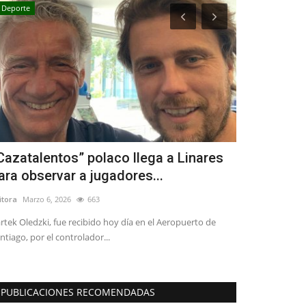
Deporte
Tribunales
Cazatalentos” polaco llega a Linares
Corte de Ap
ara observar a jugadores...
audiencia p
itora
Marzo 6, 2026
663
Editora
Julio 8, 20
rtek Oledzki, fue recibido hoy día en el Aeropuerto de
Comienza el proce
ntiago, por el controlador...
Contardo
PUBLICACIONES RECOMENDADAS