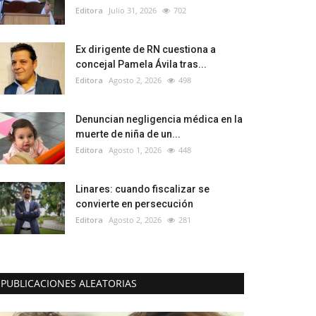
Editora
Julio 31, 2026
702
Ex dirigente de RN cuestiona a
concejal Pamela Ávila tras...
Editora
Agosto 2, 2026
498
Denuncian negligencia médica en la
muerte de niña de un...
Editora
Agosto 1, 2026
448
Linares: cuando fiscalizar se
convierte en persecución
Editora
Agosto 2, 2026
281
PUBLICACIONES ALEATORIAS