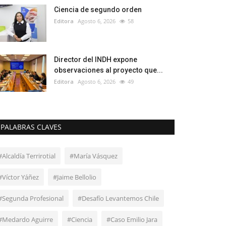
Ciencia de segundo orden
Editora
Agosto 6, 2026
58
Director del INDH expone
observaciones al proyecto que...
Editora
Agosto 6, 2026
49
PALABRAS CLAVES
#Alcaldía Terrirotial
#María Vásquez
#Víctor Yáñez
#Jaime Bellolio
#Segunda Profesional
#Desafío Levantemos Chile
#Medardo Aguirre
#Ciencia
#Caso Emilio Jara