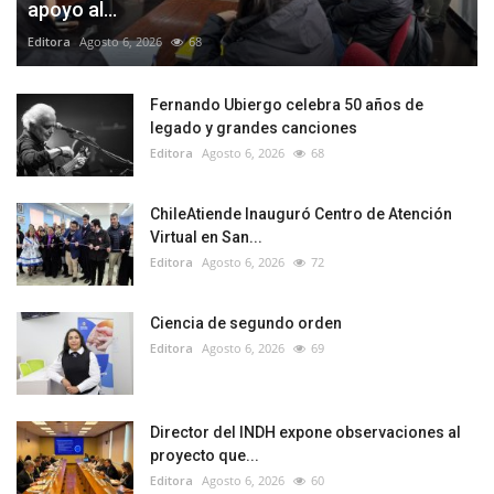
apoyo al...
Editora
Agosto 6, 2026
68
Fernando Ubiergo celebra 50 años de
legado y grandes canciones
Editora
Agosto 6, 2026
68
ChileAtiende Inauguró Centro de Atención
Virtual en San...
Editora
Agosto 6, 2026
72
Ciencia de segundo orden
Editora
Agosto 6, 2026
69
Director del INDH expone observaciones al
proyecto que...
Editora
Agosto 6, 2026
60