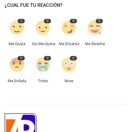
¿CUAL FUE TU REACCIÓN?
2
0
0
0
Me Gusta
No Me Gusta
Me Encanta
Me Divierte
0
0
0
Me Enfada
Triste
Wow