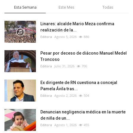
Esta Semana
Este Mes
Todas
Linares: alcalde Mario Meza confirma
realización de la...
Editora
Agosto 5, 2026
886
Pesar por deceso de diácono Manuel Medel
Troncoso
Editora
Julio 31, 2026
706
Ex dirigente de RN cuestiona a concejal
Pamela Ávila tras...
Editora
Agosto 2, 2026
504
Denuncian negligencia médica en la muerte
de niña de un...
Editora
Agosto 1, 2026
455