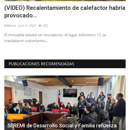
(VIDEO) Recalentamiento de calefactor habría
L
provocado...
M
Editora
Julio 9, 2026
655
Ed
El inmueble estaba sin moradores. Al lugar, kilómetro 17, se
Lo
trasladaron voluntarios...
ca
PUBLICACIONES RECOMENDADAS
Crónica
SEREMI de Desarrollo Social y Familia refuerza