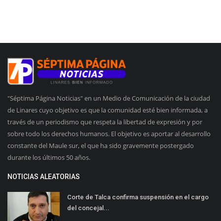
"Séptima Página Noticias" en un Medio de Comunicación de la ciudad
de Linares cuyo objetivo es que la comunidad esté bien informada, a
través de un periodismo que respeta la libertad de expresión y por
sobre todo los derechos humanos. El objetivo es aportar al desarrollo
constante del Maule sur, el que ha sido gravemente postergado
durante los últimos 50 años.
NOTICIAS ALEATORIAS
Corte de Talca confirma suspensión en el cargo
del concejal...