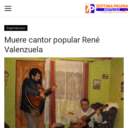
Espectáculos
Muere cantor popular René
Inicio
Valenzuela
Crónica
Policial
Tribunales
Deporte
Política
Espectáculos