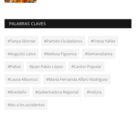
PALABRAS CLAVES
#Tanya Skinner
#Partido Ciudadanos
#Fresia Yáñez
#Augusto Leiva
#Melissa Figueroa
#SemanaSanta
#Paltas
#Juan Pablo López
#Cantor Popular
#Laura Albornoz
#María Fernanda Alfaro Rodríguez
#Brasileño
#Gobernadora Regional
#Indura
#No a los accidentes